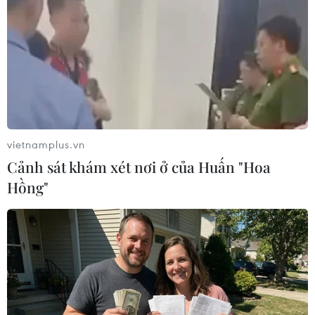
tháng qua do đồng USD lên giá
28/02/2025 09:09
Giá vàng thế giới đã giảm 2,5% từ đầu tuần đến nay
sau 8 tuần liên tiếp tăng giá, tuy nhiên, tính trong tháng
Hai, giá kim loại quý này đã tăng 2,2%.
vietnamplus.vn
Cảnh sát khám xét nơi ở của Huấn "Hoa
Hồng"