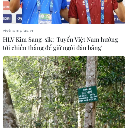
vietnamplus.vn
Giá vàng 28/2: Bảng giá vàng tại các công
HLV Kim Sang-sik: 'Tuyển Việt Nam hướng
ty vàng bạc đá quý
tới chiến thắng để giữ ngôi đầu bảng'
28/02/2025 02:43
Cập nhật bảng giá vàng hôm nay (28/2) tại Công ty
Trách nhiệm hữu hạn Một thành viên Vàng bạc Đá quý
Sài Gòn (SJC), Công ty Cổ phần Đầu tư vàng Phú Quý,
Tập đoàn Vàng bạc Đá quý Doji.