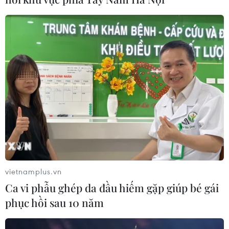
Giá vàng trong nước tiếp tục tăng,
SJC lên ngưỡng 143,3 triệu đồng mỗi
lượng
06/08/2026 02:12
Triều Tiên mở đường bay Bình
Nhưỡng-Wonsan Kalma thúc đẩy du
lịch
06/08/2026 02:05
Giá vàng ngày 6/8: Bảng giá tại các
vietnamplus.vn
công ty vàng bạc đá quý
Ca vi phẫu ghép da đầu hiếm gặp giúp bé gái
06/08/2026 01:54
phục hồi sau 10 năm