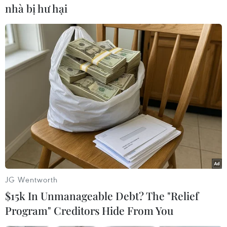
nhà bị hư hại
Vàng ghi nhận tuần giảm
giá mạnh nhất 3 tháng qua
do đồng USD lên giá
Giá vàng thế giới đã giảm 2,5%
từ đầu tuần đến nay sau 8 tuần
liên tiếp tăng giá, tuy nhiên, tính
trong tháng Hai, giá kim loại quý
này đã tăng 2,2%.
(Vietnam+)
JG Wentworth
$15k In Unmanageable Debt? The "Relief
Program" Creditors Hide From You