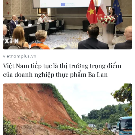
ngư dân phấn khởi vươn khơi
06/08/2026 09:06
Giá dầu tăng khi nhà đầu tư thận
trọng trước tình hình Trung Đông
06/08/2026 09:03
vietnamplus.vn
Việt Nam tiếp tục là thị trường trọng điểm
của doanh nghiệp thực phẩm Ba Lan
Giá vàng tăng phiên thứ tư liên tiếp,
chạm mức cao nhất trong 7 tuần
06/08/2026 08:36
Xăng dầu trong nước đồng loạt giảm,
E10RON95-III xuống còn 22.324