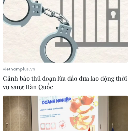
TIN CÙNG CHUYÊN MỤC
Ngoại giao kinh tế: Kiến tạo hệ sinh
thái đồng hành và thúc đẩy tự chủ
công nghệ
06/08/2026 15:33
vietnamplus.vn
Cảnh báo thủ đoạn lừa đảo đưa lao động thời
Việt Nam tiếp tục là thị trường trọng
vụ sang Hàn Quốc
điểm của doanh nghiệp thực phẩm
Ba Lan
06/08/2026 14:03
Lâm Đồng vào cao điểm vụ cá Nam,