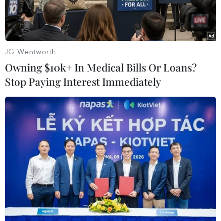
JG Wentworth
Owning $10k+ In Medical Bills Or Loans?
Stop Paying Interest Immediately
Giá vàng miếng SJC lao dốc phiên chiều nay, mất mốc 91 triệu
đồng. (Ảnh: Vietnam+)
Giá vàng trong nước chiều nay (28/2) đã giảm
mạnh từ 100.000-800.000 đồng/lượng so với
phiên mở cửa buổi sáng.