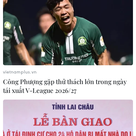
19% trong nửa đầu năm 2026
05/08/2026 11:36
Trung Quốc sẽ đáp trả các biện pháp
hạn chế của Mỹ
05/08/2026 11:01
vietnamplus.vn
Công Phượng gặp thử thách lớn trong ngày
Phê duyệt Điều chỉnh Quy hoạch
tái xuất V-League 2026/27
chung Khu kinh tế Vũng Áng đến
năm 2050
05/08/2026 10:07
Nghị quyết 10-NQ/TW: FDI tiếp tục