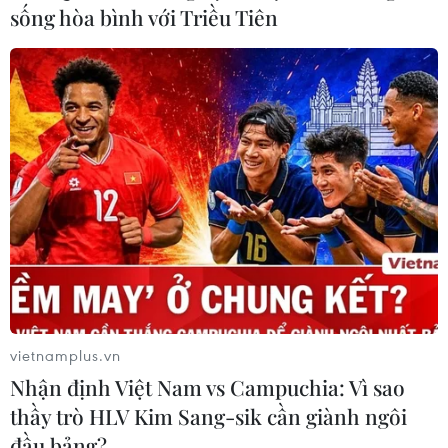
sống hòa bình với Triều Tiên
vietnamplus.vn
Nhận định Việt Nam vs Campuchia: Vì sao
thầy trò HLV Kim Sang-sik cần giành ngôi
đầu bảng?