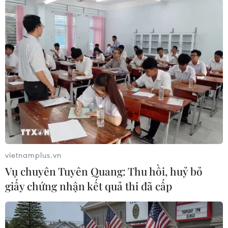
#giá vàng
#vàng SJC
#giá vàng thế giới
#tỷ giá USD
#Ngân hàng Nhà nước
#Vietcombank
#Vietinbank
#BIDV
vietnamplus.vn
Vụ chuyên Tuyên Quang: Thu hồi, huỷ bỏ
giấy chứng nhận kết quả thi đã cấp
Theo dõi VietnamPlus