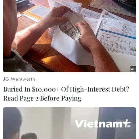
tử vong mới do dịch bệnh COVID-19 trong bối cảnh dịch
bệnh này đang diễn biến nguy hiểm và hết sức khó
lường.
JG Wentworth
Buried In $10,000+ Of High-Interest Debt?
Read Page 2 Before Paying
Hãng ILNA của Iran đưa tin số người chết