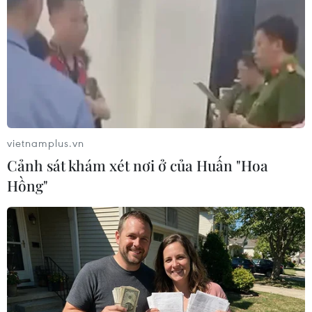
tăng vọt ở thành phố Qom
24/02/2020 09:03
Tính từ 13/2 đến 24/2 số ca tử vong vì dịch viêm đường
hô hấp cấp COVID-19 do chủng mới của virus corona
(SARS-CoV-2) đã lên tới 50 người.
vietnamplus.vn
Cảnh sát khám xét nơi ở của Huấn "Hoa
Hồng"