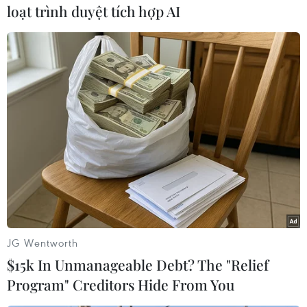
loạt trình duyệt tích hợp AI
#Bác bỏ
#Tử vong
#COVID-19
#Nhiễm bệnh
#Qom
#ILNA
Iran
Theo dõi VietnamPlus
JG Wentworth
$15k In Unmanageable Debt? The "Relief
Program" Creditors Hide From You
TIN LIÊN QUAN