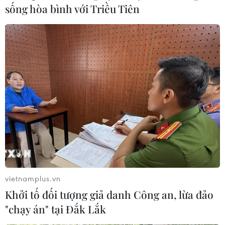
sống hòa bình với Triều Tiên
vietnamplus.vn
Khởi tố đối tượng giả danh Công an, lừa đảo
"chạy án" tại Đắk Lắk