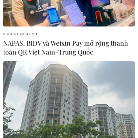
Xem thêm
vietnamplus.vn
NAPAS, BIDV và Weixin Pay mở rộng thanh
toán QR Việt Nam-Trung Quốc
CƠ QUAN CHỦ QUẢN: THÔNG TẤN XÃ VIỆT NAM
Tổng Biên tập: TRẦN TIẾN DUẨN
Phó Tổng Biên tập: NGUYỄN THỊ TÁM, KHÚC THANH
THỦY
Sở hữu trí tuệ
Quy định sử dụng
RSS
Hỗ trợ
Ngôn ngữ
TTXVN