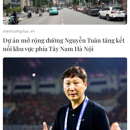
Sâm Ngọc Linh: Báu vật trong tay,
bao giờ "hóa rồng"?
vietnamplus.vn
02/08/2026 11:38
Dự án mở rộng đường Nguyễn Tuân tăng kết
nối khu vực phía Tây Nam Hà Nội
Yếu tố di truyền có thể quyết định
quá trình phát triển ung thư
02/08/2026 09:43
Phương pháp mới giúp phát hiện
sớm bệnh Alzheimer
30/07/2026 14:27