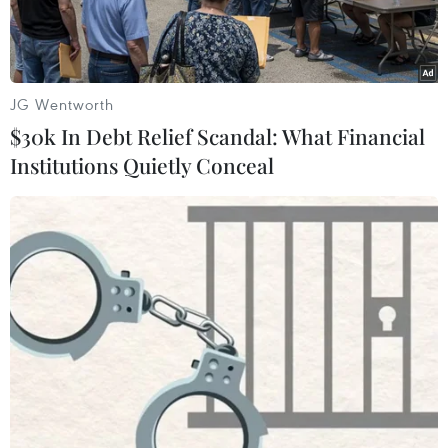
JG Wentworth
$30k In Debt Relief Scandal: What Financial
Institutions Quietly Conceal
COVID-19 bắt đầu bùng phát tại Iran. (Ảnh: Reuters)
Ngày 24/2, trong một cuộc họp báo được phát
trực tiếp trên truyền hình, Thứ trưởng Y tế Iran
Iraj Hirirchi đã bác bỏ những thông tin cho rằng
đã có 50 người tử vong do dịch COVID-19.
Ông Hirirchi nhấn mạnh: "Chúng tôi hoàn toàn