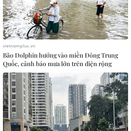
04/08/2026 22:42
Báo động xu hướng gia tăng người
trẻ mắc ung thư
04/08/2026 14:10
vietnamplus.vn
Bão Dolphin hướng vào miền Đông Trung
Quốc, cảnh báo mưa lớn trên diện rộng
Mỹ ghi nhận ca tử vong đầu tiên
trong mùa dịch cyclosporiasis
04/08/2026 07:11
Phát hiện mới về quá trình lão hóa
của con người
02/08/2026 13:31