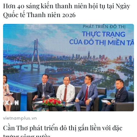
Hơn 40 sáng kiến thanh niên hội tụ tại Ngày
Áp thấp nhiệt đới đã suy yếu thành
Quốc tế Thanh niên 2026
một vùng áp thấp
08/08/2026 14:19
Trung Quốc nâng mức ứng phó khẩn
cấp với bão Dolphin
08/08/2026 07:10
Điện Biên từng bước hình thành thị
trường tín chỉ carbon rừng
08/08/2026 06:50
vietnamplus.vn
Cần Thơ phát triển đô thị gắn liền với đặc
trưng sông nước