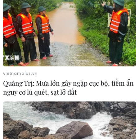
vietnamplus.vn
Quảng Trị: Mưa lớn gây ngập cục bộ, tiềm ẩn
nguy cơ lũ quét, sạt lở đất