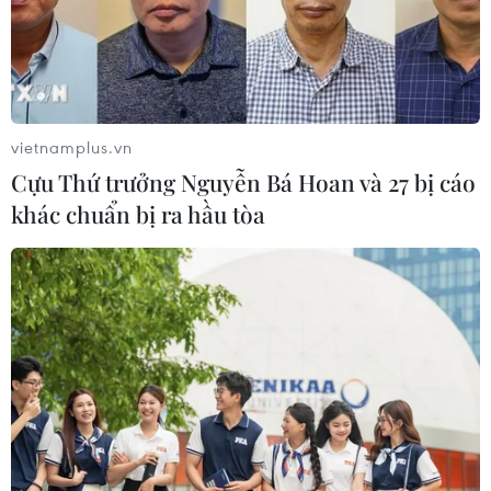
sau này.
vietnamplus.vn
Cựu Thứ trưởng Nguyễn Bá Hoan và 27 bị cáo
khác chuẩn bị ra hầu tòa
Biến đổi khí hậu: Tuần hành kêu gọi hành
động khẩn cấp tại Australia