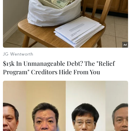
JG Wentworth
$15k In Unmanageable Debt? The "Relief
Program" Creditors Hide From You
Cháy rừng tại Australia: Các thành phố lớn
tiếp tục chìm trong khói mù
08/01/2020 10:15
Việc khói mù dày đặc hơn và thời gian phải sống trong
bầu không khí độc hại kéo dài sẽ khiến nhiều người
khỏe mạnh đối mặt với những căn bệnh nghiêm trọng