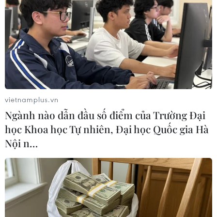
Australia lập quỹ khắc phục hậu quả cháy
vietnamplus.vn
rừng trị giá 1,5 tỷ USD
Ngành nào dẫn đầu số điểm của Trường Đại
06/01/2020 09:45
học Khoa học Tự nhiên, Đại học Quốc gia Hà
Australia dành gần 1,4 tỷ USD cho các hoạt động khắc
Nội n…
phục hậu quả cháy rừng trên cả nước và đảo quốc
Vanuatu cam kết chi 150.000 USD để hỗ trợ cho Lực
lượng cứu hỏa nông thôn Australia.