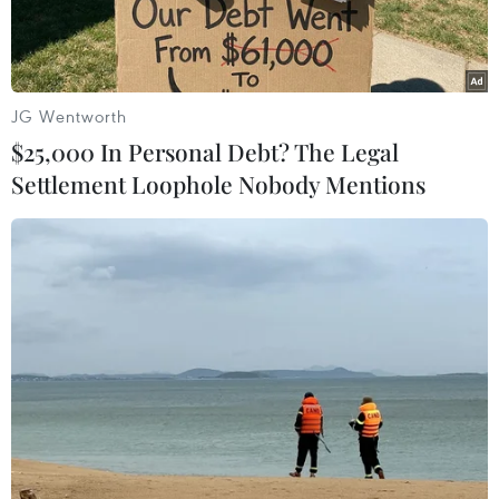
JG Wentworth
$25,000 In Personal Debt? The Legal
Settlement Loophole Nobody Mentions
Cảnh khô hạn ở ngoại ô thị trấn Booligal, phía Tây bang New
South Wales, Australia. (Ảnh: AFP/TTXVN)
Cơ quan quản lý nước bang New South Wales,
Australia (WaterNSW) mới đây cho biết tình
trạng hạn hán đã khiến cho lượng nước chảy