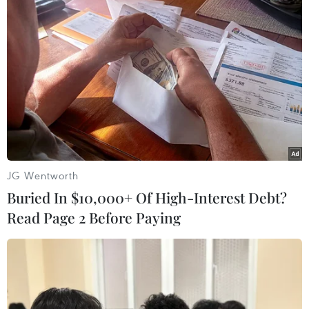
Cháy rừng ở Australia: Nỗ lực sơ tán hàng
nghìn người bị mắc kẹt
06/01/2020 04:07
Quan chức Australia cho biết mọi nỗ lực đều là để phục
hồi, đảm bảo những người bị mất chỗ ở có một nơi an
toàn để đến, và để chắc chắn có nguồn lực triển khai
JG Wentworth
nhằm dọn sạch các tuyến đường.
Buried In $10,000+ Of High-Interest Debt?
Read Page 2 Before Paying