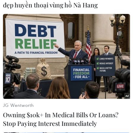
đẹp huyền thoại vùng hồ Nà Hang
#Australia
#đập Warragamba
#hạn hán
JG Wentworth
#lượng nước dự trữ
#nguy cơ thiếu nước
Australia
Owning $10k+ In Medical Bills Or Loans?
Stop Paying Interest Immediately