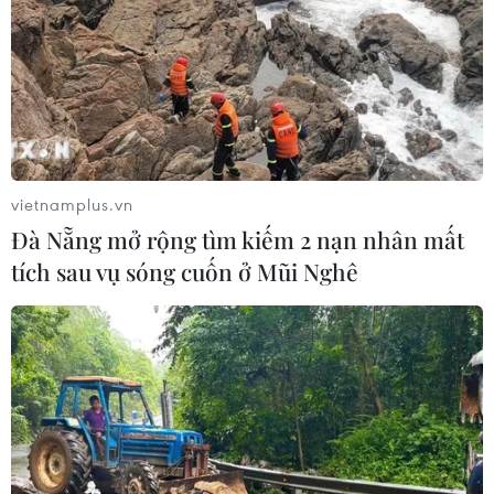
vietnamplus.vn
Đà Nẵng mở rộng tìm kiếm 2 nạn nhân mất
tích sau vụ sóng cuốn ở Mũi Nghê