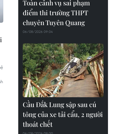
Toàn cảnh vụ sai phạm
điểm thi trường THPT
chuyên Tuyên Quang
06/08/2026 09:04
i
hệ
nh
Cầu Đắk Lung sập sau cú
tông của xe tải cẩu, 2 người
thoát chết
06/08/2026 09:00