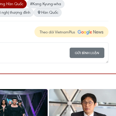
ởng Hàn Quốc
#Kang Kyung-wha
 nghị thượng đỉnh
Hàn Quốc
Theo dõi VietnamPlus
GỬI BÌNH LUẬN