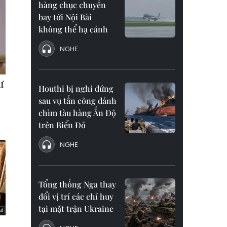
hàng chục chuyến
bay tới Nội Bài
không thể hạ cánh
NGHE
Houthi bị nghi đứng
sau vụ tấn công đánh
chìm tàu hàng Ấn Độ
trên Biển Đỏ
NGHE
Tổng thống Nga thay
đổi vị trí các chỉ huy
tại mặt trận Ukraine