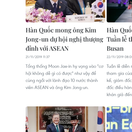
Hàn Quốc mong ông Kim
Hàn Quốc
Jong-un dự hội nghị thượng
Tuần lễ t
đỉnh với ASEAN
Busan
21/11/2019 11:37
22/11/2019 08:0
Tổng thống Moon Jae-in hy vọng vào "cơ
Tuần lễ diễn 
hội không dễ gì có được" như vậy để
tham gia của
cùng ngồi với lãnh đạo 10 nước thành
kế, giám đốc 
viên ASEAN và ông Kim Jong-un.
đốc điều hành
khán giả đế