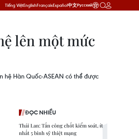
Tiếng Việt
English
Français
Español
中文
Русский
hệ lên một mức
quan hệ Hàn Quốc-ASEAN có thể được
ĐỌC NHIỀU
Thái Lan: Tấn công chốt kiểm soát, ít
nhất 5 binh sỹ thiệt mạng