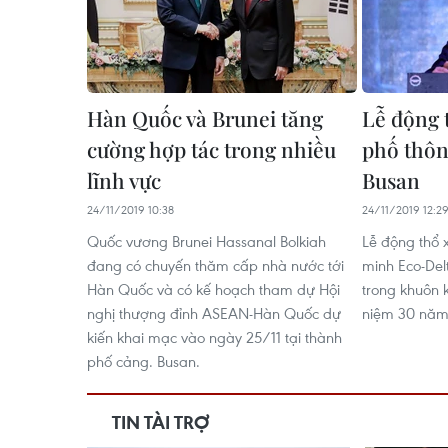
Hàn Quốc và Brunei tăng
Lễ động 
cường hợp tác trong nhiều
phố thôn
lĩnh vực
Busan
24/11/2019 10:38
24/11/2019 12:2
Quốc vương Brunei Hassanal Bolkiah
Lễ động thổ 
đang có chuyến thăm cấp nhà nước tới
minh Eco-Del
Hàn Quốc và có kế hoạch tham dự Hội
trong khuôn 
nghị thượng đỉnh ASEAN-Hàn Quốc dự
niệm 30 năm
kiến khai mạc vào ngày 25/11 tại thành
phố cảng. Busan.