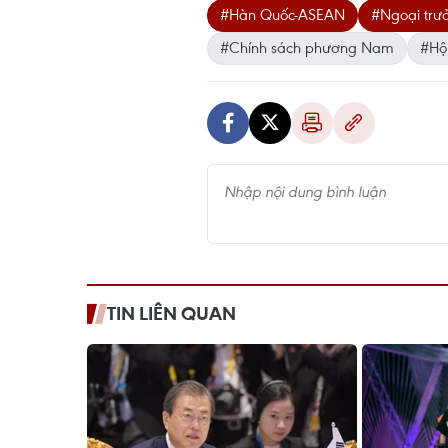
#Hàn Quốc-ASEAN
#Ngoại trư
#Chính sách phương Nam
#Hội
TIN LIÊN QUAN