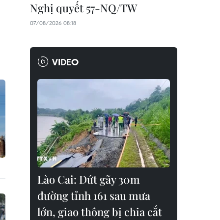
Nghị quyết 57-NQ/TW
07/08/2026 08:18
VIDEO
Lào Cai: Đứt gãy 30m
đường tỉnh 161 sau mưa
lớn, giao thông bị chia cắt