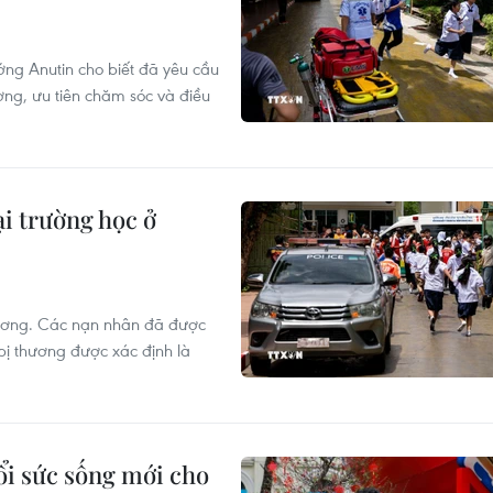
ớng Anutin cho biết đã yêu cầu
ờng, ưu tiên chăm sóc và điều
ại trường học ở
hương. Các nạn nhân đã được
 bị thương được xác định là
i sức sống mới cho