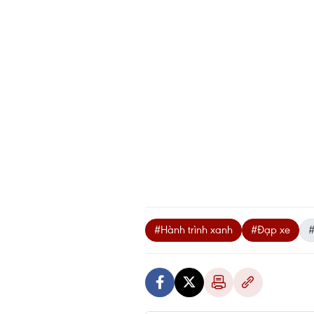
#Hành trình xanh
#Đạp xe
#