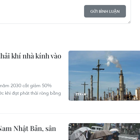
GỬI BÌNH LUẬN
hải khí nhà kính vào
ến năm 2030 cắt giảm 50%
ớc khi đạt phát thải ròng bằng
Nam Nhật Bản, sân