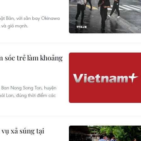
hật Bản, với sân bay Okinawa
t và gió mạnh.
m sóc trẻ làm khoảng
em Ban Nong Song Ton, huyện
ái Lan, đúng thời điểm các
 vụ xả súng tại