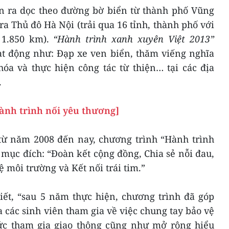
n ra dọc theo đường bờ biển từ thành phố Vũng
ra Thủ đô Hà Nội (trải qua 16 tỉnh, thành phố với
 1.850 km).
“Hành trình xanh xuyên Việt 2013”
ạt động như: Đạp xe ven biển, thăm viếng nghĩa
 hóa và thực hiện công tác từ thiện… tại các địa
.
Hành trình nối yêu thương]
từ năm 2008 đến nay, chương trình “Hành trình
mục đích: “Đoàn kết cộng đồng, Chia sẻ nỗi đau,
 môi trường và Kết nối trái tim.”
iết, “sau 5 năm thực hiện, chương trình đã góp
 các sinh viên tham gia về việc chung tay bảo vệ
ức tham gia giao thông cũng như mở rộng hiểu