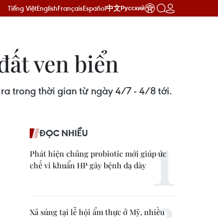
Tiếng Việt
English
Français
Español
中文
Русский
đất ven biển
a trong thời gian từ ngày 4/7 - 4/8 tới.
ĐỌC NHIỀU
Phát hiện chủng probiotic mới giúp ức
chế vi khuẩn HP gây bệnh dạ dày
Xả súng tại lễ hội ẩm thực ở Mỹ, nhiều