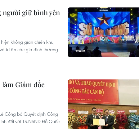
g người giữ bình yên
i hiện không gian chiến khu,
và tri ân các gia đình thương
 làm Giám đốc
 Lễ Công bố Quyết định Công
inh đối với TS.NSND Đỗ Quốc