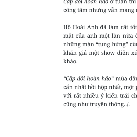
Cặp đôi hoàn hảo
ở tuần thi
công tâm nhưng vẫn mang né
Hồ Hoài Anh đã làm rất tốt
mặt của anh một lần nữa 
những màn “tung hứng” cùn
khán giả một show diễn xứ
khảo.
“Cặp đôi hoàn hảo”
mùa đầu
cấn nhất hồi hộp nhất, một 
với rất nhiều ý kiến trái 
cũng như truyền thông../.