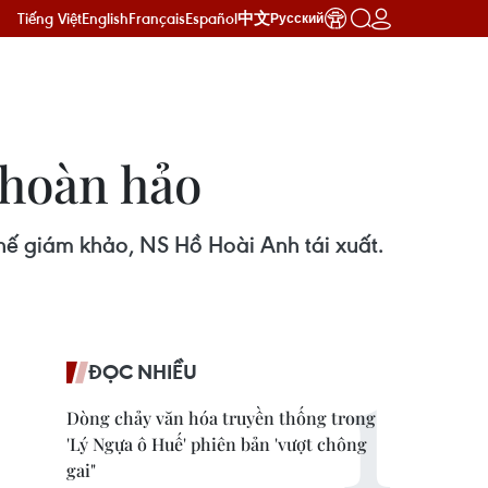
Tiếng Việt
English
Français
Español
中文
Русский
 hoàn hảo
n ghế giám khảo, NS Hồ Hoài Anh tái xuất.
ĐỌC NHIỀU
Dòng chảy văn hóa truyền thống trong
'Lý Ngựa ô Huế' phiên bản 'vượt chông
gai"