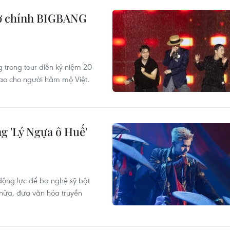
trợ chính BIGBANG
trong tour diễn kỷ niệm 20
ao cho người hâm mộ Việt.
g 'Lý Ngựa ô Huế'
động lực để ba nghệ sỹ bật
 nữa, đưa văn hóa truyền