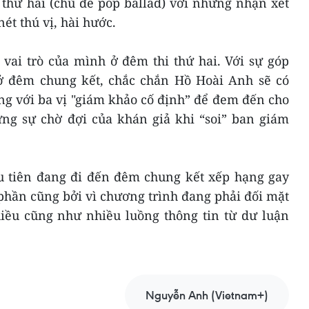
 thứ hai (chủ đề pop ballad) với những nhận xét
t thú vị, hài hước.
 vai trò của mình ở đêm thi thứ hai. Với sự góp
ở đêm chung kết, chắc chắn Hồ Hoài Anh sẽ có
g với ba vị "giám khảo cố định” để đem đến cho
ng sự chờ đợi của khán giả khi “soi” ban giám
 tiên đang đi đến đêm chung kết xếp hạng gay
phần cũng bởi vì chương trình đang phải đối mặt
chiều cũng như nhiều luồng thông tin từ dư luận
Nguyễn Anh (Vietnam+)