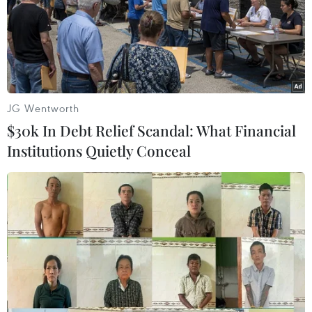
tại chỗ triển khai các biện pháp nghiệp vụ để dập lửa,
khống chế vụ hỏa hoạn.
JG Wentworth
$30k In Debt Relief Scandal: What Financial
Institutions Quietly Conceal
Thanh Hóa: Cháy nhà lúc rạng sáng, 2 trẻ
tử vong, 4 người được cứu