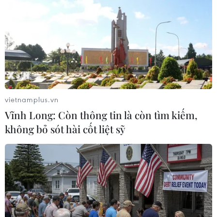
vietnamplus.vn
Vĩnh Long: Còn thông tin là còn tìm kiếm,
không bỏ sót hài cốt liệt sỹ
Long An: Hỏa hoạn thiêu rụi nhà xưởng
trong khu công nghiệp
16/04/2023 04:53
Ngay khi nhận tin báo, lực lượng Cảnh sát Phòng cháy
chữa cháy đã đến hiện trường phối hợp với lực lượng