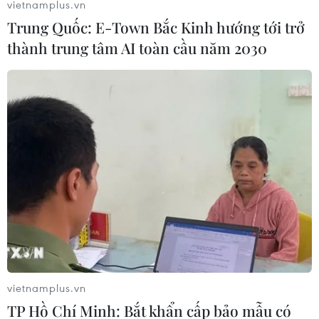
vietnamplus.vn
Trung Quốc: E-Town Bắc Kinh hướng tới trở
thành trung tâm AI toàn cầu năm 2030
Hà Nội: 5 người trong một gia đình thoát
nạn trong đám cháy nhà
17/05/2023 03:58
Sau khi phát hiện cháy, anh Đào Nguyên Q đã đưa các
thành viên trong gia đình lên tầng 3, rồi trèo qua ban
công để sang nhà hàng xóm nên vụ hỏa hoạn không
gây thiệt hại về người.
vietnamplus.vn
TP Hồ Chí Minh: Bắt khẩn cấp bảo mẫu có