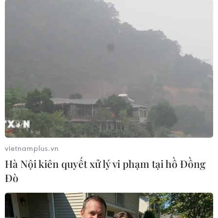
#Cần Thơ
#Hỏa hoạn
#Xưởng gỗ
#Thiệt hại
#Chữa cháy
TP. Cần Thơ
Theo dõi VietnamPlus
vietnamplus.vn
TIN LIÊN QUAN
Hà Nội kiên quyết xử lý vi phạm tại hồ Đồng
Đò