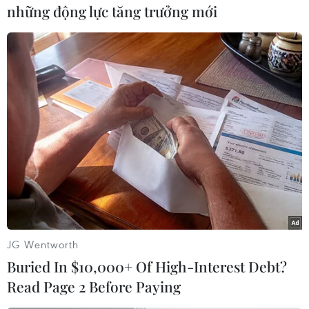
Nguyên nhân vụ cháy hiện đang được cơ quan
những động lực tăng trưởng mới
chức năng đang được điều tra làm rõ./.
(TTXVN/Vietnam+)
JG Wentworth
Buried In $10,000+ Of High-Interest Debt?
Read Page 2 Before Paying