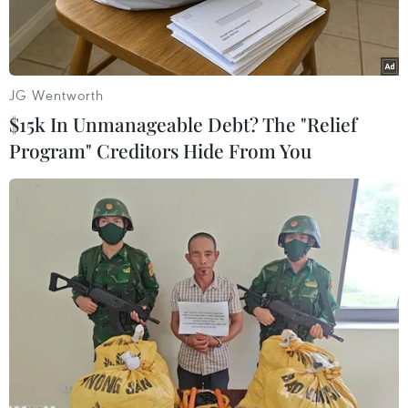
JG Wentworth
$15k In Unmanageable Debt? The "Relief
Program" Creditors Hide From You
Lực lượng chức năng tham gia chữa cháy. (Ảnh: Thanh
Liêm/TTXVN)
Khuya 19/5, một vụ hỏa hoạn xảy ra tại xưởng
gỗ ở phường An Thới, quận Bình Thủy, thành
phố Cần Thơ, làm thiệt hại nhiều tài sản.