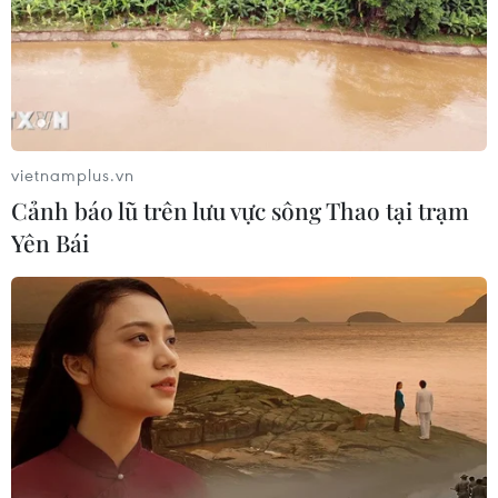
07/08/2026 13:38
Nứt núi, Thanh Hóa sơ tán khẩn cấp
nhiều hộ dân
07/08/2026 13:17
vietnamplus.vn
Cảnh báo lũ trên lưu vực sông Thao tại trạm
Yên Bái
Cắt giảm, đơn giản hóa thủ tục hành
chính dựa trên dữ liệu phải đảm bảo
thực chất
07/08/2026 13:12
Vĩnh Long huy động nhiều nguồn tư
liệu phục vụ tìm kiếm hài cốt liệt sỹ
07/08/2026 12:30