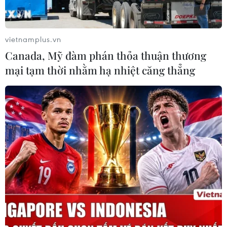
vietnamplus.vn
Canada, Mỹ đàm phán thỏa thuận thương
mại tạm thời nhằm hạ nhiệt căng thẳng
TIN CÙNG CHUYÊN MỤC
Sơn La công bố tình huống khẩn cấp
về thiên tai với hai xã Muổi Nọi, Nậm
Lầu
08/08/2026 03:53
Hà Nội kiên quyết xử lý vi phạm tại
hồ Đồng Đò
08/08/2026 03:29