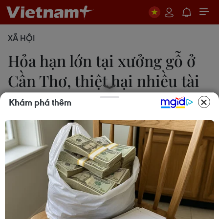
XÃ HỘI
Hỏa hạn lớn tại xưởng gỗ ở
Cần Thơ, thiệt hại nhiều tài
sản
Khám phá thêm
Thanh Liêm
20/05/2023 07:42
Vụ hỏa hoạn xảy ra tại xưởng gỗ ở phường An
Thới, quận Bình Thủy, thành phố Cần Thơ thiêu rụi
hàng trăm mét vuông nhà xưởng nhưng không
gây thiệt hại về người.