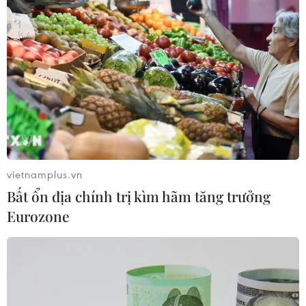
Ủy ban Thường vụ
Quốc hội cho ý kiến với hai
dự án luật về thuế
Tiếp tục Phiên họp thứ 50, chiều
13/10/2025, tại Nhà Quốc hội, Ủy
ban Thường vụ Quốc hội cho ý
kiến về các dự án: Luật Quản lý
thuế (sửa đổi), Luật Thuế thu nhập
cá nhân (sửa đổi).
vietnamplus.vn
Bất ổn địa chính trị kìm hãm tăng trưởng
(TTXVN/Vietnam+)
Eurozone