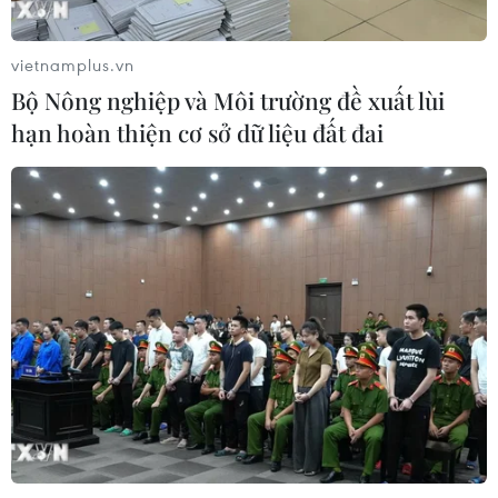
vietnamplus.vn
Bộ Nông nghiệp và Môi trường đề xuất lùi
hạn hoàn thiện cơ sở dữ liệu đất đai
TIN CÙNG CHUYÊN MỤC
Chọn đúng đầu tàu: Danh mục
doanh nghiệp nhà nước mạnh và bài
toán giao nhiệm vụ
06/08/2026 00:56
Giá dầu thô biến động nhẹ khi triển
vọng đàm phán Trung Đông vẫn khó