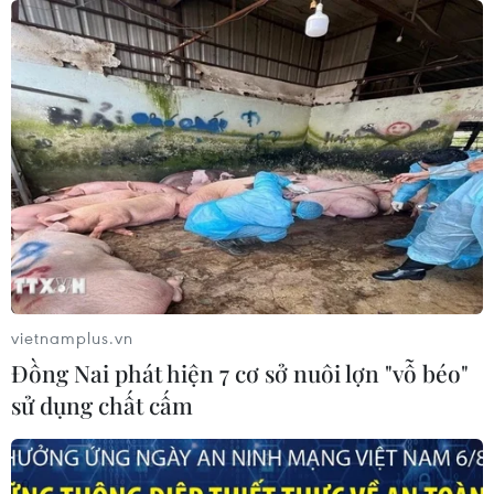
vietnamplus.vn
Đồng Nai phát hiện 7 cơ sở nuôi lợn "vỗ béo"
sử dụng chất cấm