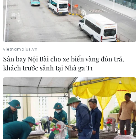
vietnamplus.vn
Sân bay Nội Bài cho xe biển vàng đón trả,
khách trước sảnh tại Nhà ga T1