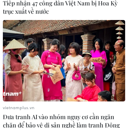
Tiếp nhận 47 công dân Việt Nam bị Hoa Kỳ
trục xuất về nước
Ủy ban Thường vụ Quốc hội cho ý
kiến với hai dự án luật về thuế
13/10/2025 09:35
Tiếp tục Phiên họp thứ 50, chiều 13/10/2025, tại Nhà
Quốc hội, Ủy ban Thường vụ Quốc hội cho ý kiến về các
dự án: Luật Quản lý thuế (sửa đổi), Luật Thuế thu nhập
cá nhân (sửa đổi).
vietnamplus.vn
Đưa tranh AI vào nhóm nguy cơ cần ngăn
chặn để bảo vệ di sản nghề làm tranh Đông