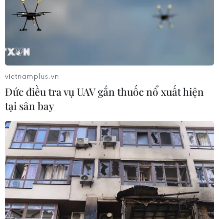
vietnamplus.vn
Đức điều tra vụ UAV gắn thuốc nổ xuất hiện
tại sân bay
Phó Chủ tịch Quốc hội Vũ Hồng Thanh phát biểu. (Ảnh: Doãn
Tấn/TTXVN)
Kết luận nội dung này, Phó Chủ tịch Quốc hội Vũ
Hồng Thanh đề nghị Chính phủ chỉ đạo cơ quan
soạn thảo tập trung vào một số nhóm nhiệm vụ
trọng tâm. Trong đó, Chính phủ nghiên cứu
"khu trú" phạm vi sửa đổi Luật Quy hoạch hiện
hành, tập trung vào những vấn đề cấp bách,