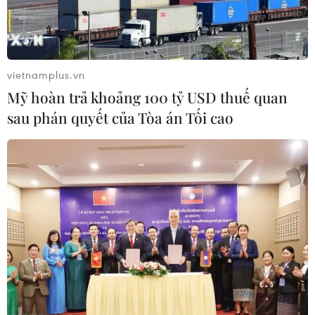
TIN LIÊN QUAN
vietnamplus.vn
Mỹ hoàn trả khoảng 100 tỷ USD thuế quan
sau phán quyết của Tòa án Tối cao
Ủy ban Thường vụ Quốc hội: Cắt giảm