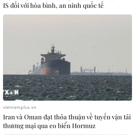
vùng và địa phương.
IS đối với hòa bình, an ninh quốc tế
Quang cảnh phiên họp. (Ảnh: Doãn Tấn/TTXVN)
vietnamplus.vn
Chính phủ cần xem xét, bổ sung quan điểm và
Iran và Oman đạt thỏa thuận về tuyến vận tải
nguyên tắc điều chỉnh quy hoạch tổng thể quốc
thương mại qua eo biển Hormuz
gia theo hướng đề cao tính ổn định, dài hạn,