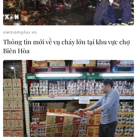
vietnamplus.vn
Thông tin mới về vụ cháy lớn tại khu vực chợ
Biên Hòa
Thứ trưởng Bộ Tài chính Trần Quốc Phương phát biểu. (Ảnh:
Doãn Tấn/TTXVN)
Tiếp tục chương trình Phiên họp thứ 50, sáng
14/10, Ủy ban Thường vụ Quốc hội cho ý kiến về