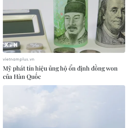
vietnamplus.vn
#Ủy ban Thường vụ Quốc hội
#Quy hoạch quốc gia
Mỹ phát tín hiệu ủng hộ ổn định đồng won
#Phát triển dài hạn
#Sắp xếp hành chính
của Hàn Quốc
#Luật quy hoạch
#Quản lý phát triển
TP. Hà Nội
Theo dõi VietnamPlus