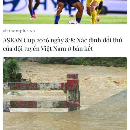
Bộ Y tế ban hành Kế hoạch dự phòng
thương tích giai đoạn 2026-2030
04/08/2026 07:41
vietnamplus.vn
ASEAN Cup 2026 ngày 8/8: Xác định đối thủ
của đội tuyển Việt Nam ở bán kết
Hệ thống y tế đa cực, đưa y tế đến
gần dân
04/08/2026 04:55
Bộ Y tế đề xuất 8 nhóm chính sách
trong sửa đổi Luật hiến, ghép mô,
tạng
03/08/2026 14:44