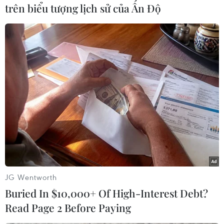
trên biểu tượng lịch sử của Ấn Độ
#Quảng Ngãi
#Hội chứng viêm da dày sừng
JG Wentworth
#Bàn tay
#Bàn chân
#Tạm lắng
Quảng Ngãi
Buried In $10,000+ Of High-Interest Debt?
Read Page 2 Before Paying