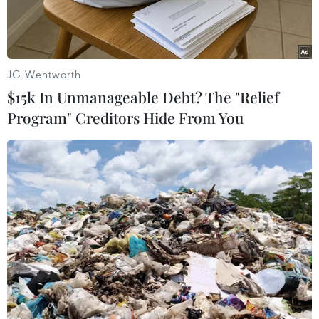
Trong nhiều tháng qua, cán bộ Hội phụ nữ xã
thường xuyên động viên, giúp đỡngười dân
ngăn chặn, phòng chống dịch bệnh, từng bước
JG Wentworth
ổn định đời sống.
$15k In Unmanageable Debt? The "Relief
Program" Creditors Hide From You
Tại làng Rêu, xã Ba Điền, huyện Ba Tơ, tỉnh
Quảng Ngãi không còn cảnh đìu hiunhư mấy
tháng trước đây. Mọi người dân đã trở về nhà
sau thời gian bỏ làng đinơi khác.
Cùng với chính quyền, Hội phụ nữ xã Ba Điền,
huyện Ba Tơ đã cử cán bộ vàovùng có dịch
bệnh, động viên bà con, nhất là những gia đình
có người thân mắcbệnh; đồng thời, giúp đỡ dọn
dẹp vệ sinh môi trường trong làng.