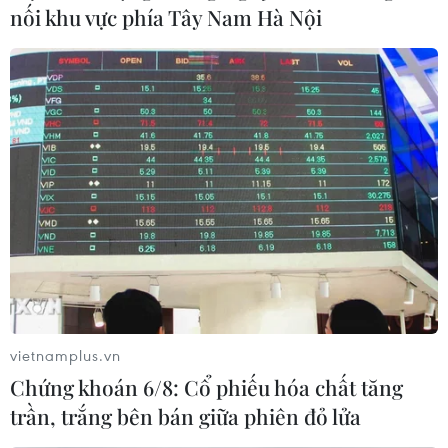
nối khu vực phía Tây Nam Hà Nội
Hợp tác truyền thông giữa Viện Kiểm
sát Nhân dân Tối cao với TTXVN, Báo Nhân Dân
và VOV
TIN LIÊN QUAN
vietnamplus.vn
Chứng khoán 6/8: Cổ phiếu hóa chất tăng
trần, trắng bên bán giữa phiên đỏ lửa