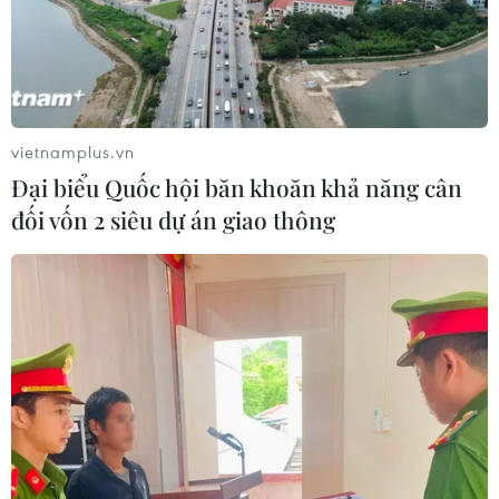
31/07/2026 06:25
Nghĩa cử cao đẹp của lao động Việt
Nam lan tỏa trên truyền thông Nhật
Bản
vietnamplus.vn
31/07/2026 04:02
Đại biểu Quốc hội băn khoăn khả năng cân
đối vốn 2 siêu dự án giao thông
Báo chí cách mạng khẳng định vai
trò dòng chảy thông tin chủ lưu, là
tiếng nói của Đảng và nhân dân
30/07/2026 13:52
Trưởng Ban Tuyên giáo và Dân vận
Trung ương làm việc về trọng tâm
thông tin-tuyên truyền