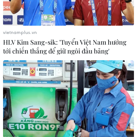
vinh dự, sự động viên khích lệ cho Hội Cựu
Chiến binh Thông tấn xã Việt Nam để hoàn
thành xuất sắc nhiệm vụ được giao và để không
ngừng thi đua, phấn đấu công tác tốt./.
vietnamplus.vn
HLV Kim Sang-sik: 'Tuyển Việt Nam hướng
Hội Cựu chiến binh giữ
tới chiến thắng để giữ ngôi đầu bảng'
vững vai trò là lực lượng
nòng cốt chính trị của
Đảng
Hội Cựu chiến binh không ngừng phát triển toàn
diện cả về tổ chức và hội viên, hoạt động có hiệu
quả, nhất là trong thực hiện nhiệm vụ tham gia
xây dựng và bảo vệ Đảng, chính quyền.
(Vietnam+)