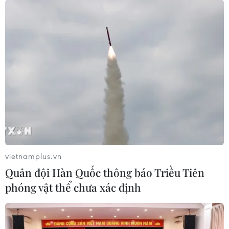
Hội Cựu Chiến binh Việt Nam ở Đức phát
huy truyền thống Bộ đội Cụ Hồ
18/12/2023 09:40
Trong những năm qua, các thành viên Hội Cựu Chiến
binh Việt Nam tại Berlin-Brandenburg tiếp tục phát huy
truyền thống và phẩm chất Bộ đội Cụ Hồ, nỗ lực vượt
vietnamplus.vn
qua khó khăn để vươn lên trong cuộc sống.
Quân đội Hàn Quốc thông báo Triều Tiên
phóng vật thể chưa xác định