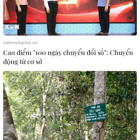
vietnamplus.vn
Cao điểm "100 ngày chuyển đổi số": Chuyển
động từ cơ sở