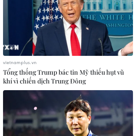
vietnamplus.vn
Tổng thống Trump bác tin Mỹ thiếu hụt vũ
khí vì chiến dịch Trung Đông
Thượng tướng Bế Xuân Trường - Chủ tịch Hội Cựu Chiến binh
Việt Nam. (Ảnh: Minh Anh/Vietnam+)
Thượng tướng khẳng định với người làm báo,
cuộc thi đua của các đồng chí chính là góp phần
vào công cuộc thi đua chung của đất nước, phát