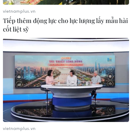
vietnamplus.vn
Diễn đàn Truyền thông ASEAN lần
Tiếp thêm động lực cho lực lượng lấy mẫu hài
thứ 10: Báo chí đồng hành vì Cộng
cốt liệt sỹ
đồng ASEAN 2045
29/07/2026 11:41
Nghệ An: Bị xử phạt vì phát tán
thông tin giả về sáp nhập đơn vị
hành chính
29/07/2026 10:28
Việt Nam-Lào tăng cường hợp tác
giữa các cơ quan lý luận của Đảng
28/07/2026 14:26
vietnamplus.vn