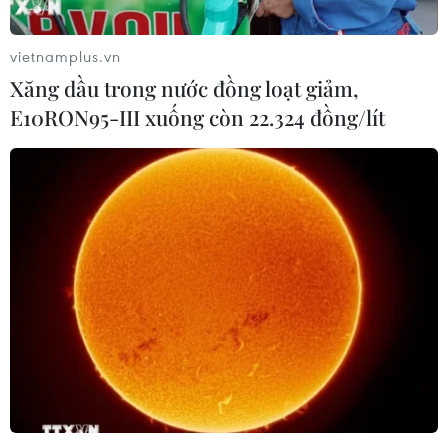
vietnamplus.vn
Xăng dầu trong nước đồng loạt giảm,
E10RON95-III xuống còn 22.324 đồng/lít
#Hội Cựu Chiến binh Việt Nam
#Hội Cựu chiến binh Thông tấn xã Việt Nam
#70 năm Chiến thắng Điện Biên Phủ
#Hội Cựu chiến binh