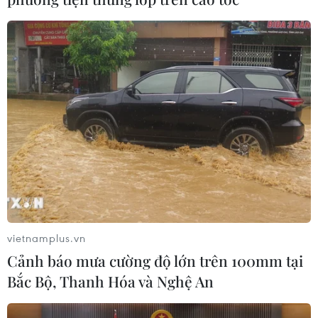
vietnamplus.vn
Cảnh báo mưa cường độ lớn trên 100mm tại
TIN CÙNG CHUYÊN MỤC
Bắc Bộ, Thanh Hóa và Nghệ An
Báo Argentina nói ngành vật liệu
công nghệ cao Việt Nam "hút" đầu tư