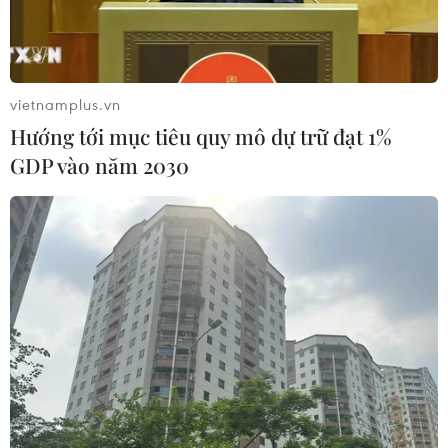
vietnamplus.vn
Hướng tới mục tiêu quy mô dự trữ đạt 1%
GDP vào năm 2030
Tập thể đại biểu các hội cựu chiến binh, thành viên chi hội cựu
chiến binh thuộc Thông tấn xã Việt Nam chụp ảnh kỷ niệm.
(Ảnh: Minh Anh/Vietnam+)
Chiều ngày 19/4 tại Tòa Nhà Trung Tâm Thông
Tấn Quốc Gia, Hội Cựu Chiến binh Thông tấn xã
Việt Nam cùng Hội Cựu Chiến binh Việt Nam tổ
chức buổi sinh hoạt truyền thống mang tên