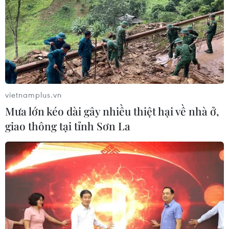
năm xưa - bày tỏ: "Thế hệ chúng tôi mong con cháu
hôm nay và mai sau sẽ đứng lên, ngẩng cao đầu bước
tới với tinh thần Điện Biên Phủ bất diệt."
vietnamplus.vn
Mưa lớn kéo dài gây nhiều thiệt hại về nhà ở,
giao thông tại tỉnh Sơn La