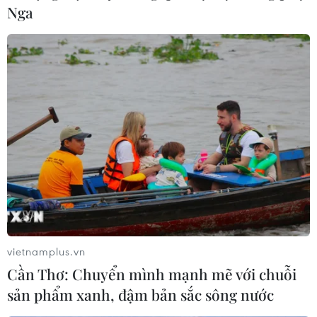
Nga
Hội Trí thức Việt - sân chơi mới về trí tuệ
tại Hungary
03/04/2017 01:46
Hội Trí thức Việt tại Hungary là một tổ chức quy tụ một
bộ phận không nhỏ trong cộng đồng: những người đã
từng ngồi trên giảng đường đại học, và muốn có đóng
góp về trí tuệ cho cộng đồng.
vietnamplus.vn
Cần Thơ: Chuyển mình mạnh mẽ với chuỗi
sản phẩm xanh, đậm bản sắc sông nước