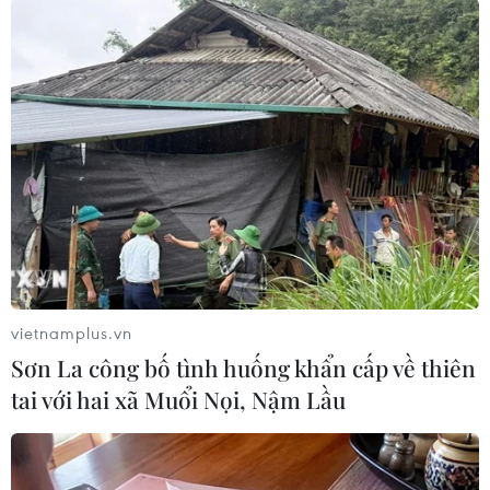
thành viên chính thức của Hội lên con số gần
50. Những thành viên mới, trẻ, năng động và
tích cực là sức mạnh, lực lượng chính trong
tương lai của Hội.
vietnamplus.vn
Sơn La công bố tình huống khẩn cấp về thiên
tai với hai xã Muổi Nọi, Nậm Lầu
Từ trái sang: TS. Phùng Kim San, GS. TS. Bùi Minh Phong, PGS.
TS. Đỗ Thị Đông Xuân và PGS. TS. Nguyễn Huy Hoàng trong