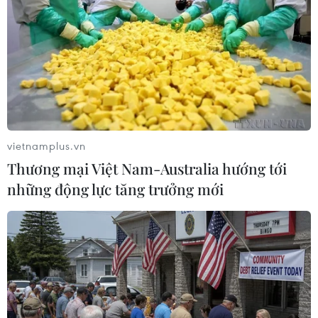
(Vietnam+)
vietnamplus.vn
Thương mại Việt Nam-Australia hướng tới
những động lực tăng trưởng mới
#Du học Hungary
#Người Việt tại Hungary
#Trí thức Việt ở nước ngoài
#Quan hệ Hung Việt