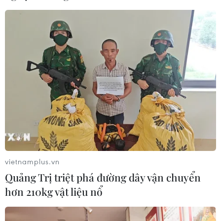
vietnamplus.vn
Quảng Trị triệt phá đường dây vận chuyển
TIN CÙNG CHUYÊN MỤC
hơn 210kg vật liệu nổ
ASC 2026: Tiếp lửa đam mê khoa học
cho thế hệ trẻ Việt Nam