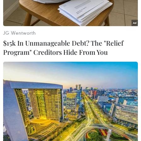
JG Wentworth
$15k In Unmanageable Debt? The "Relief
Program" Creditors Hide From You
Tiến sỹ, dịch giả Giáp Văn Chung chia sẻ cảm nhận sau chuyến
thăm quần đảo Trường Sa. (Ảnh: Thiệu Ngọc Lan
Phương/Vietnam+)
Một tháng rưỡi sau ngày thành lập, Hội Trí thức
Việt tại Hungary đã có hoạt động chuyên đề đầu