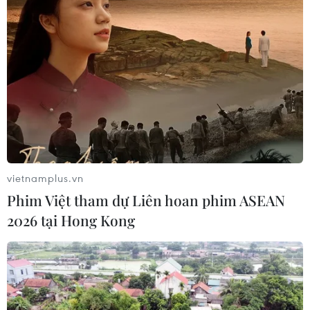
21/07/2026 22:44
Lưu học sinh Việt Nam tại Thái Lan
về nguồn theo dấu chân Bác Hồ
20/07/2026 15:46
Xem thêm
vietnamplus.vn
Phim Việt tham dự Liên hoan phim ASEAN
2026 tại Hong Kong
CƠ QUAN CHỦ QUẢN: THÔNG TẤN XÃ VIỆT NAM
Tổng Biên tập: TRẦN TIẾN DUẨN