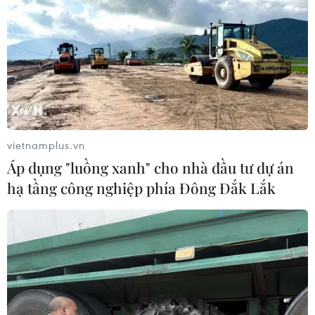
"Việt Nam và Cuộc cách mạng số: Đối thoại với Viettel,"
với sự tham dự của gần 200 trí thức người Việt đang
sinh sống và làm việc tại Singapore.
vietnamplus.vn
Áp dụng "luồng xanh" cho nhà đầu tư dự án
hạ tầng công nghiệp phía Đông Đắk Lắk