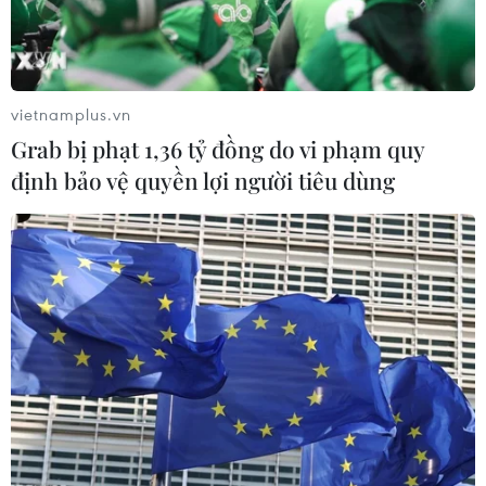
TIN LIÊN QUAN
vietnamplus.vn
Grab bị phạt 1,36 tỷ đồng do vi phạm quy
định bảo vệ quyền lợi người tiêu dùng
Gặp gỡ các nhà khoa học và chuyên gia