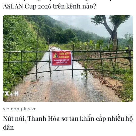
người Việt Nam ở nước ngoài với quê
ASEAN Cup 2026 trên kênh nào?
hương
24/07/2026 15:01
Ra mắt Mạng lưới Tri thức Việt Nam
đầu tiên tại New Zealand
24/07/2026 00:15
Trại hè Việt Nam 2026: Trải nghiệm
thú vị, gắn kết cội nguồn
23/07/2026 12:53
vietnamplus.vn
Nứt núi, Thanh Hóa sơ tán khẩn cấp nhiều hộ
Gắn kết cộng đồng, phát huy vai trò
dân
của cộng đồng người Việt Nam tại