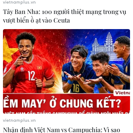
vietnamplus.vn
Tây Ban Nha: 100 người thiệt mạng trong vụ
vượt biển ồ ạt vào Ceuta
Triển khai mô hình tầm soát phát hiện
sớm ung thư bằng AI ở Việt Nam
13/01/2024 13:14
NURA là mô hình tầm soát nhanh chóng, chính xác, ứng
dụng trí tuệ nhân tạo trong phát hiện sớm ung thư và
các bệnh lối sống.
vietnamplus.vn
Nhận định Việt Nam vs Campuchia: Vì sao