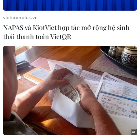
25 bệnh viện trên địa bàn 5 tỉnh, thành phố, trải
qua 4 đợt khám bệnh tại cộng đồng, Chương
vietnamplus.vn
trình chuyển đổi số vì sức khỏe phổi đã đạt
NAPAS và KiotViet hợp tác mở rộng hệ sinh
được nhiều kết quả đáng ghi nhận.
thái thanh toán VietQR
Chương trình đã khám và chụp X-quang phổi
cho hơn 64.200 người trên 40 tuổi; chỉ định
chụp cắt lớp vi tính cho hơn 1.600 ca, phát hiện
141 ca ung thư giai đoạn 1-3; chỉ định đo chức
năng hô hấp cho hơn 2.200 ca, phát hiện 456 ca
lao, viêm phổi tắc nghẽn mạn tính và bất
thường về phổi và triển khai nền tảng sàng lọc
trực tuyến sử dụng AI trên website
phoikhoe.net.
Thông tin trên được Mạng lưới Đổi mới sáng tạo
Y tế đưa ra khi Sơ kết Chương trình Chuyển đổi