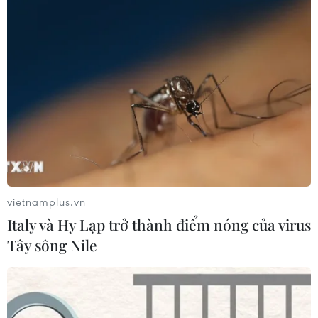
Thầy thuốc Trẻ Hà Nội cho biết vào ngày 17/12 tới,
người dân Thủ đô sẽ được khám sàng lọc phổi tại phố
đi bộ Trần Nhân Tông.
vietnamplus.vn
Italy và Hy Lạp trở thành điểm nóng của virus
Tây sông Nile