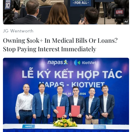
JG Wentworth
Owning $10k+ In Medical Bills Or Loans?
Stop Paying Interest Immediately
Khám sàng lọc bệnh ung thư phổi cho người dân. (Ảnh:
PV/Vietnam+)
Khởi động tháng 11/2023 tại Thành phố Hồ Chí
Minh, sau hai tháng diễn ra với sự tham gia của