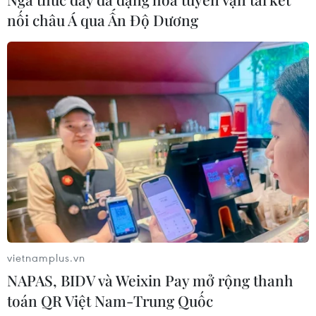
nối châu Á qua Ấn Độ Dương
Hơn 300 doanh nghiệp tham gia
Triển lãm quốc tế chuyên ngành y
dược
30/07/2026 05:02
Xem thêm
vietnamplus.vn
CƠ QUAN CHỦ QUẢN: THÔNG TẤN XÃ VIỆT NAM
NAPAS, BIDV và Weixin Pay mở rộng thanh
toán QR Việt Nam-Trung Quốc
Tổng Biên tập: TRẦN TIẾN DUẨN