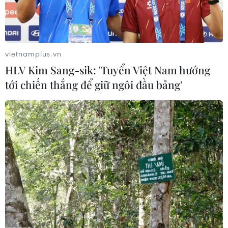
(Vietnam+)
vietnamplus.vn
HLV Kim Sang-sik: 'Tuyển Việt Nam hướng
tới chiến thắng để giữ ngôi đầu bảng'
#Chương trình chuyển đổi số vì sức khỏe phổi
#ung thư phổi
#viêm phổi tắc nghẽn mạn tính