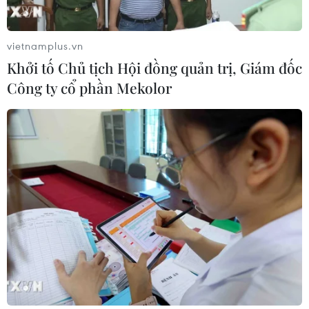
hội học tập và điều trị
30/07/2026 13:53
vietnamplus.vn
Khởi tố Chủ tịch Hội đồng quản trị, Giám đốc
Bé trai 7 tuổi được ghép thận xuyên
Công ty cổ phần Mekolor
Việt từ người hiến chết não
30/07/2026 12:52
Lâm Đồng rà soát toàn bộ cơ sở kinh
doanh thức ăn đường phố sau các vụ
ngộ độc
30/07/2026 08:24
Chẩn đoán và điều trị thành công
trường hợp mắc bệnh viêm mạch