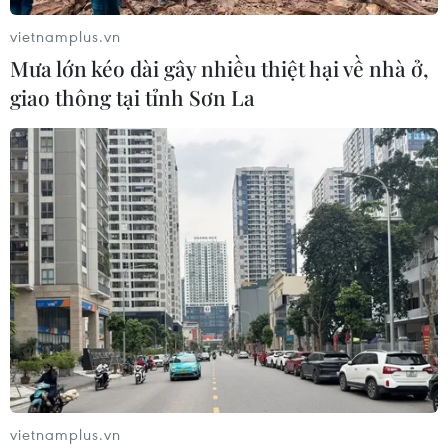
vietnamplus.vn
Mưa lớn kéo dài gây nhiều thiệt hại về nhà ở,
giao thông tại tỉnh Sơn La
TIN CÙNG CHUYÊN MỤC
Ca vi phẫu ghép da đầu hiếm gặp
giúp bé gái phục hồi sau 10 năm
06/08/2026 07:15
vietnamplus.vn