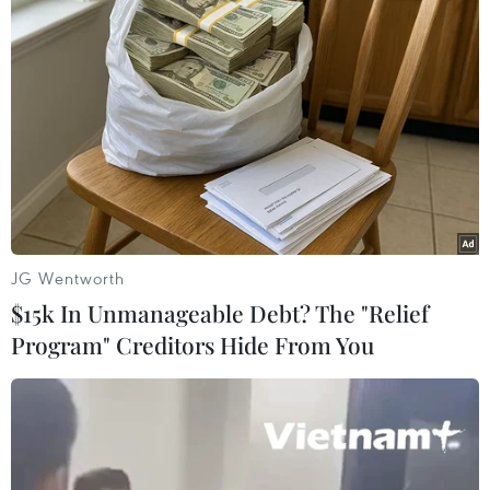
trong việc điều trị và tỷ lệ tử vong cao.
JG Wentworth
$15k In Unmanageable Debt? The "Relief
Program" Creditors Hide From You
Lãnh đạo Bộ Y tế và các bên ký kết bản ghi nhớ hợp tác. (Ảnh:
PV/Vietnam+)
Chuyển đổi số vì sức khỏe phổi" là sáng kiến
đầu tiên của Mạng lưới Đổi mới sáng tạo Y tế do