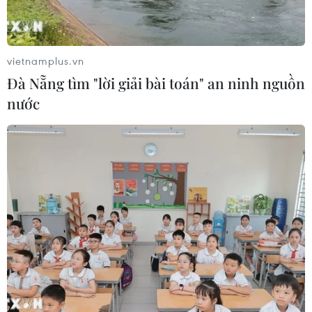
Xem thêm
vietnamplus.vn
Đà Nẵng tìm "lời giải bài toán" an ninh nguồn
nước
CƠ QUAN CHỦ QUẢN: THÔNG TẤN XÃ VIỆT NAM
Tổng Biên tập: TRẦN TIẾN DUẨN
Phó Tổng Biên tập: NGUYỄN THỊ TÁM, KHÚC THANH
THỦY
Sở hữu trí tuệ
Quy định sử dụng
RSS
Hỗ trợ
Ngôn ngữ
TTXVN