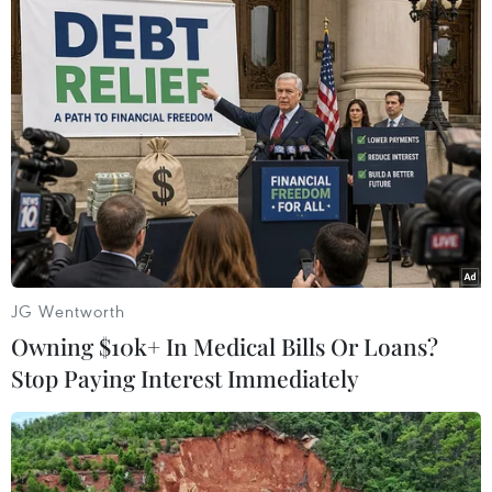
#Sở Giao dịch Chứng khoán Hà Nội
#Trái phiếu Chính phủ
#Kho bạc Nhà nước
JG Wentworth
Owning $10k+ In Medical Bills Or Loans?
Stop Paying Interest Immediately
Theo dõi VietnamPlus