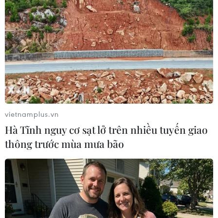
TIN LIÊN QUAN
vietnamplus.vn
Hà Tĩnh nguy cơ sạt lở trên nhiều tuyến giao
thông trước mùa mưa bão
Lợi suất trái phiếu Chính phủ kỳ hạn 10