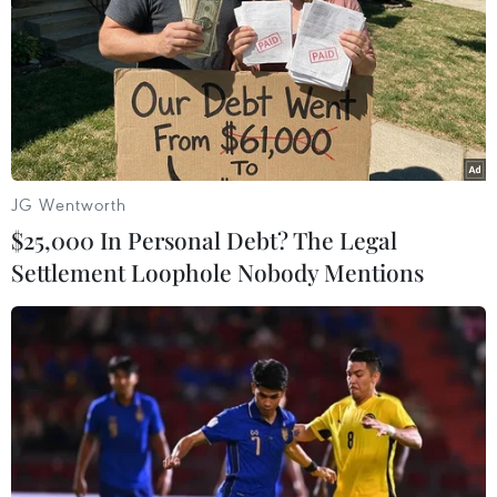
năm chạm gần đỉnh 14 tháng
23/01/2025 10:52
Thị trường trái phiếu Chính phủ khép lại năm 2024 với
diễn biến đáng chú ý khi lợi suất kỳ hạn 10 năm ghi
nhận mức tăng mạnh vào cuối tháng 12, tiệm cận mức
cao nhất trong 14 tháng.
JG Wentworth
$25,000 In Personal Debt? The Legal
Settlement Loophole Nobody Mentions