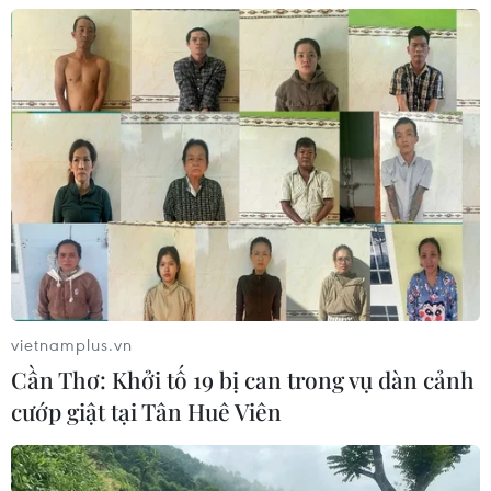
đồng won của Hàn Quốc
05/08/2026 23:26
Mỹ hoàn trả khoảng 100 tỷ USD thuế
quan sau phán quyết của Tòa án Tối
cao
05/08/2026 22:58
Nhật Bản: Nội các thông qua chính
sách giảm thuế tiêu thụ thực phẩm
vietnamplus.vn
xuống 1%
Cần Thơ: Khởi tố 19 bị can trong vụ dàn cảnh
05/08/2026 15:30
cướp giật tại Tân Huê Viên
Ngành Hải quan đẩy mạnh cải cách