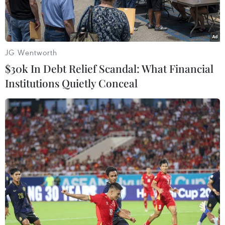
JG Wentworth
$30k In Debt Relief Scandal: What Financial
Institutions Quietly Conceal
Ảnh minh họa. (Nguồn: Vietnam+)
Theo Sở Giao dịch Chứng khoán Hà Nội (HNX),
trong tháng Hai, HNX tổ chức 16 đợt đấu thầu
trái phiếu Chính phủ do Kho bạc Nhà nước phát
hành, huy động được 29.129 tỷ đồng.