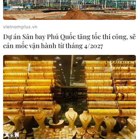
vietnamplus.vn
Dự án Sân bay Phú Quốc tăng tốc thi công, sẽ
cán mốc vận hành từ tháng 4/2027
Trái phiếu Chính phủ huy động được
20.760 tỷ đồng, giao dịch thứ cấp sôi động
03/12/2024 12:40
Thị trường trái phiếu Chính phủ trong tháng 11 ghi nhận
kết quả khả quan với khối lượng huy động đạt 20.760 tỷ
đồng qua đấu thầu và giá trị giao dịch thứ cấp tăng
trưởng mạnh mẽ.