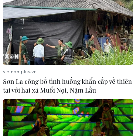
vietnamplus.vn
Sơn La công bố tình huống khẩn cấp về thiên
tai với hai xã Muổi Nọi, Nậm Lầu