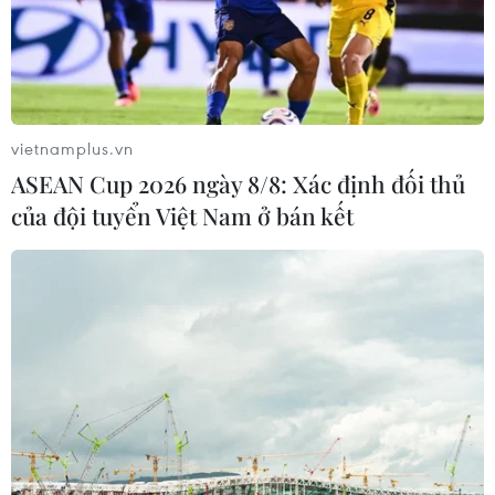
Huy động được 20.760 tỷ đồng qua đấu
thầu trái phiếu Chính phủ
vietnamplus.vn
04/12/2024 04:13
ASEAN Cup 2026 ngày 8/8: Xác định đối thủ
Kho bạc Nhà nước gọi thầu trái phiếu Chính phủ tại 5
của đội tuyển Việt Nam ở bán kết
kỳ hạn gồm 5 năm, 10 năm, 15 năm, 20 năm và 30 năm,
huy động được 20.760,5 tỷ đồng.