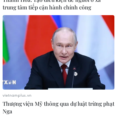
Làn sóng tấn công mạng nhằm vào
trung tâm tiếp cận hành chính công
các quỹ đầu cơ lớn của Mỹ
06/08/2026 06:47
Đồng USD trước bước ngoặt do đồng
yen mạnh lên và số liệu việc làm Mỹ
06/08/2026 05:14
Lãi suất ngân hàng ngày 6/8: Kỳ hạn
3 tháng đang được mức lãi suất tối đa
06/08/2026 00:06
vietnamplus.vn
Thượng viện Mỹ thông qua dự luật trừng phạt
Nga
Mỹ phát tín hiệu ủng hộ ổn định