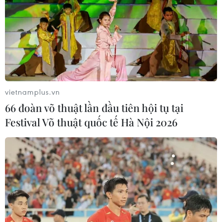
vietnamplus.vn
TIN CÙNG CHUYÊN MỤC
66 đoàn võ thuật lần đầu tiên hội tụ tại
Cơ cấu lại vốn nhà nước tại doanh
Festival Võ thuật quốc tế Hà Nội 2026
nghiệp gắn với mục tiêu tăng trưởng
hai con số
07/08/2026 13:16
Bộ Tài chính: Thống nhất bốn
Chương trình mục tiêu quốc gia
thành một tổng thể