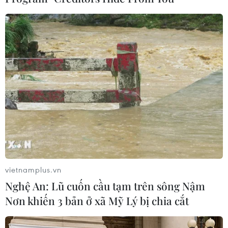
Lợi suất trái phiếu Chính
phủ kỳ hạn 10 năm chạm
gần đỉnh 14 tháng
Thị trường trái phiếu Chính phủ
khép lại năm 2024 với diễn biến
đáng chú ý khi lợi suất kỳ hạn 10
năm ghi nhận mức tăng mạnh
vào cuối tháng 12, tiệm cận mức
cao nhất trong 14 tháng.
vietnamplus.vn
(TTXVN/Vietnam+)
Nghệ An: Lũ cuốn cầu tạm trên sông Nậm
Nơn khiến 3 bản ở xã Mỹ Lý bị chia cắt