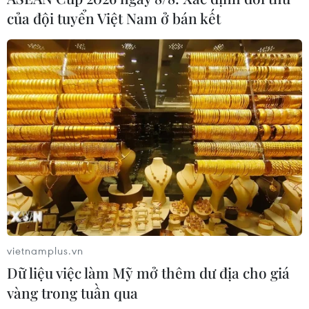
Cai
của đội tuyển Việt Nam ở bán kết
07/08/2026 02:37
Thời tiết ngày 7/8: Bắc Bộ và Bắc
Trung Bộ giảm mưa về đêm, cục bộ
có mưa to
06/08/2026 23:15
Kế hoạch hành động phòng, chống
bão, lũ, thiên tai cực đoan và biến đổi
khí hậu
06/08/2026 23:00
vietnamplus.vn
Dữ liệu việc làm Mỹ mở thêm dư địa cho giá
Xem thêm
vàng trong tuần qua