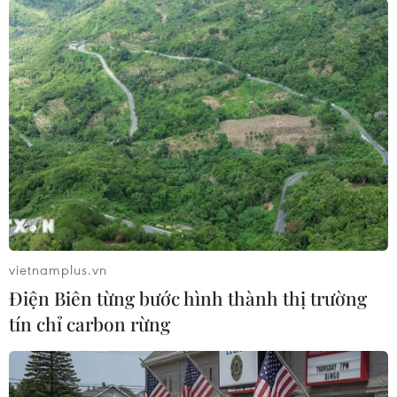
chia cắt
08/08/2026 06:36
An Giang: Các bãi rác quá tải trong
khi dự án xử lý tập trung chậm tiến
độ
08/08/2026 05:39
Đà Nẵng tìm "lời giải bài toán" an
ninh nguồn nước
vietnamplus.vn
08/08/2026 05:05
Điện Biên từng bước hình thành thị trường
tín chỉ carbon rừng
Sơn La công bố tình huống khẩn cấp
về thiên tai với hai xã Muổi Nọi, Nậm