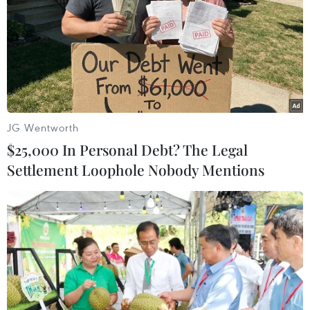
Cảnh báo lũ trên lưu vực sông Thao
tại trạm Yên Bái
07/08/2026 11:51
JG Wentworth
Gỡ khó khăn triển khai dự án trọng
$25,000 In Personal Debt? The Legal
điểm quốc gia hồ Ka Pét
Settlement Loophole Nobody Mentions
07/08/2026 11:24
Indonesia nỗ lực khống chế cháy
rừng tại Vườn Quốc gia Núi Bromo
07/08/2026 10:56