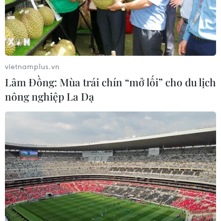
Thụy Sĩ khó đạt mục tiêu giảm phát
thải khí nhà kính vào năm 2030
07/08/2026 09:42
vietnamplus.vn
Lâm Đồng: Mùa trái chín “mở lối” cho du lịch
Bão Dolphin càn quét các đảo miền
nông nghiệp La Dạ
Nam Nhật Bản, sân bay Okinawa
phải đóng cửa
07/08/2026 09:10
Từ ngày 9/8, cảnh báo nắng nóng
diện rộng ở khu vực Bắc Bộ và Trung
Bộ
07/08/2026 08:58