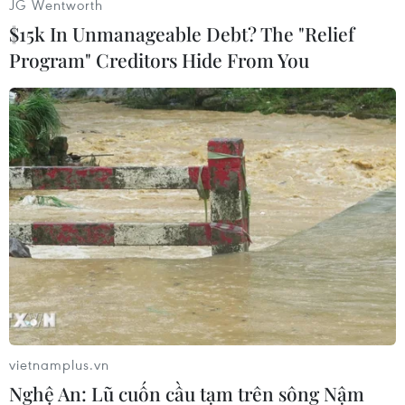
JG Wentworth
$15k In Unmanageable Debt? The "Relief
Program" Creditors Hide From You
#Động đất
#Indonesia
#Richter
#Kepulauan Sula
Indonesia
Theo dõi VietnamPlus
vietnamplus.vn
Nghệ An: Lũ cuốn cầu tạm trên sông Nậm