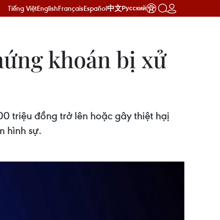
Tiếng Việt
English
Français
Español
中文
Русский
hứng khoán bị xử
0 triệu đồng trở lên hoặc gây thiệt hạị
m hình sự.