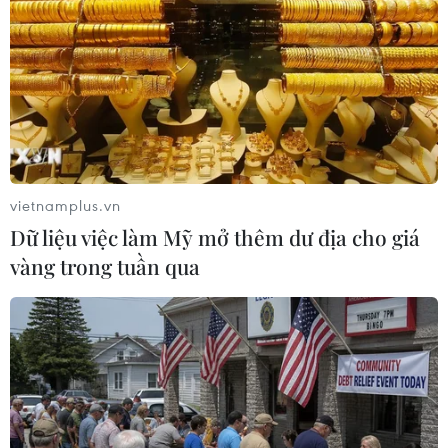
vietnamplus.vn
Dữ liệu việc làm Mỹ mở thêm dư địa cho giá
vàng trong tuần qua
Iraq: Người biểu tình kiểm soát cây cầu
thứ ba tại Baghdad
18/11/2019 00:03