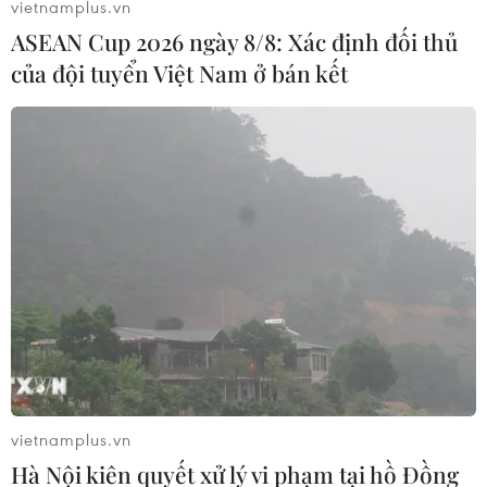
vietnamplus.vn
ASEAN Cup 2026 ngày 8/8: Xác định đối thủ
của đội tuyển Việt Nam ở bán kết
Iraq mở lại hoàn toàn trạm kiểm soát biên
giới với Iran
23/11/2019 23:15
Việc đóng cửa khẩu Shalamcheh hồi tuần trước, được
cho là do Tehran yêu cầu, chỉ có hiệu lực đối với người
dân, trong khi hàng hóa vẫn tiếp tục được lưu thông
qua biên giới.
vietnamplus.vn
Hà Nội kiên quyết xử lý vi phạm tại hồ Đồng