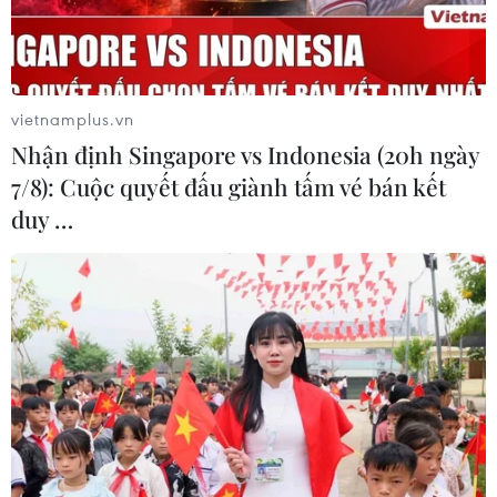
Iran tuyên bố chưa đạt đủ điều kiện
để mở lại eo biển Hormuz
vietnamplus.vn
03/08/2026 15:59
Nhận định Singapore vs Indonesia (20h ngày
7/8): Cuộc quyết đấu giành tấm vé bán kết
duy …
Làn sóng người Israel di cư ra nước
ngoài vẫn ở mức kỷ lục
03/08/2026 11:32
Tín hiệu tích cực đối với tiến trình
phục hồi kinh tế của Syria
03/08/2026 07:22