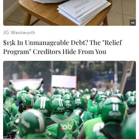
JG Wentworth
$15k In Unmanageable Debt? The "Relief
Program" Creditors Hide From You
Người biểu tình Iraq tập trung tại quảng trường Tahrir, thủ đô
Baghdad. (Ảnh: THX/TTXVN)
Theo phóng viên TTXVN tại Trung Đông, đêm
27/11, người biểu tình đã xông vào đốt phá tòa
tổng lãnh sự của Iran ở thành phố Najaf, miền