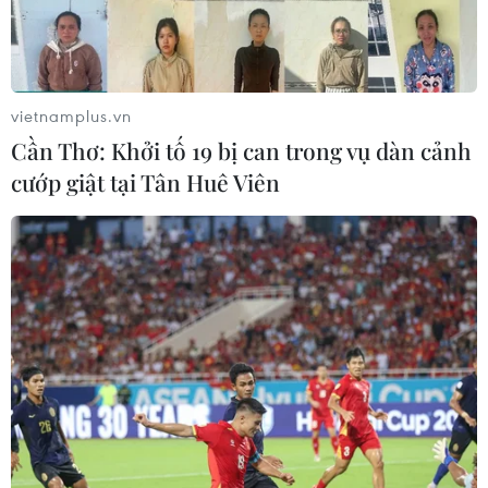
vietnamplus.vn
Cần Thơ: Khởi tố 19 bị can trong vụ dàn cảnh
TIN CÙNG CHUYÊN MỤC
cướp giật tại Tân Huê Viên
Mỹ có đang chuẩn bị một
chiến lược mới nhằm vào Iran?
07/08/2026 10:08
Mỹ can thiệp khẩn cấp, ngăn
Israel mở rộng đòn trừng phạt
Hezbollah
07/08/2026 02:31