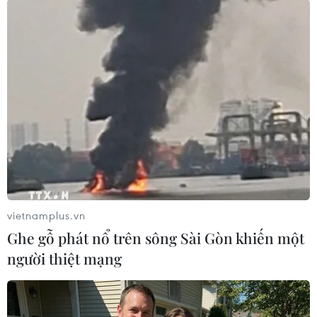
#Người biểu tình
#Lãnh sự quán Iran
#Thành phố Najaf
#Lệnh giới nghiêm
Iraq
Theo dõi VietnamPlus
vietnamplus.vn
Ghe gỗ phát nổ trên sông Sài Gòn khiến một
người thiệt mạng
TIN LIÊN QUAN