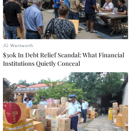
Lực lượng an ninh Iraq đã sử dụng hơi cay và lựu đạn
gây choáng để ngăn người biểu tình vượt qua cây cầu
Ahrar ở trung tâm Baghdad.
JG Wentworth
$30k In Debt Relief Scandal: What Financial
Institutions Quietly Conceal
Iraq: Người biểu tình tiếp tục phong tỏa