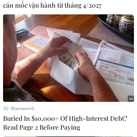
Iran ở thành phố Basra, miền Nam Iraq.
cán mốc vận hành từ tháng 4/2027
Giới chức sở tại cho biết, ít nhất 6 người biểu
tình đã thiệt mạng do trúng đạn của lực lượng
an ninh trong lúc bạo lực đang diễn ra và 35
người đã bị thương./.
(TTXVN/Vietnam+)
JG Wentworth
Buried In $10,000+ Of High-Interest Debt?
Read Page 2 Before Paying