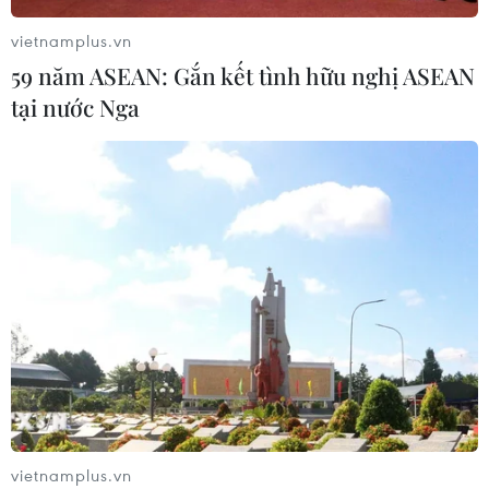
Xem thêm
vietnamplus.vn
59 năm ASEAN: Gắn kết tình hữu nghị ASEAN
tại nước Nga
CƠ QUAN CHỦ QUẢN: THÔNG TẤN XÃ VIỆT NAM
Tổng Biên tập: TRẦN TIẾN DUẨN
Phó Tổng Biên tập: NGUYỄN THỊ TÁM, KHÚC THANH
THỦY
Sở hữu trí tuệ
Quy định sử dụng
RSS
Hỗ trợ
Ngôn ngữ
TTXVN
vietnamplus.vn
Dịch vụ tin
Quảng cáo