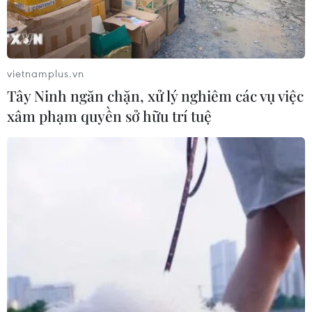
cảng hàng hóa quan trọng
18/11/2019 10:15
Cảng Umm Qasr là một hải cảng quan trọng trong vùng
Vịnh, nằm ở phía Nam thành phố Basra của Iraq.
vietnamplus.vn
Tây Ninh ngăn chặn, xử lý nghiêm các vụ việc
xâm phạm quyền sở hữu trí tuệ