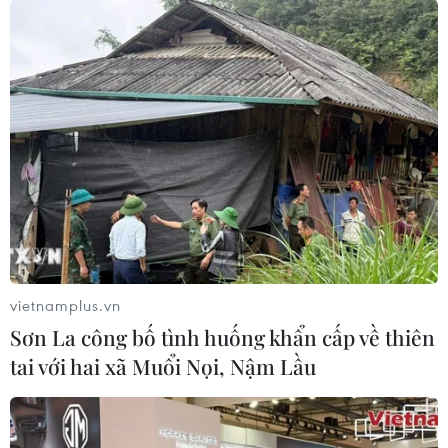
vietnamplus.vn
Sơn La công bố tình huống khẩn cấp về thiên
tai với hai xã Muổi Nọi, Nậm Lầu