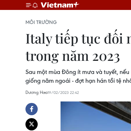
MÔI TRƯỜNG
Italy tiếp tục đố
trong năm 2023
Sau một mùa Đông ít mưa và tuyết, nếu 
giống năm ngoái - đợt hạn hán tồi tệ nhấ
Dương Hoa
19/02/2023 22:42