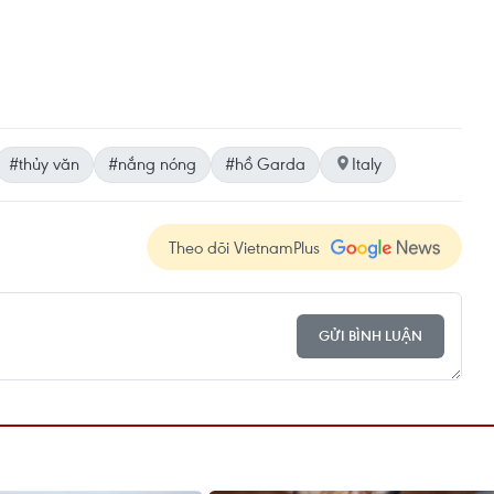
#thủy văn
#nắng nóng
#hồ Garda
Italy
Theo dõi VietnamPlus
GỬI BÌNH LUẬN