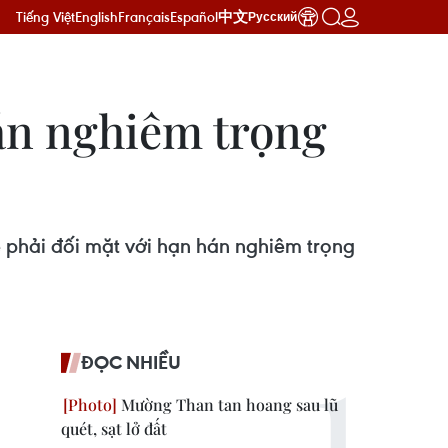
Tiếng Việt
English
Français
Español
中文
Русский
hán nghiêm trọng
 phải đối mặt với hạn hán nghiêm trọng
ĐỌC NHIỀU
Mường Than tan hoang sau lũ
quét, sạt lở đất