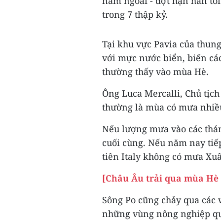
năm ngoái - đợt hạn hán tồ
trong 7 thập kỷ.
Tại khu vực Pavia của thun
với mực nước biển, biến cá
thường thấy vào mùa Hè.
Ông Luca Mercalli, Chủ tịch
thường là mùa có mưa nhiều
Nếu lượng mưa vào các tháng
cuối cùng. Nếu năm nay tiếp
tiên Italy không có mưa Xuâ
[Châu Âu trải qua mùa Hè 
Sông Po cũng chảy qua các 
những vùng nông nghiệp qu