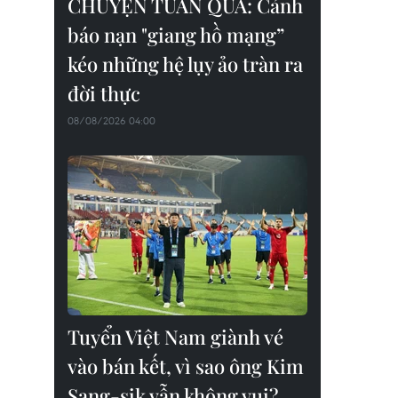
CHUYỆN TUẦN QUA: Cảnh
báo nạn "giang hồ mạng”
kéo những hệ lụy ảo tràn ra
đời thực
08/08/2026 04:00
Tuyển Việt Nam giành vé
vào bán kết, vì sao ông Kim
Sang-sik vẫn không vui?