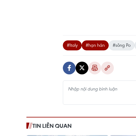
#Italy
#hạn hán
#sông Po
TIN LIÊN QUAN