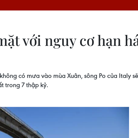
i mặt với nguy cơ hạn 
không có mưa vào mùa Xuân, sông Po của Italy sẽ
t trong 7 thập kỷ.