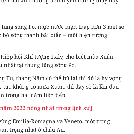
i tệ nhất ảnh hưởng đến tuyến đường thủy này
g lũng sông Po, mực nước hiện thấp hơn 3 mét so
c bờ sông thành bãi biển – một hiện tượng
 Hiệp hội Khí tượng Italy, cho biết mùa Xuân
 nhất tại thung lũng sông Po.
 Tư, tháng Năm có thể bù lại thì đó là hy vọng
 tục không có mưa Xuân, thì đây sẽ là lần đầu
n trong hai năm liên tiếp.
năm 2022 nóng nhất trong lịch sử]
vùng Emilia-Romagna và Veneto, một trong
an trọng nhất ở châu Âu.