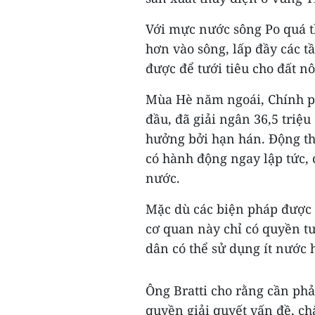
Với mực nước sông Po quá t
hơn vào sông, lấp đầy các 
được để tưới tiêu cho đất n
Mùa Hè năm ngoái, Chính ph
đầu, đã giải ngân 36,5 triệu
hưởng bởi hạn hán. Động t
có hành động ngay lập tức,
nước.
Mặc dù các biện pháp được 
cơ quan này chỉ có quyền t
dân có thể sử dụng ít nước 
Ông Bratti cho rằng cần phả
quyền giải quyết vấn đề, c