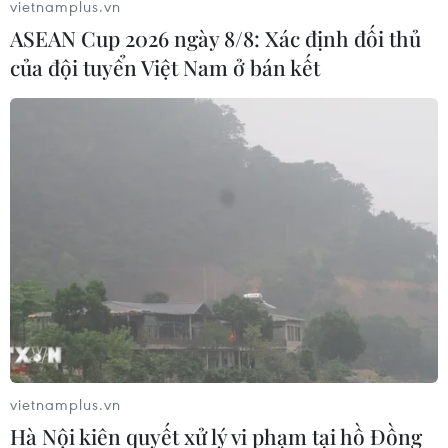
vietnamplus.vn
Miền Bắc giảm mưa từ đêm
ASEAN Cup 2026 ngày 8/8: Xác định đối thủ
nay, cuối tuần chuyển nắng nóng
của đội tuyển Việt Nam ở bán kết
07/08/2026 04:41
Xuất hiện áp thấp nhiệt đới trên khu
vực vịnh Bắc Bộ
07/08/2026 03:54
Lào Cai khẩn trương tìm kiếm 2
người mất tích do mưa lũ
07/08/2026 03:04
vietnamplus.vn
Hà Nội kiên quyết xử lý vi phạm tại hồ Đồng