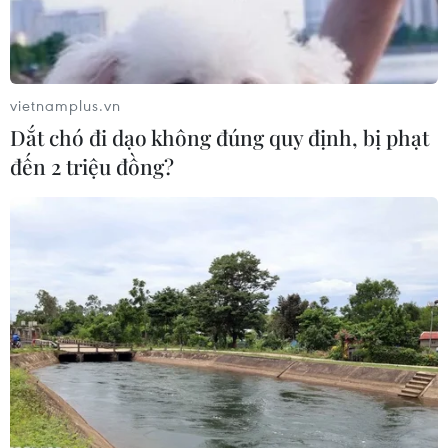
Từ Quảng Ninh đến Quảng Trị chủ
động ứng phó với áp thấp nhiệt đới
vietnamplus.vn
07/08/2026 08:21
Dắt chó đi dạo không đúng quy định, bị phạt
đến 2 triệu đồng?
Hạn hán nghiêm trọng đe dọa "huyết
mạch" kinh tế châu Âu
07/08/2026 07:58
17 giờ ngày 7/8, mở cửa tràn xả mặt
điều tiết hồ chứa thủy điện Lai Châu
07/08/2026 07:28