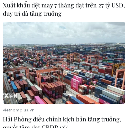
Xuất khẩu dệt may 7 tháng đạt trên 27 tỷ USD,
TIN LIÊN QUAN
duy trì đà tăng trưởng
Bộ trưởng Trần Hồng Minh: Nhà ở cho
vietnamplus.vn
thuê sẽ là phân khúc chiến lược
Hải Phòng điều chỉnh kịch bản tăng trưởng,
05/06/2026 07:12
quyết tâm đạt GRDP 13%