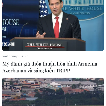
đồng xây dựng nhà chung cư cho
thuê
06/08/2026 08:09
Tạo xung lực mới để phát triển thị
trường bất động sản lành mạnh, bền
vững
05/08/2026 09:21
vietnamplus.vn
Mỹ đánh giá thỏa thuận hòa bình Armenia-
Bộ Nông nghiệp và Môi trường đề
Azerbaijan và sáng kiến TRIPP
xuất lùi hạn hoàn thiện cơ sở dữ liệu
đất đai
05/08/2026 08:43
Bộ Dân tộc và Tôn giáo còn nhiều