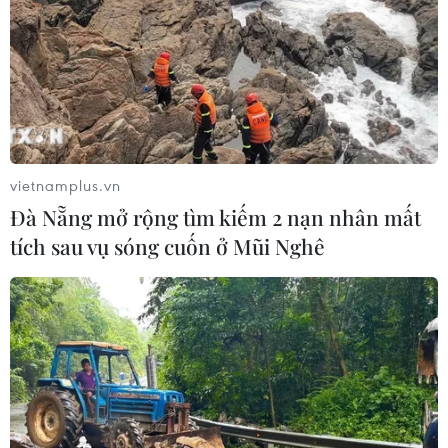
vietnamplus.vn
Đà Nẵng mở rộng tìm kiếm 2 nạn nhân mất
tích sau vụ sóng cuốn ở Mũi Nghê