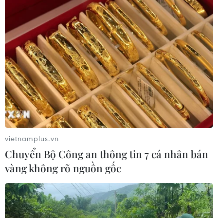
cho thuê tại 5 tỉnh, thành phố phía Bắc
05/06/2026 04:28
Thủ tướng yêu cầu trong tháng 6/2026, mỗi địa
phương phấn đấu khởi công ít nhất 1 dự án nhà ở cho
thuê; đồng thời sớm triển khai các dự án nhà ở cho thuê
có quy mô lớn trong quý 3, quý 4/2026.
vietnamplus.vn
Chuyển Bộ Công an thông tin 7 cá nhân bán
vàng không rõ nguồn gốc