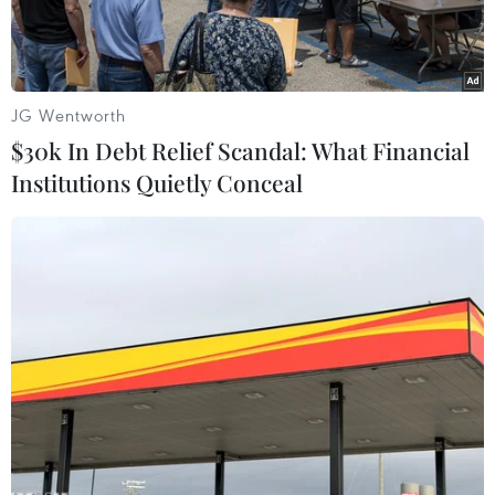
JG Wentworth
$30k In Debt Relief Scandal: What Financial
Institutions Quietly Conceal
Meey Group hướng tới một hệ sinh thái có khả năng kết nối dữ
liệu, sản phẩm và nhu cầu thực tế của thị trường. (Nguồn:
Vietnam+)
Thị trường bất động sản đã đi qua giai đoạn số
hóa đầu tiên. Người mua tìm sản phẩm qua
website, ứng dụng, mạng xã hội hoặc nền tảng
đăng tin. Môi giới sử dụng phần mềm quản lý
khách hàng, bản đồ số, quảng cáo trực tuyến và