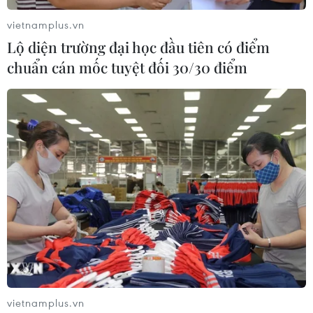
vietnamplus.vn
Lộ diện trường đại học đầu tiên có điểm
chuẩn cán mốc tuyệt đối 30/30 điểm
#Thị trường bất động sản
#Meey Land Super App
Theo dõi VietnamPlus
vietnamplus.vn