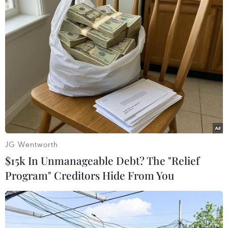
sinh thái có khả năng kết nối dữ liệu, sản phẩm
và nhu cầu thực tế của thị trường. Với bất động
sản, giá trị của công nghệ nằm ở việc giúp các
bên tiếp cận thông tin tốt hơn, ra quyết định có
cơ sở hơn và vận hành hiệu quả hơn,” ông
Chung chia sẻ.
JG Wentworth
$15k In Unmanageable Debt? The "Relief
Program" Creditors Hide From You
Thị trường bất động sản đã đi qua giai đoạn số hóa đầu tiên.