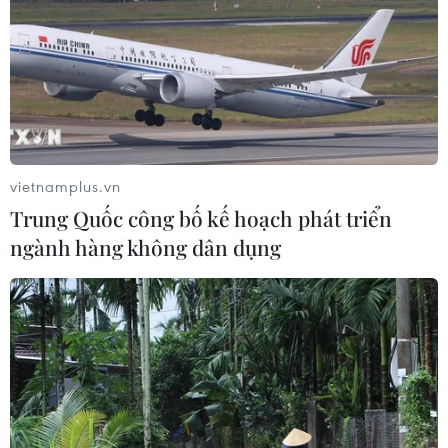
diện tích trụ sở vượt định mức
04/08/2026 13:47
Kết luận thanh tra chuyên đề cơ sở
nhà, đất dôi dư sau sắp xếp tại Bộ
Nội vụ
vietnamplus.vn
04/08/2026 12:15
Trung Quốc công bố kế hoạch phát triển
ngành hàng không dân dụng
Đà Nẵng hỗ trợ tiền và chỗ ở tạm cho
người dân di dời khỏi các chung cư
cũ
03/08/2026 09:52
Hưng Yên: Siết trách nhiệm, không
để người dân bị kéo dài thủ tục đất