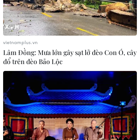
vietnamplus.vn
Lâm Đồng: Mưa lớn gây sạt lở đèo Con Ó, cây
đổ trên đèo Bảo Lộc