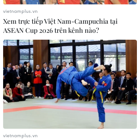
vietnamplus.vn
Xem trực tiếp Việt Nam-Campuchia tại
ASEAN Cup 2026 trên kênh nào?
Giá vàng SJC trong nước quay đầu giảm
10.000 đồng mỗi lượng
17/09/2014 02:23
Sau khi hồi phục mạnh vào phiên trước, giá vàng SJC
mở cửa sáng nay (17/9) đã quay đầu giảm 10.000
đồng mỗi lượng, hiện giá bán ra đang quanh ngưỡng
36,12 triệu đồng/lượng.
vietnamplus.vn