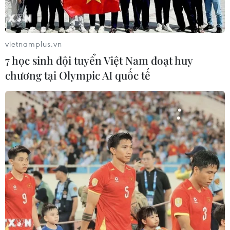
#Xuất khẩu
#Nhập khẩu
#Điều chỉnh tỷ giá
vietnamplus.vn
Theo dõi VietnamPlus
7 học sinh đội tuyển Việt Nam đoạt huy
chương tại Olympic AI quốc tế
TIN LIÊN QUAN