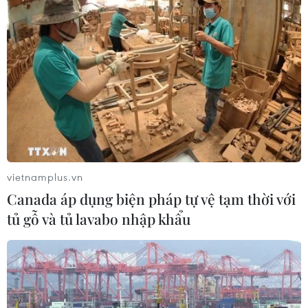
Tổng Biên tập: TRẦN TIẾN DUẨN
Phó Tổng Biên tập: NGUYỄN THỊ TÁM, KHÚC THANH
THỦY
Sở hữu trí tuệ
Quy định sử dụng
RSS
Hỗ trợ
Ngôn ngữ
TTXVN
Dịch vụ tin
Quảng cáo
vietnamplus.vn
Liên hệ
Canada áp dụng biện pháp tự vệ tạm thời với
tủ gỗ và tủ lavabo nhập khẩu
Giấy phép số: 1374/GP-BTTTT do Bộ Thông tin và Truyền thông
cấp ngày 11/9/2008.
Quảng cáo: Phó TBT Nguyễn Thị Tám: 093.5958688, Email: