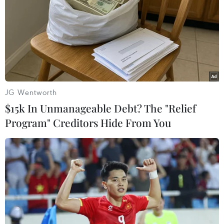
còn khoảng 1%. Trước diễn biến về khả năng
đồng USD tiếp tục mạnh lên trong rổ tiền tệ,
một số chuyên gia cho rằng có khả năng Ngân
hàng nhà nước sẽ có động thái điều chỉnh tỷ giá
hợp lý.
Trong cuộc trao đổi riêng với
Vietnam+
, tiến sỹ
JG Wentworth
Võ Trí Thành (Phó Viện trưởng Viện Nghiên cứu
$15k In Unmanageable Debt? The "Relief
Quản lý Kinh tế Trung ương) cũng nhấn mạnh,
Program" Creditors Hide From You
“dù trong bất kỳ tình huống nào, tôi nghĩ mức
điều chỉnh tỷ giá từ nay đến cuối năm không
quá 1%. Với tất cả dự báo về các thông số quan
trọng như dự trữ ngoại tệ, cán cân thanh toán
quốc tế… khả quan, nếu có phải điều chỉnh
Ngân hàng Nhà nước sẽ rất chủ động trong điều
hành chính sách.”/.