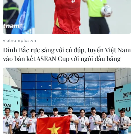
(Vietnam+)
vietnamplus.vn
Đình Bắc rực sáng với cú đúp, tuyển Việt Nam
vào bán kết ASEAN Cup với ngôi đầu bảng
#USD
#Giá vàng
#Tỷ giá
#Rổ tiền tệ
#Ngân hàng Nhà nước Việt Nam
#Tổng cục Thống kê