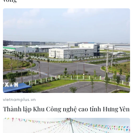
vietnamplus.vn
Giá vàng lên sau thống kê về sản lượng
Thành lập Khu Công nghệ cao tỉnh Hưng Yên
công nghiệp Trung Quốc
16/09/2014 09:49