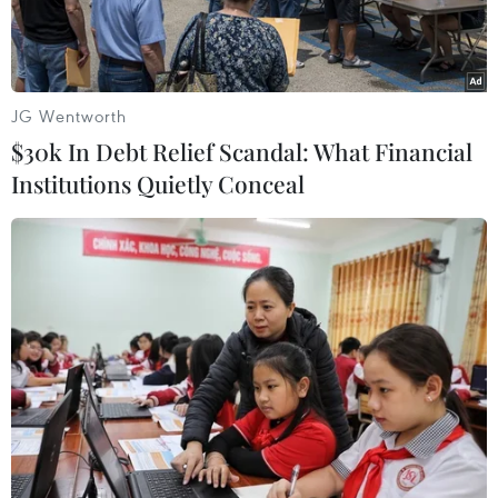
khác.
JG Wentworth
$30k In Debt Relief Scandal: What Financial
Institutions Quietly Conceal
Ảnh minh họa. (Nguồn: TTXVN)
Trong các phiên giao dịch gần đây giá vàng thế
giới đã có lúc rơi xuống mức giá 1.225