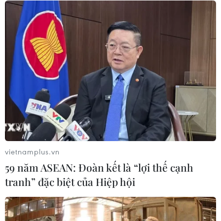
đầu tư công trình thành phố cảng
hàng không
07/08/2026 06:46
Hàn Quốc đầu tư xây “Thung lũng
K-Vietnam” gắn với hậu duệ dòng họ
Lý
07/08/2026 06:30
Xem thêm
vietnamplus.vn
59 năm ASEAN: Đoàn kết là “lợi thế cạnh
tranh” đặc biệt của Hiệp hội
CƠ QUAN CHỦ QUẢN: THÔNG TẤN XÃ VIỆT NAM