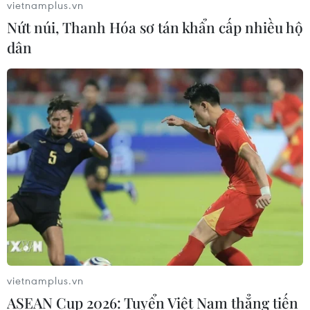
vietnamplus.vn
Nứt núi, Thanh Hóa sơ tán khẩn cấp nhiều hộ
dân
TIN CÙNG CHUYÊN MỤC
vietnamplus.vn
Ngân hàng Trung ương Trung Quốc
ASEAN Cup 2026: Tuyển Việt Nam thẳng tiến