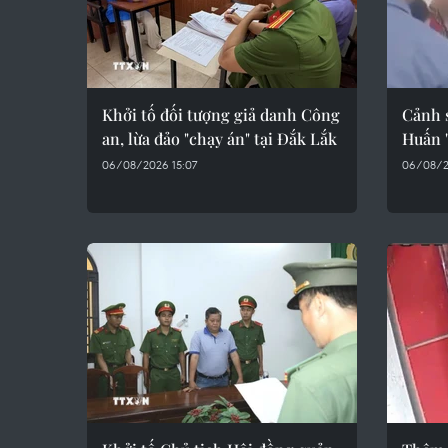
Khởi tố đối tượng giả danh Công
Cảnh s
an, lừa đảo "chạy án" tại Đắk Lắk
Huấn 
06/08/2026 15:07
06/08/2