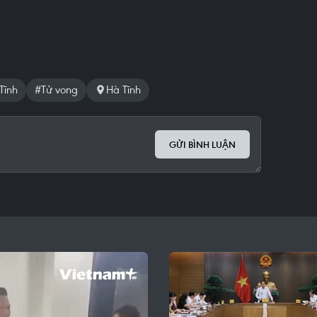
Tĩnh
#Tử vong
Hà Tĩnh
GỬI BÌNH LUẬN