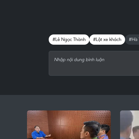
#Lê Ngọc Thành
#Lật xe khách
#Hà 