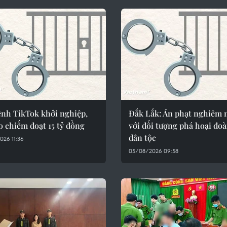
ênh TikTok khởi nghiệp,
Đắk Lắk: Án phạt nghiêm
o chiếm đoạt 15 tỷ đồng
với đối tượng phá hoại đoà
dân tộc
026 11:36
05/08/2026 09:58