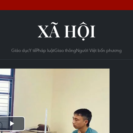
XÃ HỘI
Giáo dục
Y tế
Pháp luật
Giao thông
Người Việt bốn phương
Play