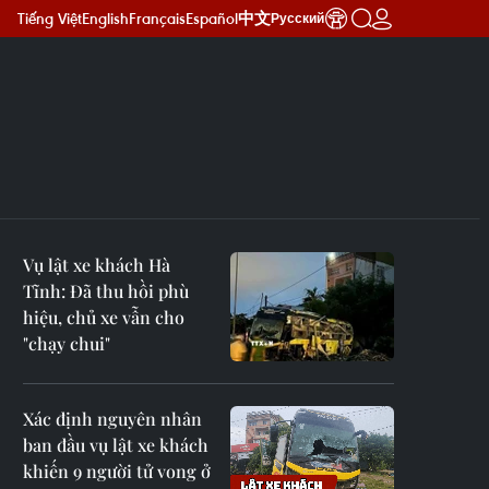
Tiếng Việt
English
Français
Español
中文
Русский
Vụ lật xe khách Hà
Tĩnh: Đã thu hồi phù
hiệu, chủ xe vẫn cho
"chạy chui"
Xác định nguyên nhân
ban đầu vụ lật xe khách
khiến 9 người tử vong ở