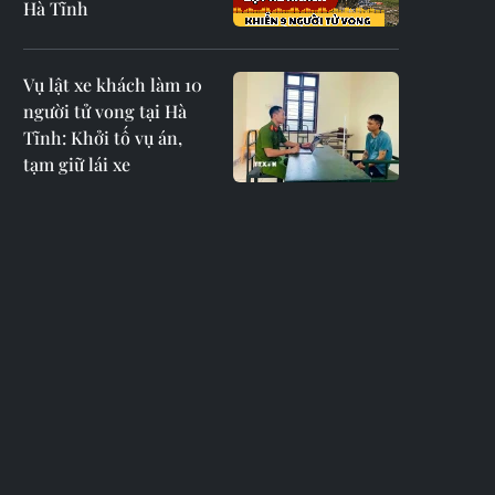
Hà Tĩnh
Vụ lật xe khách làm 10
người tử vong tại Hà
Tĩnh: Khởi tố vụ án,
tạm giữ lái xe