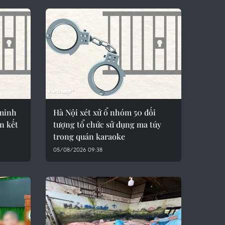
 minh
Hà Nội xét xử ổ nhóm 50 đối
n kết
tượng tổ chức sử dụng ma túy
trong quán karaoke
05/08/2026 09:38