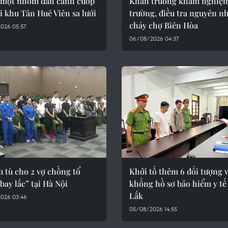
một nhóm dàn cảnh cướp
Khẩn trường khám nghiệm
ại khu Tân Huê Viên sa lưới
trường, điều tra nguyên n
cháy chợ Biên Hòa
026 05:57
06/08/2026 04:37
 tù cho 2 vợ chồng tổ
Khởi tố thêm 6 đối tượng v
bay lắc” tại Hà Nội
khống hồ sơ bảo hiểm y tế
Lắk
026 03:46
05/08/2026 14:55