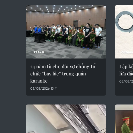
24 năm tù cho đôi vợ chồng tổ
Lập k
chức “bay lắc” trong quán
lừa đả
karaoke
05/08/2
05/08/2026 13:41