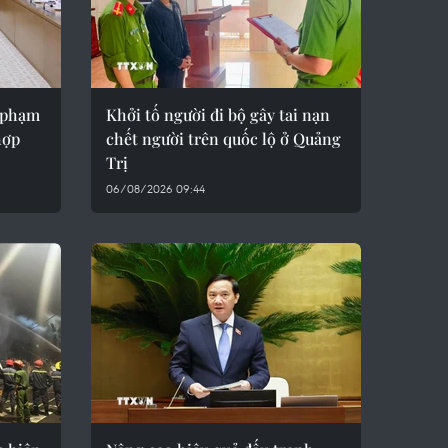
y phạm
Khởi tố người đi bộ gây tai nạn
hợp
chết người trên quốc lộ ở Quảng
Trị
06/08/2026 09:44