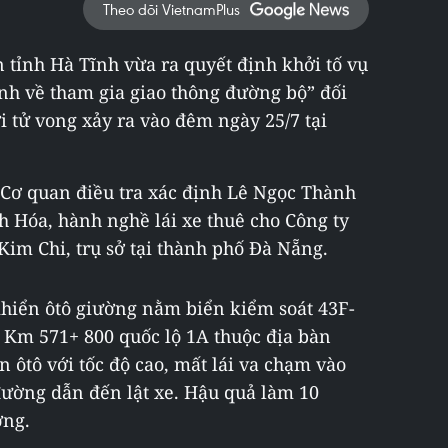
Theo dõi VietnamPlus
 tỉnh Hà Tĩnh vừa ra quyết định khởi tố vụ
ịnh về tham gia giao thông đường bộ” đối
i tử vong xảy ra vào đêm ngày 25/7 tại
, Cơ quan điều tra xác định Lê Ngọc Thành
nh Hóa, hành nghề lái xe thuê cho Công ty
Kim Chi, trụ sở tại thành phố Đà Nẵng.
khiển ôtô giường nằm biển kiểm soát 43F-
n Km 571+ 800 quốc lộ 1A thuộc địa bàn
 ôtô với tốc độ cao, mất lái va chạm vào
 đường dẫn đến lật xe. Hậu quả làm 10
ơng.