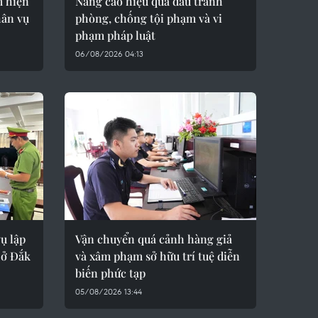
 hiện
Nâng cao hiệu quả đấu tranh
hân vụ
phòng, chống tội phạm và vi
phạm pháp luật
06/08/2026 04:13
ụ lập
Vận chuyển quá cảnh hàng giả
 ở Đắk
và xâm phạm sở hữu trí tuệ diễn
biến phức tạp
05/08/2026 13:44