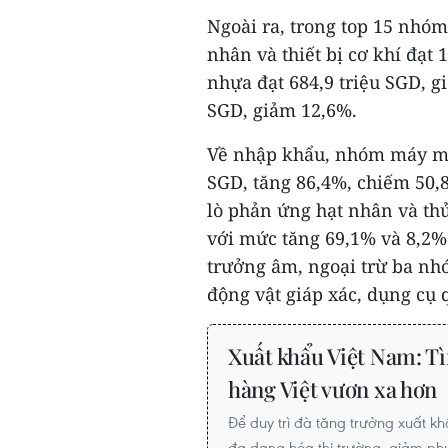
Ngoài ra, trong top 15 nhó
nhân và thiết bị cơ khí đạt
nhựa đạt 684,9 triệu SGD, g
SGD, giảm 12,6%.
Về nhập khẩu, nhóm máy móc 
SGD, tăng 86,4%, chiếm 50,
lò phản ứng hạt nhân và thủy
với mức tăng 69,1% và 8,2%
trưởng âm, ngoại trừ ba nh
động vật giáp xác, dụng cụ q
Xuất khẩu Việt Nam: T
hàng Việt vươn xa hơn
Để duy trì đà tăng trưởng xuất 
đa dạng hóa thị trường, giảm phụ