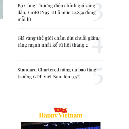
Bộ Công Thương điều chỉnh giá xăng
dầu, E10RON95-III ở mức 22.859 đồng
mỗi lít
:
Giá vàng thế giới chấm dứt chuỗi giảm,
tăng mạnh nhất kể từ hồi tháng 2
Standard Chartered nâng dự báo tăng
trưởng GDP Việt Nam lên 9,5%