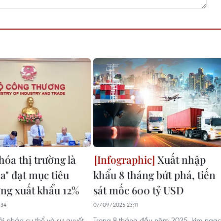
hóa thị trường là
Xuất nhập
a" đạt mục tiêu
khẩu 8 tháng bứt phá, tiến
ởng xuất khẩu 12%
sát mốc 600 tỷ USD
:34
07/09/2025 23:11
ải pháp cụ thể và sự quyết
Trong 8 tháng đầu năm 2025, kim ngạ