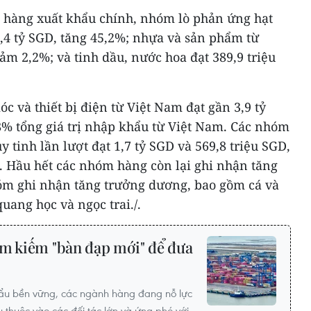
m hàng xuất khẩu chính, nhóm lò phản ứng hạt
 1,4 tỷ SGD, tăng 45,2%; nhựa và sản phẩm từ
iảm 2,2%; và tinh dầu, nước hoa đạt 389,9 triệu
và thiết bị điện từ Việt Nam đạt gần 3,9 tỷ
8% tổng giá trị nhập khẩu từ Việt Nam. Các nhóm
 tinh lần lượt đạt 1,7 tỷ SGD và 569,8 triệu SGD,
. Hầu hết các nhóm hàng còn lại ghi nhận tăng
óm ghi nhận tăng trưởng dương, bao gồm cá và
uang học và ngọc trai./.
ìm kiếm "bàn đạp mới" để đưa
khẩu bền vững, các ngành hàng đang nỗ lực
 thuộc vào các đối tác lớn và ứng phó với