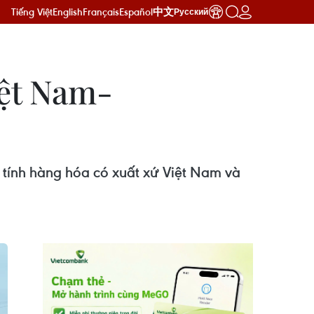
Tiếng Việt
English
Français
Español
中文
Русский
ệt Nam-
 tính hàng hóa có xuất xứ Việt Nam và