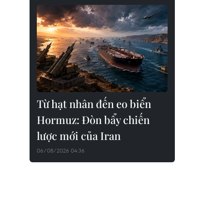
Từ hạt nhân đến eo biển
Hormuz: Đòn bẩy chiến
lược mới của Iran
06/08/2026 04:36