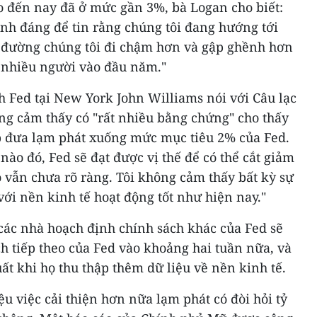
 đến nay đã ở mức gần 3%, bà Logan cho biết:
ính đáng để tin rằng chúng tôi đang hướng tới
 đường chúng tôi đi chậm hơn và gập ghềnh hơn
a nhiều người vào đầu năm."
h Fed tại New York John Williams nói với Câu lạc
ng cảm thấy có "rất nhiều bằng chứng" cho thấy
úp đưa lạm phát xuống mức mục tiêu 2% của Fed.
nào đó, Fed sẽ đạt được vị thế để có thể cắt giảm
ó vẫn chưa rõ ràng. Tôi không cảm thấy bất kỳ sự
với nền kinh tế hoạt động tốt như hiện nay."
các nhà hoạch định chính sách khác của Fed sẽ
h tiếp theo của Fed vào khoảng hai tuần nữa, và
ất khi họ thu thập thêm dữ liệu về nền kinh tế.
ệu việc cải thiện hơn nữa lạm phát có đòi hỏi tỷ