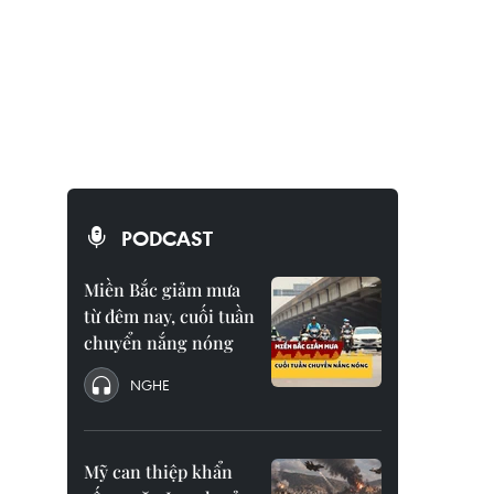
PODCAST
Miền Bắc giảm mưa
từ đêm nay, cuối tuần
chuyển nắng nóng
NGHE
Mỹ can thiệp khẩn