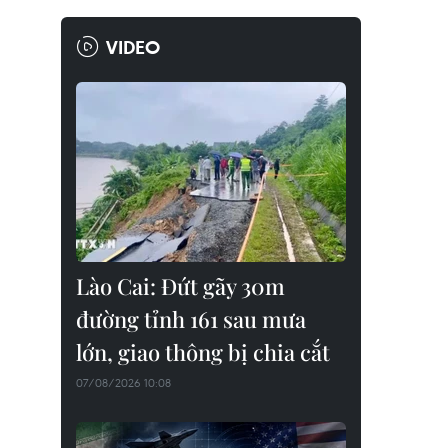
VIDEO
Lào Cai: Đứt gãy 30m
đường tỉnh 161 sau mưa
lớn, giao thông bị chia cắt
07/08/2026 10:08