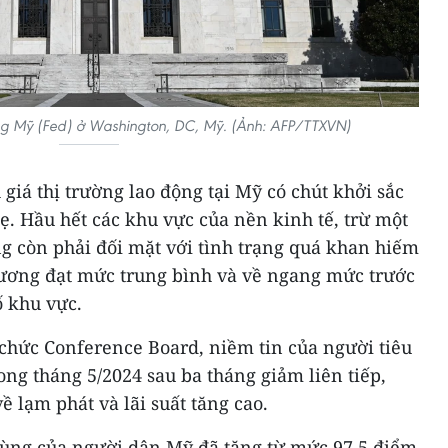
ang Mỹ (Fed) ở Washington, DC, Mỹ. (Ảnh: AFP/TTXVN)
iá thị trường lao động tại Mỹ có chút khởi sắc
ẹ. Hầu hết các khu vực của nền kinh tế, trừ một
g còn phải đối mặt với tình trạng quá khan hiếm
 lương đạt mức trung bình và về ngang mức trước
ố khu vực.
 chức Conference Board, niềm tin của người tiêu
ong tháng 5/2024 sau ba tháng giảm liên tiếp,
ề lạm phát và lãi suất tăng cao.
 dùng của người dân Mỹ đã tăng từ mức 97,5 điểm