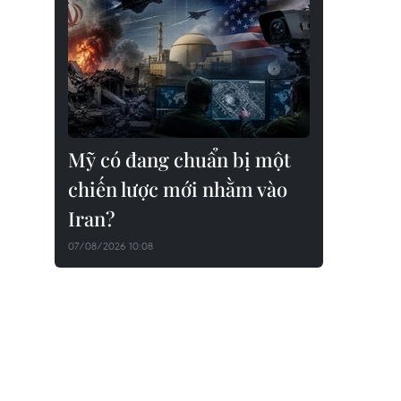
Mỹ có đang chuẩn bị một
chiến lược mới nhằm vào
Iran?
07/08/2026 10:08