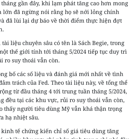
 tháng gần đây, khi lạm phát tăng cao hơn mong
n lớn đã ngừng nói rằng họ sẽ nới lỏng chính
à đã lùi lại dự báo về thời điểm thực hiện đợt
n.
 tài liệu chuyên sâu có tên là Sách Begie, trong
ột thế giới tính tới tháng 5/2024 tiếp tục duy trì
i ro suy thoái vẫn còn.
g bố các số liệu và đánh giá mới nhất về tình
đảm trách của Fed. Theo tài liệu này, về tổng thể
rộng từ đầu tháng 4 tới trung tuần tháng 5/2024,
 đều tại các khu vực, rủi ro suy thoái vẫn còn,
ho thấy người tiêu dùng Mỹ vẫn khá thận trọng
a hạ nhiệt sâu.
kinh tế chứng kiến chỉ số giá tiêu dùng tăng