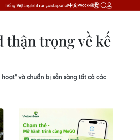
Tiếng Việt
English
Français
Español
中文
Русский
d thận trọng về kế
 hoạt" và chuẩn bị sẵn sàng tất cả các