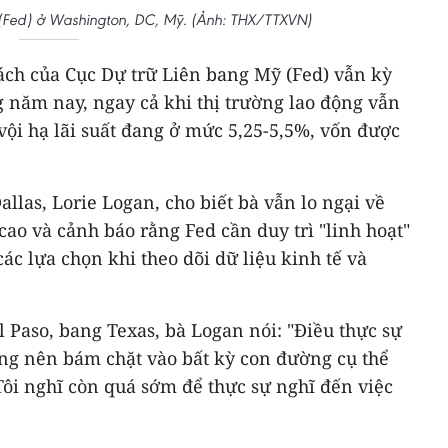
 (Fed) ở Washington, DC, Mỹ. (Ảnh: THX/TTXVN)
ách của Cục Dự trữ Liên bang Mỹ (Fed) vẫn kỳ
 năm nay, ngay cả khi thị trường lao động vẫn
ội hạ lãi suất đang ở mức 5,25-5,5%, vốn được
allas, Lorie Logan, cho biết bà vẫn lo ngại về
cao và cảnh báo rằng Fed cần duy trì "linh hoạt"
các lựa chọn khi theo dõi dữ liệu kinh tế và
l Paso, bang Texas, bà Logan nói: "Điều thực sự
ông nên bám chặt vào bất kỳ con đường cụ thể
 Tôi nghĩ còn quá sớm để thực sự nghĩ đến việc