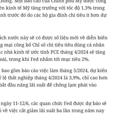
 không. Một báo cáo của Chính phủ Mỹ được công
ền kinh tế Mỹ tăng trưởng với tốc độ 1,3% trong
nh trước đó do các hộ gia đình chi tiêu ít hơn dự
ch nước này sẽ có được số liệu mới về diễn biến
g mại công bố Chỉ số chi tiêu tiêu dùng cá nhân
c nhà kinh tế ước tính PCE tháng 4/2024 sẽ tăng
oái, trong khi Fed nhắm tới mục tiêu 2%.
 bao gồm báo cáo việc làm tháng 5/2024, dự kiến
ỷ lệ thất nghiệp tháng 4/2024 là 3,9%, chỉ cao hơn
 bắt đầu nâng lãi suất để chống lạm phát vào
 ngày 11-12/6, các quan chức Fed được dự báo sẽ
ó về việc cắt giảm lãi suất ba lần trong năm nay