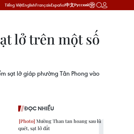
Tiếng Việt
English
Français
Español
中文
Русский
ạt lở trên một số
điểm sạt lở giáp phường Tân Phong vào
ĐỌC NHIỀU
Mường Than tan hoang sau lũ
quét, sạt lở đất