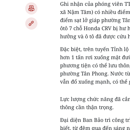
Ghi nhận của phóng viên TT
xã Nậm Tăm) có nhiều điểm s
điểm sạt lở giáp phường Tâ
ôtô 7 chỗ Honda CRV bị hư 
hưởng và ô tô đã được cứu h
Đặc biệt, trên tuyến Tỉnh lộ
hơn 1 tấn rơi xuống mặt đườ
phương tiện có thể lưu thô
phường Tân Phong. Nước từ t
vẫn đổ xuống mạnh, có thể g
Lực lượng chức năng đã cắm
thông cần thận trọng.
Đại diện Ban Bảo trì công t
biết, từ đêm qua đến sáng n