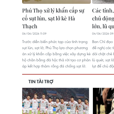
Phú Thọ xử lý khẩn cấp sự
Các tỉnh
cố sụt lún, sạt lở kè Hà
chủ động
Thạch
lớn, lũ qu
06/06/2026 11:09
04/06/2026 09
Trước diễn biến phức tạp của tình trạng
Ban Chỉ đạo 
sụt lún, sạt lở, Phú Thọ lựa chọn phương
đề nghị các t
án xử lý khẩn cấp bằng việc xây dựng kè
dõi chặt chẽ
hộ chân bằng đá hộc thả rời tạo cơ phản
lũ quét, sạt 
áp kết hợp thảm rồng đá chống sạt lở.
lụt để chủ đ