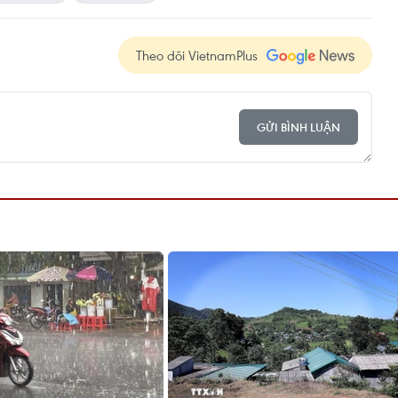
Theo dõi VietnamPlus
GỬI BÌNH LUẬN