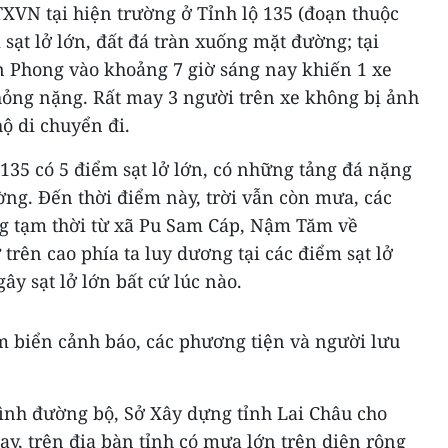
XVN tại hiện trường ở Tỉnh lộ 135 (đoạn thuộc
ạt lở lớn, đất đá tràn xuống mặt đường; tại
n Phong vào khoảng 7 giờ sáng nay khiến 1 xe
hỏng nặng. Rất may 3 người trên xe không bị ảnh
ộ di chuyển đi.
 135 có 5 điểm sạt lở lớn, có những tảng đá nặng
ng. Đến thời điểm này, trời vẫn còn mưa, các
ng tạm thời từ xã Pu Sam Cáp, Nậm Tăm về
rên cao phía ta luy dương tại các điểm sạt lở
ây sạt lở lớn bất cứ lúc nào.
 biển cảnh báo, các phương tiện và người lưu
rình đường bộ, Sở Xây dựng tỉnh Lai Châu cho
ay, trên địa bàn tỉnh có mưa lớn trên diện rộng