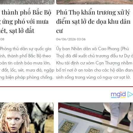
, thành phố Bắc Bộ
Phú Thọ khẩn trương xử lý
 ứng phó với mưa
điểm sạt lở đe dọa khu dân
ét, sạt lở đất
cư
:08
04/06/2026 03:06
Phòng thủ dân sự quốc gia
Ủy ban Nhân dân xã Cao Phong (Phú
ỉnh, thành phố Bắc Bộ theo
Thọ) đã đề xuất chủ trương đầu tư Dự 
 bản tin cảnh báo mưa lớn,
Khu tái định cư xóm Cạn Thượng nhằm
lở đất, lốc, sét, mưa đá, ngập
bố trí nơi ở an toàn cho các hộ dân đa
ộng biện pháp phòng chống.
sinh sống trong vùng có nguy cơ sạt lở.