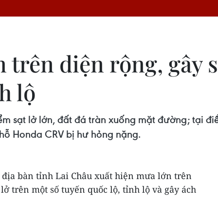
 trên diện rộng, gây s
h lộ
điểm sạt lở lớn, đất đá tràn xuống mặt đường; tại 
 chỗ Honda CRV bị hư hỏng nặng.
 địa bàn tỉnh Lai Châu xuất hiện mưa lớn trên
lở trên một số tuyến quốc lộ, tỉnh lộ và gây ách