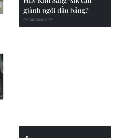
HLV Kim Sang-sik cần
giành ngôi đầu bảng?
06/08/2026 11:05