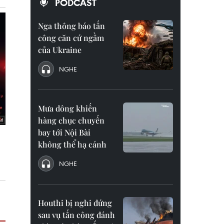
PODCAST
Nga thông báo tấn
công căn cứ ngầm
của Ukraine
NGHE
Mưa dông khiến
hàng chục chuyến
bay tới Nội Bài
không thể hạ cánh
NGHE
Houthi bị nghi đứng
sau vụ tấn công đánh