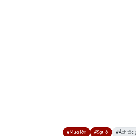
#Mưa lớn
#Sạt lở
#Ách tắc 