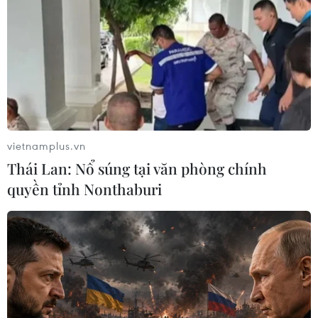
TIN LIÊN QUAN
vietnamplus.vn
Thái Lan: Nổ súng tại văn phòng chính
quyền tỉnh Nonthaburi
EU cân nhắc thảo luận từng năm về việc
viện trợ cho Ukraine