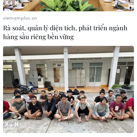
Xem thêm
vietnamplus.vn
Rà soát, quản lý diện tích, phát triển ngành
hàng sầu riêng bền vững
CƠ QUAN CHỦ QUẢN: THÔNG TẤN XÃ VIỆT NAM
Tổng Biên tập: TRẦN TIẾN DUẨN
Phó Tổng Biên tập: NGUYỄN THỊ TÁM, KHÚC THANH
THỦY
Sở hữu trí tuệ
Quy định sử dụng
RSS
Hỗ trợ
Ngôn ngữ
TTXVN