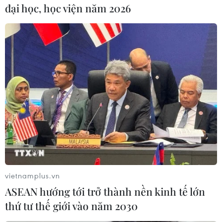
Các nhà lãnh đạo EU nhất
đại học, học viện năm 2026
trí gói viện trợ 50 tỷ euro
cho Ukraine
Chủ tịch EC nêu rõ lãnh đạo của
tất cả 27 nước thành viên EU đã
nhất trí về gói hỗ trợ 50 tỷ euro
cho Ukraine từ ngân sách của
khối nhằm đảm bảo nguồn tài trợ
ổn định, dài hạn cho Ukraine.
(TTXVN/Vietnam+)
vietnamplus.vn
ASEAN hướng tới trở thành nền kinh tế lớn
thứ tư thế giới vào năm 2030