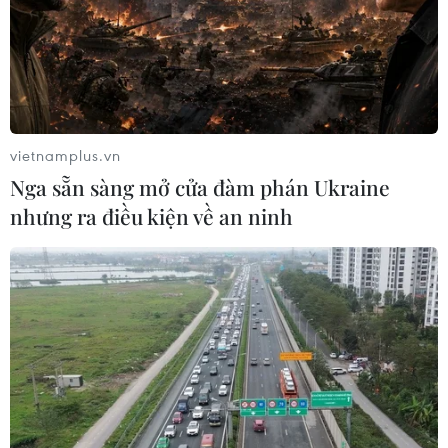
31/01/2024 23:04
Hungary mới đây cho biết Thủ tướng Orban có thể chấp
thuận việc viện trợ cho Ukraine nếu EU đảm bảo rằng
quyết định tiếp tục hỗ trợ tài chính cho Kiev được xem
xét hằng năm.
vietnamplus.vn
Nga sẵn sàng mở cửa đàm phán Ukraine
nhưng ra điều kiện về an ninh