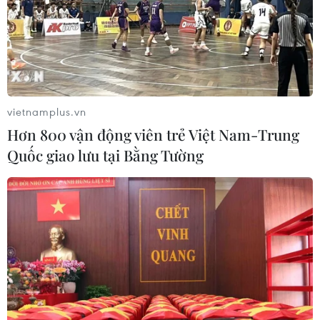
vietnamplus.vn
Hơn 800 vận động viên trẻ Việt Nam-Trung
TIN CÙNG CHUYÊN MỤC
Quốc giao lưu tại Bằng Tường
Nga sẵn sàng mở cửa đàm
phán Ukraine nhưng ra điều kiện về
an ninh
10/08/2026 16:12
Tấn công gây nhiều thương vong tại
Nga và Ukraine
10/08/2026 10:29