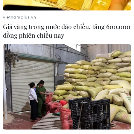
vietnamplus.vn
Giá vàng trong nước đảo chiều, tăng 600.000
đồng phiên chiều nay
Mỹ và Đức tìm cách thúc đẩy viện trợ cho
Ukraine
09/01/2024 07:45
Thủ tướng Đức Olaf Scholz ngày 8/1 kêu gọi các nước
thành viên Liên minh châu Âu (EU) tăng cường hơn nữa
nỗ lực viện trợ quân sự cho Kiev.