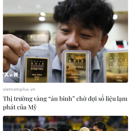
#Ukraine
#Đức
#Mỹ
#viện trợ quân sự
#Kiev
Đức
Mỹ
Ukraine
vietnamplus.vn
Thị trường vàng “án binh” chờ đợi số liệu lạm
Theo dõi VietnamPlus
phát của Mỹ