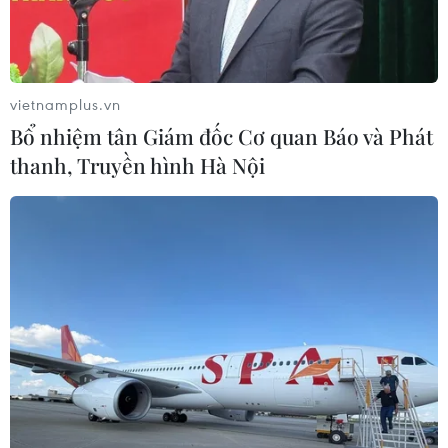
Ukraine.
vietnamplus.vn
Bổ nhiệm tân Giám đốc Cơ quan Báo và Phát
thanh, Truyền hình Hà Nội
Binh sỹ Mỹ vận chuyển vũ khí. (Ảnh: AFP/TTXVN)
Ngày 9/2, Thủ tướng Đức Olaf Scholz và Tổng
thống Mỹ Joe Biden đã hối thúc các nhà lập
pháp Mỹ phê duyệt gói viện trợ quân sự cho