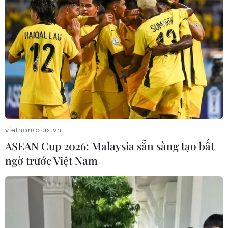
CĂNG THẲNG NGA-UKRAINE
Nga sẵn sàng mở cửa đàm phán
Ukraine nhưng ra điều kiện về an ninh
Tấn công gây nhiều thương vong tại Nga và
Ukraine
Liên hợp quốc kêu gọi chấm dứt tấn công dân
thường trong xung đột Nga-Ukraine
vietnamplus.vn
Nga thông báo tấn công căn cứ ngầm
của Ukraine
ASEAN Cup 2026: Malaysia sẵn sàng tạo bất
ngờ trước Việt Nam
NATO ưu tiên đẩy nhanh chuyển giao hệ thống
phòng không cho Ukraine