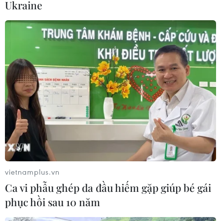
Ukraine
Tây Ninh: Tạo điều kiện hình thành
doanh nghiệp công nghệ chiến lược
06/08/2026 04:45
Chủ động nguồn điện phục vụ Hội
nghị cấp cao APEC 2027
06/08/2026 04:31
Từ mở rộng số lượng đến nâng cao
chất lượng doanh nghiệp tư nhân ở
vietnamplus.vn
Tây Ninh
Ca vi phẫu ghép da đầu hiếm gặp giúp bé gái
06/08/2026 04:23
phục hồi sau 10 năm