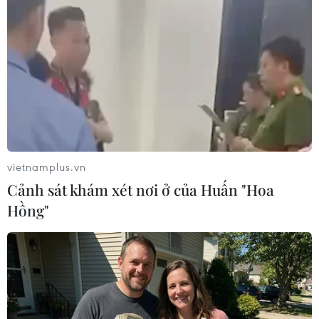
vietnamplus.vn
#Tập đoàn Điện lực
#EVN
#Thanh tra Chính phủ
Cảnh sát khám xét nơi ở của Huấn "Hoa
#Khiếu nại
#Tố cáo
Áo
Việt Nam
Hồng"
Theo dõi VietnamPlus