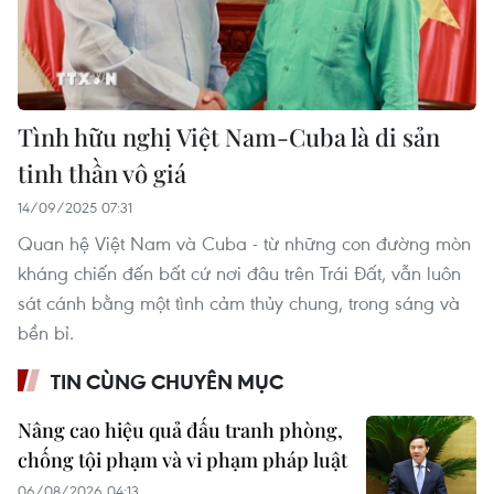
Tình hữu nghị Việt Nam-Cuba là di sản
tinh thần vô giá
14/09/2025 07:31
Quan hệ Việt Nam và Cuba - từ những con đường mòn
kháng chiến đến bất cứ nơi đâu trên Trái Đất, vẫn luôn
sát cánh bằng một tình cảm thủy chung, trong sáng và
bền bỉ.
TIN CÙNG CHUYÊN MỤC
Nâng cao hiệu quả đấu tranh phòng,
chống tội phạm và vi phạm pháp luật
06/08/2026 04:13