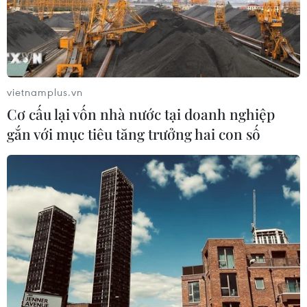
TIN LIÊN QUAN
vietnamplus.vn
Cơ cấu lại vốn nhà nước tại doanh nghiệp
gắn với mục tiêu tăng trưởng hai con số
Quỹ Tấm lòng Việt nhận được 10,5 tỷ đồng
ủng hộ tái thiết thôn Làng Nủ
15/09/2024 02:56