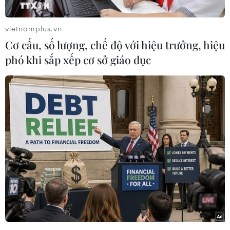
và chốt phương án chọn địa điểm để xây dựng
tái định cư thôn Làng Nủ mới cách thôn Làng
vietnamplus.vn
Nủ cũ bị lũ cuốn trôi khoảng 2km.
Cơ cấu, số lượng, chế độ với hiệu trưởng, hiệu
Đây là khu vực rộng rãi, có địa hình cao, an
phó khi sắp xếp cơ sở giáo dục
toàn, thuận lợi bố trí hạ tầng giao thông, điện
nước.
Sau đó chính quyền địa phương đã lấy ý kiến
biểu quyết của người dân thôn Làng Nủ còn
sống sót sau trận lũ và nhận được sự đồng
thuận 100%.