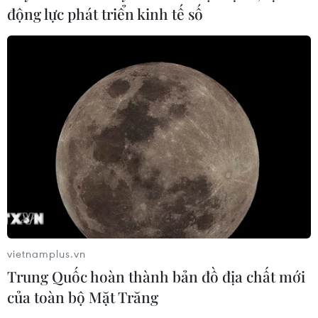
động lực phát triển kinh tế số
Xem thêm
CƠ QUAN CHỦ QUẢN: THÔNG TẤN XÃ VIỆT NAM
Tổng Biên tập: TRẦN TIẾN DUẨN
Phó Tổng Biên tập: NGUYỄN THỊ TÁM, KHÚC THANH
THỦY
vietnamplus.vn
Sở hữu trí tuệ
Quy định sử dụng
Trung Quốc hoàn thành bản đồ địa chất mới
RSS
Hỗ trợ
của toàn bộ Mặt Trăng
Ngôn ngữ
TTXVN