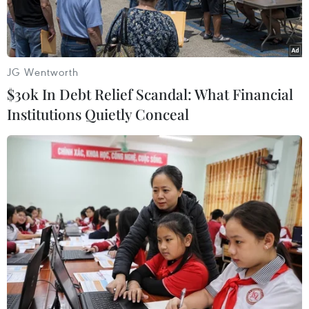
JG Wentworth
$30k In Debt Relief Scandal: What Financial
Institutions Quietly Conceal
Lãnh đạo tỉnh Lào Cai trao đổi, lấy ý kiến các chuyên gia. (Ảnh:
TTXVN phát)
Chiều 15/9, lãnh đạo tỉnh Lào Cai đã đi kiểm tra,
nghiên cứu cụ thể sau đó trao đổi cùng lãnh đạo
huyện Bảo Yên, các chuyên gia có kinh nghiệm