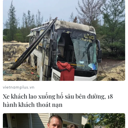
Lấy ý kiến biểu quyết của người dân thôn Làng Nủ về phương
án tái định cư. Ảnh: (TTXVN phát)
(TTXVN/Vietnam+)
vietnamplus.vn
Xe khách lao xuống hố sâu bên đường, 18
hành khách thoát nạn