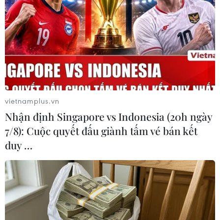
SEA Games 33: Đội tuyển Vật
Việt Nam khẳng định vị trí số một khu vực
Trên 500.000 USD hỗ trợ các hộ dân ở Lào Cai
xây nhà mới sau bão Yagi
Sau bão Yagi, chợ hải sản Quảng Ninh
“hồi sinh” kịp thời phục vụ Tết 2025
vietnamplus.vn
Sau bão Yagi, chợ hải sản Quảng Ninh
Nhận định Singapore vs Indonesia (20h ngày
“hồi sinh” kịp thời phục vụ Tết 2025
7/8): Cuộc quyết đấu giành tấm vé bán kết
Cao Bằng: Nụ cười đã trở lại với những người
duy …
dân xóm Lũng Lỳ
Thiên tai bão lũ