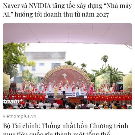
Naver và NVIDIA tăng tốc xây dựng “Nhà máy
AI,” hướng tới doanh thu từ năm 2027
Lào Cai: Có thêm 3 người dân thôn Làng
Nủ may mắn thoát chết
13/09/2024 10:22
Đến 16 giờ 15 ngày 13/9 có thêm 3 người dân thôn Làng
Nủ, xã Phúc Khánh, huyện Bảo Yên, may mắn thoát chết
trong lũ dữ do đi làm ăn xa; như vậy, hôm nay, Lào Cai
đón 11 người nghi mất tích trở về.
vietnamplus.vn
Bộ Tài chính: Thống nhất bốn Chương trình
mục tiêu quốc gia thành một tổng thể