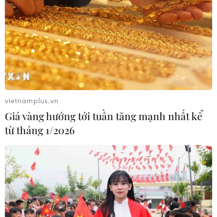
07/08/2026 11:24
Khắc phục "Thẻ vàng" IUU: Siết chặt
quản lý đội tàu
07/08/2026 10:49
vietnamplus.vn
Giá vàng hướng tới tuần tăng mạnh nhất kể
Đà Nẵng: Tìm thấy 3 bộ hài cốt liệt sỹ
từ tháng 1/2026
từ nguồn tin của người dân
07/08/2026 10:42
Ban đại diện cha mẹ học sinh không
được tự đặt các khoản thu, ép buộc