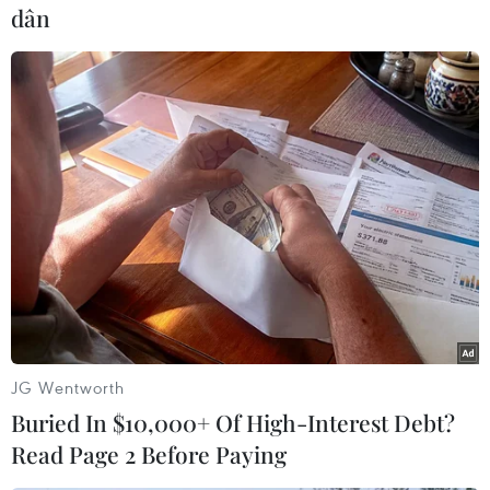
dân
tại Làng Nủ được xác
minh là còn sống
Đầu giờ chiều 15/9, Ban chỉ đạo
tìm kiếm cứu hộ tại Làng Nủ ghi
nhận thêm 18 người đã cho là mất
tích đã được xác minh là còn
sống.
Ngay ngày mai 16/9, chính quyền địa phương sẽ
triển khai máy móc vào đo đạc, quy hoạch,
thống kê đền bù giải phóng mặt bằng, thi công,
quyết tâm hoàn thành trước 31/12/2024./.
JG Wentworth
Buried In $10,000+ Of High-Interest Debt?
Read Page 2 Before Paying