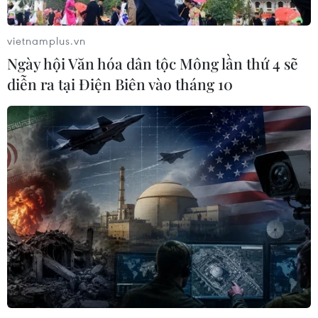
vietnamplus.vn
Ngày hội Văn hóa dân tộc Mông lần thứ 4 sẽ
diễn ra tại Điện Biên vào tháng 10
TIN CÙNG CHUYÊN MỤC
7 học sinh đội tuyển Việt Nam đoạt
huy chương tại Olympic AI quốc tế
07/08/2026 15:27
Áp thấp nhiệt đới trên vịnh Bắc Bộ sẽ
gây ảnh hưởng thế nào tới Việt Nam?
07/08/2026 14:38