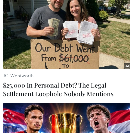
#Làng Nủ
Lào Cai
JG Wentworth
$25,000 In Personal Debt? The Legal
Settlement Loophole Nobody Mentions
Theo dõi VietnamPlus
CƠN BÃO SỐ 3 (SIÊU BÃO YAGI)