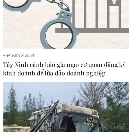
03/08/2026 13:04
Xem trực tiếp Indonesia-Việt Nam tại
ASEAN Cup 2026 trên kênh nào?
03/08/2026 09:21
vietnamplus.vn
Tây Ninh cảnh báo giả mạo cơ quan đăng ký
Đội tuyển Việt Nam đặt mục
kinh doanh để lừa đảo doanh nghiệp
tiêu 3 điểm, cảnh báo Indonesia
trước giờ G
03/08/2026 07:39
ASEAN Cup 2026: Indonesia tổn thất
lực lượng trước trận quyết đấu tuyển
Việt Nam