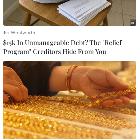
giới (Olympiad) 2024.
JG Wentworth
$15k In Unmanageable Debt? The "Relief
Program" Creditors Hide From You
Kỳ thủ Lê Quang Liêm. (Ảnh: Thanh Vân/TTXVN)
Kỳ thủ của Việt Nam, Lê Quang Liêm đã lọt vào
top 13 thế giới sau khi thi đấu ấn tượng ở giải