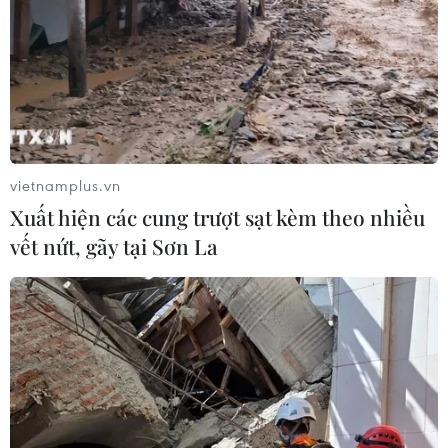
vietnamplus.vn
Xuất hiện các cung trượt sạt kèm theo nhiều
vết nứt, gãy tại Sơn La
TIN CÙNG CHUYÊN MỤC