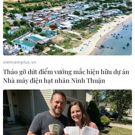
#Olympiad cờ vua 2024
#Lê Quang Liêm
#Kỳ thủ
Hungary
Theo dõi VietnamPlus
vietnamplus.vn
Tháo gỡ dứt điểm vướng mắc hiện hữu dự án
Nhà máy điện hạt nhân Ninh Thuận
TIN LIÊN QUAN