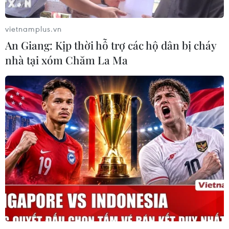
đã giành tấm Huy chương Vàng ở nội dung cờ nhanh
đầu tiên cho đội cờ vua Việt Nam.
vietnamplus.vn
An Giang: Kịp thời hỗ trợ các hộ dân bị cháy
nhà tại xóm Chăm La Ma
Kỳ thủ trẻ Đinh Nho Kiệt giành HCV tại
Giải vô địch Cờ vua trẻ châu Á