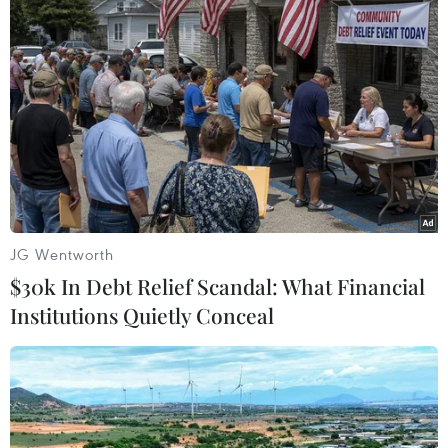
châu Á 2024, tổ chức ngày 9-
21/6, ở Kazakhstan.
(TTXVN/Vietnam+)
JG Wentworth
$30k In Debt Relief Scandal: What Financial
Institutions Quietly Conceal