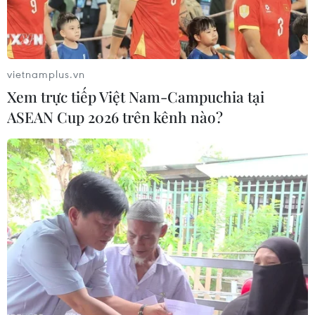
vietnamplus.vn
Xem trực tiếp Việt Nam-Campuchia tại
ASEAN Cup 2026 trên kênh nào?
Việt Nam giành Huy chương
Vàng Giải vô địch Cờ vua trẻ châu Á 2024
12/06/2024 10:07
Tại Giải vô địch Cờ vua trẻ châu Á 2024, tổ chức tại
thành phố Almaty (Kazakhstan), kỳ thủ trẻ Đinh Nho Kiệt