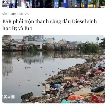
TIN LIÊN QUAN
vietnamplus.vn
BSR phối trộn thành công dầu Diesel sinh
học B5 và B10
Vòng loại 2 FIFA World Cup 2026: Cơ hội
không còn với Đội tuyển Việt Nam
26/03/2024 14:59
Nếu muốn đi tiếp, Đội tuyển Việt Nam buộc phải giành