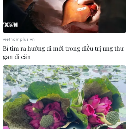
vietnamplus.vn
Bỉ tìm ra hướng đi mới trong điều trị ung thư
gan di căn