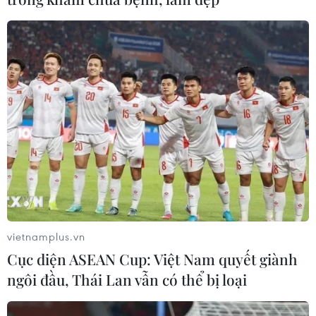
đầu bảng'
06/08/2026 07:25
Chủ tịch Liên đoàn Bóng đá thế giới
chịu sức ép chưa từng có
06/08/2026 04:12
Futsal Việt Nam bất bại sau trận hòa
khó tin trước chủ nhà Thái Lan
06/08/2026 02:38
vietnamplus.vn
Cục diện ASEAN Cup: Việt Nam quyết giành
ngôi đầu, Thái Lan vẫn có thể bị loại
Toàn cảnh ASEAN Cup: Thái
Lan "thắng như chẻ tre", thách thức