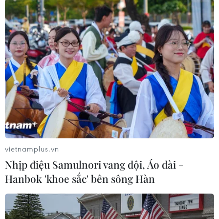
Tuy nhiên, sau đó, Đội tuyển Việt Nam đã để
thua đến 10 trong 11 trận gần nhất, trong đó có
7 thất bại liên tiếp, gồm 3 trận thua trước
Indonesia, đối thủ mà chúng ta luôn giành
chiến thắng trong những năm gần đây.
Chiến thắng duy nhất trong giai đoạn này là
trước Philippines (2-0) ở trận ra quân Vòng loại
thứ 2 World Cup 2026 khu vực châu Á.
Ngoài ra, ông U22 Việt Nam cũng để thua U22
Indonesia tại Bán kết SEA Games 32./.
vietnamplus.vn
Nhịp điệu Samulnori vang dội, Áo dài -
HLV Troussier từ chối nói
Hanbok 'khoe sắc' bên sông Hàn
về khả năng từ chức sau
trận thua thảm của Việt