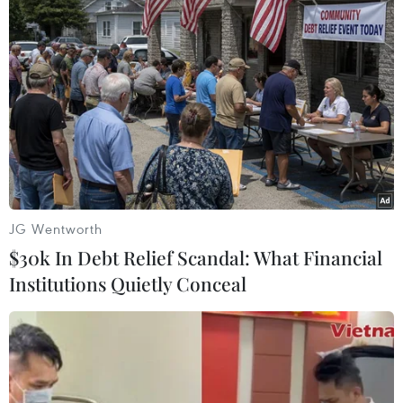
Nam
Tại buổi họp báo sau trận đấu, khi được hỏi về
khả năng từ chức, Huấn luyện viên Troussier đã từ
chối trả lời khi cho rằng đây là "câu hỏi thiếu tôn
trọng."
(Vietnam+)
JG Wentworth
$30k In Debt Relief Scandal: What Financial
Institutions Quietly Conceal