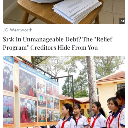
JG Wentworth
$15k In Unmanageable Debt? The "Relief
Program" Creditors Hide From You
VFF chấm dứt hợp đồng với HLV Philippe Troussier ngay sau
trận thua Indonesia.
Chỉ hai giờ sau trận thua Indonesia 0-3 ngay
trên sân Mỹ Đình tại Vòng loại thứ 2 World Cup
2026, Liên đoàn Bóng đá Việt Nam đã đạt được
thỏa thuận chấm dứt hợp đồng với Huấn luyện