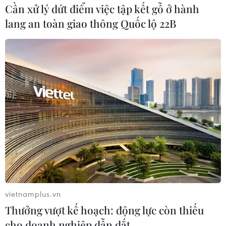
Đội tuyển Việt Nam thảm bại trước
Cần xử lý dứt điểm việc tập kết gỗ ở hành
Indonesia ngay tại Mỹ Đình
lang an toàn giao thông Quốc lộ 22B
26/03/2024 14:06
Đội tuyển Việt Nam không thể tạo nên bất ngờ mà còn
đón nhận thêm thảm bại 0-3 trước Đội tuyển Indonesia
ngay tại Mỹ Đình ở Vòng loại thứ 2 World Cup 2026 khu
vực châu Á.
vietnamplus.vn
Thưởng vượt kế hoạch: động lực còn thiếu
cho doanh nghiệp dẫn dắt