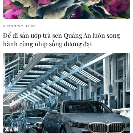
vietnamplus.vn
Để di sản ướp trà sen Quảng An luôn song
hành cùng nhịp sống đương đại