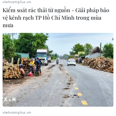
vietnamplus.vn
cả hai trận thắng còn lại, và hy vọng Indonesia sẽ để
Kiểm soát rác thải từ nguồn - Giải pháp bảo
thua hoặc chỉ giành được 1 điểm trong 2 trận đấu tới.
vệ kênh rạch TP Hồ Chí Minh trong mùa
Đây là điều rất khó có thể xảy ra.
mưa
vietnamplus.vn