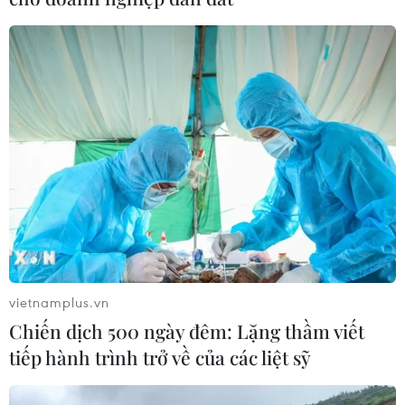
Cổ động viên "tiếp lửa" cho đội
tuyển Việt Nam gặp lại Indonesia
26/03/2024 10:56
Chiều 26/3, nhiều cổ động viên Việt Nam đến tiếp lửa
cho thầy trò huấn luyện viên Troussier trong trận đấu
gặp Indonesia trên sân vận động Mỹ Đình, tại vòng loại
thứ 2 World Cup 2026 - khu vực châu Á.
vietnamplus.vn
Chiến dịch 500 ngày đêm: Lặng thầm viết
tiếp hành trình trở về của các liệt sỹ