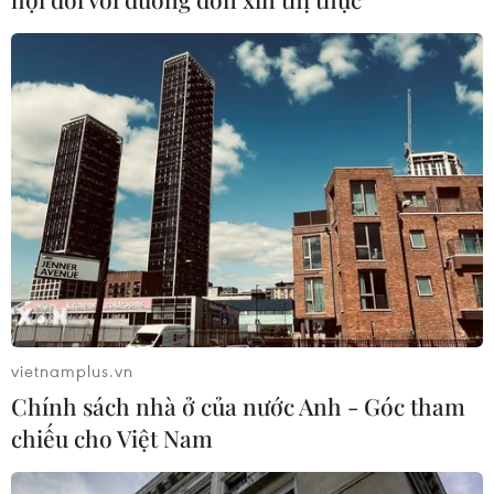
Xem thêm
CƠ QUAN CHỦ QUẢN: THÔNG TẤN XÃ VIỆT NAM
Tổng Biên tập: TRẦN TIẾN DUẨN
Phó Tổng Biên tập: NGUYỄN THỊ TÁM, KHÚC THANH
THỦY
vietnamplus.vn
Sở hữu trí tuệ
Quy định sử dụng
Chính sách nhà ở của nước Anh - Góc tham
RSS
Hỗ trợ
chiếu cho Việt Nam
Ngôn ngữ
TTXVN