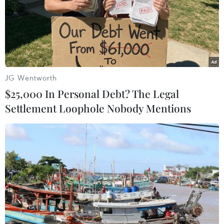
Nhận định Việt Nam vs Campuchia: Vì
sao thầy trò HLV Kim Sang-sik cần giành ngôi
đầu bảng?
Nhận định Việt Nam vs Campuchia: 'Phù thủy
Kim' sẽ xoay tua toan tính đường dài?
JG Wentworth
HLV Kim Sang-sik: 'Tuyển Việt Nam hướng tới
$25,000 In Personal Debt? The Legal
chiến thắng để giữ ngôi đầu bảng'
Settlement Loophole Nobody Mentions
Báo chí Đông Nam Á "dậy sóng" vì
tuyển Việt Nam, chỉ ra lý do Indonesia thua đau
Đội tuyển Quốc gia Việt Nam
Cục diện ASEAN Cup: Việt Nam quyết giành