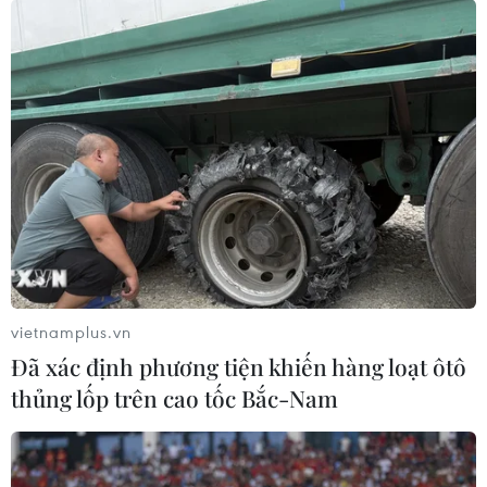
trang mạng hẹn hò
14/07/2015 07:54
Sau khi kết thân với các nạn nhân qua các trang mạng
hẹn hò và giới thiệu việc làm tại nhà, các đối tượng nhờ
họ chuyển hoặc nhận hộ hàng hóa mua bằng thẻ tín
dụng và thông tin ngân hàng đánh cắp.
vietnamplus.vn
Đã xác định phương tiện khiến hàng loạt ôtô
thủng lốp trên cao tốc Bắc-Nam