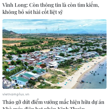
Vĩnh Long: Còn thông tin là còn tìm kiếm,
Hà Nội xét xử ổ nhóm 50 đối tượng tổ
chức sử dụng ma túy trong quán
không bỏ sót hài cốt liệt sỹ
karaoke
05/08/2026 09:38
Khởi tố người đàn ông xịt vòi cao áp
vào thợ tháo dỡ nhà sát vách
05/08/2026 09:23
Xem thêm
vietnamplus.vn
Tháo gỡ dứt điểm vướng mắc hiện hữu dự án
Nhà máy điện hạt nhân Ninh Thuận