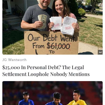
JG Wentworth
$25,000 In Personal Debt? The Legal
Settlement Loophole Nobody Mentions
#Canon EOS7D
#Samsung Galaxy SII
#Max Revlon
#Mua hàng trên mạng
#chuốt mi Bys
TP. Hà Nội