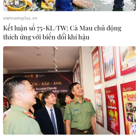
vietnamplus.vn
Kết luận số 75-KL/TW: Cà Mau chủ động
thích ứng với biến đổi khí hậu
TIN CÙNG CHUYÊN MỤC