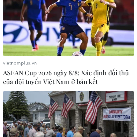
Theo dõi VietnamPlus
TIN LIÊN QUAN
vietnamplus.vn
ASEAN Cup 2026 ngày 8/8: Xác định đối thủ
của đội tuyển Việt Nam ở bán kết