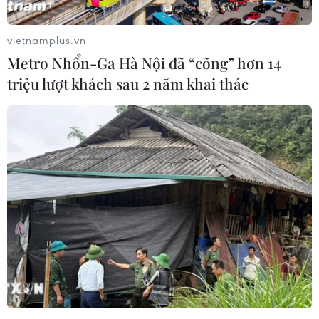
vietnamplus.vn
Metro Nhổn-Ga Hà Nội đã “cõng” hơn 14
triệu lượt khách sau 2 năm khai thác
TPBank ra mắt tài khoản EasyLink và
eBank phiên bản 6.0
23/06/2015 09:18
TPBank ra mắt sản phẩm tài khoản EasyLink và phiên
bản Ngân hàng số eBank 6.0 với nhiều tính năng được
tối ưu hóa, mang tới cho khách hàng trải nghiệm tiện
ích hơn.