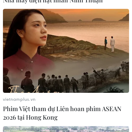
CƠ QUAN CHỦ QUẢN: THÔNG TẤN XÃ VIỆT NAM
Tổng Biên tập: TRẦN TIẾN DUẨN
Phó Tổng Biên tập: NGUYỄN THỊ TÁM, KHÚC THANH
THỦY
Sở hữu trí tuệ
Quy định sử dụng
RSS
Hỗ trợ
Ngôn ngữ
TTXVN
Dịch vụ tin
Quảng cáo
Liên hệ
vietnamplus.vn
Phim Việt tham dự Liên hoan phim ASEAN
2026 tại Hong Kong
Giấy phép số: 1374/GP-BTTTT do Bộ Thông tin và Truyền thông
cấp ngày 11/9/2008.