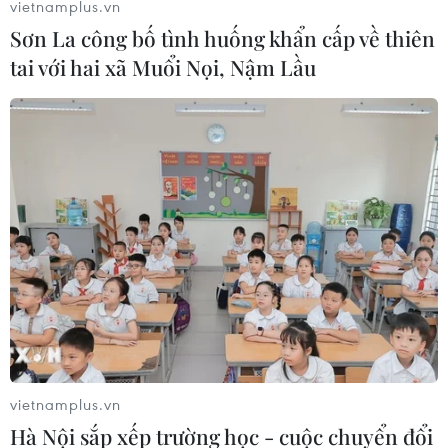
vietnamplus.vn
Sơn La công bố tình huống khẩn cấp về thiên
tai với hai xã Muổi Nọi, Nậm Lầu
Đặt mua vé tàu qua mạng có thể thanh
toán bằng thẻ ATM
vietnamplus.vn
01/07/2015 09:05
Hà Nội sắp xếp trường học - cuộc chuyển đổi
Nhằm tạo thuận lợi cho hành khách, Tổng công ty