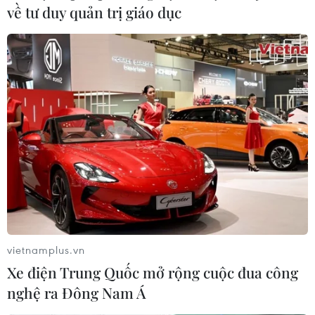
về tư duy quản trị giáo dục
Đường sắt Việt Nam triển khai thêm hình thức thanh
toán qua thẻ ATM khi mua vé tàu qua mạng.
vietnamplus.vn
Xe điện Trung Quốc mở rộng cuộc đua công
nghệ ra Đông Nam Á
Nguy cơ bị lừa đảo sau khi kết bạn trên các