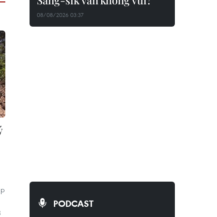
Sang-sik vẫn không vui?
08/08/2026 03:37
ý
ập
PODCAST
3