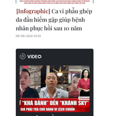
Ca vi phẫu ghép
da đầu hiếm gặp giúp bệnh
nhân phục hồi sau 10 năm
08/08/2026 03:52
VIDEO