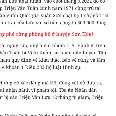
Văn Lưu khai nhận, vào cuối tháng 9/2022 do có
p Triệu Văn Tuấn (sinh năm 1971 cùng trú tại
ào Vườn Quốc gia Xuân Sơn chặt hạ 1 cây gỗ Trai
án trại của Lưu với số tiền công là 500.000 đồng.
ợng phá rừng phòng hộ ở huyện Sơn Hòa]
 loài nguy cấp, quý hiếm nhóm II A. Hành vi trên
 Văn Tuấn bị Viện Kiểm sát nhân dân huyện Tân
 phạm quy định về khai thác, bảo vệ rừng và lâm
 e khoản 1 Điều 232 Bộ luật Hình sự.
 chứng cứ xác đáng mà Hội đồng xét xử đưa ra,
hai nhận hành vi phạm tội. Tòa án Nhân dân
 bị cáo Triệu Văn Lưu 12 tháng tù giam, Triệu
ủa Vườn Quốc gia Xuân Sơn nên việc bảo vệ