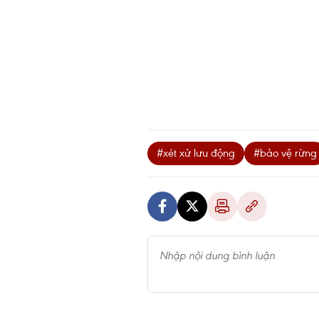
#xét xử lưu động
#bảo vệ rừng