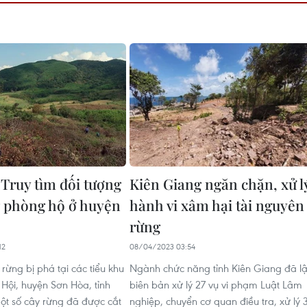
 Truy tìm đối tượng
Kiên Giang ngăn chặn, xử l
 phòng hộ ở huyện
hành vi xâm hại tài nguyên
rừng
12
08/04/2023 03:54
h rừng bị phá tại các tiểu khu
Ngành chức năng tỉnh Kiên Giang đã l
 Hội, huyện Sơn Hòa, tỉnh
biên bản xử lý 27 vụ vi phạm Luật Lâm
ột số cây rừng đã được cắt
nghiệp, chuyển cơ quan điều tra, xử lý 