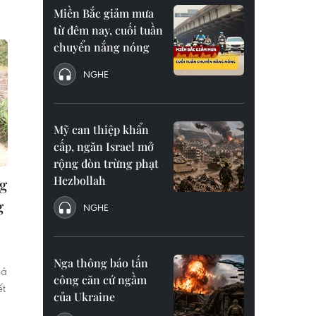
Miền Bắc giảm mưa
từ đêm nay, cuối tuần
chuyển nắng nóng
NGHE
Mỹ can thiệp khẩn
cấp, ngăn Israel mở
rộng đòn trừng phạt
Hezbollah
g
g
NGHE
Nga thông báo tấn
há
công căn cứ ngầm
ết
của Ukraine