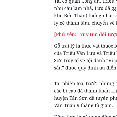
Tại cơ quan Công an, Triệu 
nhu cầu làm nhà, Lưu đã gặ
khu Bến Thân) thống nhất v
lý xẻ thành tấm, chuyển về l
[Phú Yên: Truy tìm đối tư
Gỗ trai lý là thực vật thuộc
của Triệu Văn Lưu và Triệu
Sơn truy tố về tội danh “Vi
sản” được quy định tại điểm
Tại phiên tòa, trước những
các bị cáo đã thành khẩn k
huyện Tân Sơn đã tuyên phạt
Văn Tuấn 9 tháng tù giam.
Đồng Sơn là xã vùng đệm c