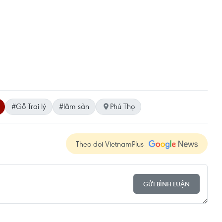
#Gỗ Trai lý
#lâm sản
Phú Thọ
Theo dõi VietnamPlus
GỬI BÌNH LUẬN