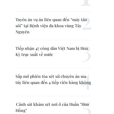
Tuyên án vụ án liên quan đến “máy tán
sỏi” tại Bệnh viện đa khoa vùng Tây
Nguyên
Tiếp nhận 47 công dân Việt Nam bị Hoa
Kỳ trục xuất về nước
Sắp mở phiên tòa xét xử chuyên án ma
túy liên quan đến 4 tiếp viên hàng không
Cảnh sát khám xét nơi ở của Huấn "Hoa
Hồng"