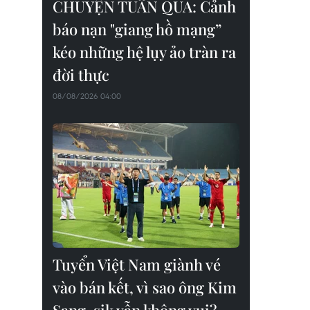
CHUYỆN TUẦN QUA: Cảnh
báo nạn "giang hồ mạng”
kéo những hệ lụy ảo tràn ra
đời thực
08/08/2026 04:00
Tuyển Việt Nam giành vé
vào bán kết, vì sao ông Kim