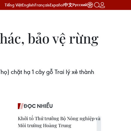
Tiếng Việt
English
Français
Español
中文
Русский
thác, bảo vệ rừng
ọ) chặt hạ 1 cây gỗ Trai lý xẻ thành
ĐỌC NHIỀU
Khởi tố Thứ trưởng Bộ Nông nghiệp và
Môi trường Hoàng Trung