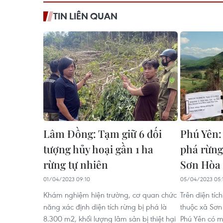
TIN LIÊN QUAN
Lâm Đồng: Tạm giữ 6 đối
Phú Yên:
tượng hủy hoại gần 1 ha
phá rừng
rừng tự nhiên
Sơn Hòa
01/04/2023 09:10
05/04/2023 05:
Khám nghiệm hiện trường, cơ quan chức
Trên diện tíc
năng xác định diện tích rừng bị phá là
thuộc xã Sơn
8.300 m2, khối lượng lâm sản bị thiệt hại
Phú Yên có m