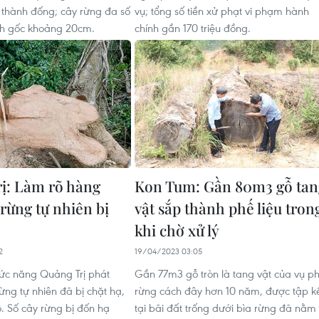
thành đống; cây rừng đa số
vụ; tổng số tiền xử phạt vi phạm hành
nh gốc khoảng 20cm.
chính gần 170 triệu đồng.
ị: Làm rõ hàng
Kon Tum: Gần 80m3 gỗ tan
 rừng tự nhiên bị
vật sắp thành phế liệu tron
khi chờ xử lý
2
19/04/2023 03:05
ức năng Quảng Trị phát
Gần 77m3 gỗ tròn là tang vật của vụ p
ừng tự nhiên đã bị chặt hạ,
rừng cách đây hơn 10 năm, được tập k
ỗ. Số cây rừng bị đốn hạ
tại bãi đất trống dưới bìa rừng đã nằm