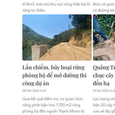
41,8m3; toàn bộ khu vực rừng thiệt hại là
khúc và gom 
rừng tự nhiên.
có đường kí
Lấn chiếm, hủy hoại rừng
Quảng Tr
phòng hộ để mở đường thi
chục cây
công dự án
đốn hạ
08/04/2023 14:15
13/04/2023 14:4
Qua kết quả kiểm tra, cơ quan chức
Lực lượng ch
năng phát hiện hơn 1.700 m2 rừng
hiện 20 cây r
phòng hộ đầu nguồn Thạch Nham bị
cưa xẻ lấy g