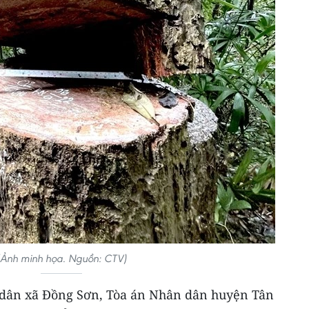
(Ảnh minh họa. Nguồn: CTV)
 dân xã Đồng Sơn, Tòa án Nhân dân huyện Tân