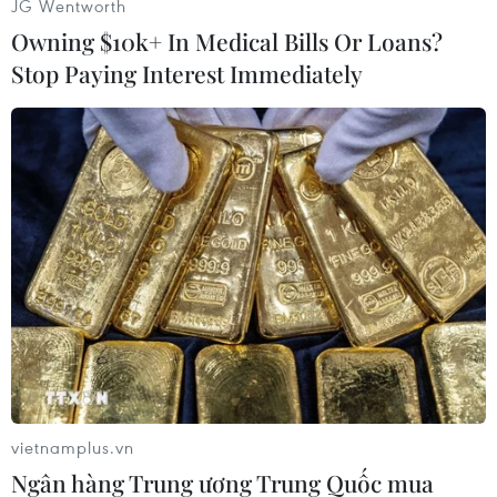
JG Wentworth
Bộ Nội vụ Trung Quốc ngày 28/4 cho biết đợt
Owning $10k+ In Medical Bills Or Loans?
hạn hán
nghiêm trọng kéo dài trongbốn tháng
Stop Paying Interest Immediately
đầu năm nay ở khu vực dọc sông Dương Tử
(Yangtze), miền Nam nước này,đã làm ít nhất 34
triệu người thiếu nước sinh hoạt và gây thiệt hại
nặng nề đếngia súc và cây trồng.
Theo bộ trên, lượng mưa từ tháng Một đến
tháng Tư năm nay ở lưu vực sông DươngTử, con
sông dài và có giá trị kinh tế lớn nhất của Trung
Quốc, thấp hơn tới 60%so với lượng mưa trung
bình của vùng này trong vòng 50 năm qua.
Tính đến nay, đợt hạn hán đã gây thiệt hại cho
vietnamplus.vn
nền kinh tế nước này khoảng 2,29tỷ USD.
Ngân hàng Trung ương Trung Quốc mua