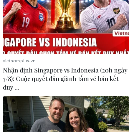
Cảnh báo lũ trên lưu vực sông Thao
tại trạm Yên Bái
07/08/2026 11:51
Gỡ khó khăn triển khai dự án trọng
điểm quốc gia hồ Ka Pét
vietnamplus.vn
07/08/2026 11:24
Nhận định Singapore vs Indonesia (20h ngày
7/8): Cuộc quyết đấu giành tấm vé bán kết
duy …
Indonesia nỗ lực khống chế cháy
rừng tại Vườn Quốc gia Núi Bromo
07/08/2026 10:56
Thụy Sĩ khó đạt mục tiêu giảm phát