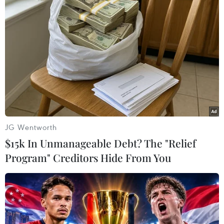
TIN CÙNG CHUYÊN MỤC
Áp thấp nhiệt đới trên vịnh Bắc Bộ sẽ
gây ảnh hưởng thế nào tới Việt Nam?
07/08/2026 14:38
JG Wentworth
$15k In Unmanageable Debt? The "Relief
Program" Creditors Hide From You
Nứt núi, Thanh Hóa sơ tán khẩn cấp
nhiều hộ dân
07/08/2026 13:17