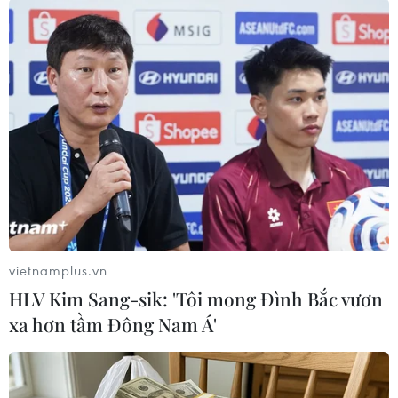
#Lũ lụt
#Hạt hán
#Bão Songda
#Lở đất
vietnamplus.vn
#Cứu hộ
Áo
Philippines
HLV Kim Sang-sik: 'Tôi mong Đình Bắc vươn
xa hơn tầm Đông Nam Á'
Theo dõi VietnamPlus