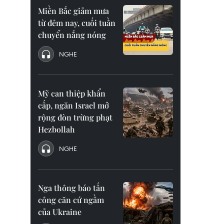
Miền Bắc giảm mưa
từ đêm nay, cuối tuần
chuyển nắng nóng
NGHE
Mỹ can thiệp khẩn
cấp, ngăn Israel mở
rộng đòn trừng phạt
Hezbollah
NGHE
Nga thông báo tấn
công căn cứ ngầm
của Ukraine