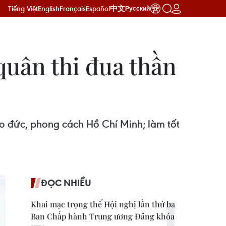
Tiếng Việt
English
Français
Español
中文
Русский
quân thi đua thần
ạo đức, phong cách Hồ Chí Minh; làm tốt
ĐỌC NHIỀU
Khai mạc trọng thể Hội nghị lần thứ ba
Ban Chấp hành Trung ương Đảng khóa