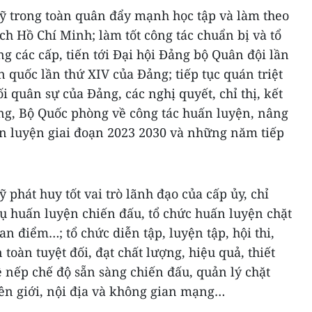
sỹ trong toàn quân đẩy mạnh học tập và làm theo
ch Hồ Chí Minh; làm tốt công tác chuẩn bị và tổ
g các cấp, tiến tới Đại hội Đảng bộ Quân đội lần
àn quốc lần thứ XIV của Đảng; tiếp tục quán triệt
i quân sự của Đảng, các nghị quyết, chỉ thị, kết
g, Bộ Quốc phòng về công tác huấn luyện, nâng
ấn luyện giai đoạn 2023 2030 và những năm tiếp
ỹ phát huy tốt vai trò lãnh đạo của cấp ủy, chỉ
ụ huấn luyện chiến đấu, tổ chức huấn luyện chặt
 điểm…; tổ chức diễn tập, luyện tập, hội thi,
 toàn tuyệt đối, đạt chất lượng, hiệu quả, thiết
nề nếp chế độ sẵn sàng chiến đấu, quản lý chặt
iên giới, nội địa và không gian mạng…