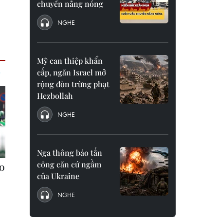
chuyển nắng nóng
NGHE
Mỹ can thiệp khẩn
cấp, ngăn Israel mở
rộng đòn trừng phạt
Hezbollah
NGHE
Nga thông báo tấn
công căn cứ ngầm
của Ukraine
NGHE