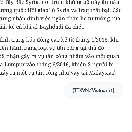
ực Tây Bắc Syria, nơi trùm khủng bố này ẩn náu
ơng quốc Hồi giáo" ở Syria và Iraq thất bại. Các
từng nhận định việc ngăn chặn hệ tư tưởng của
dài, kể cả khi al-Baghdadi đã chết.
tình trạng báo động cao kể từ tháng 1/2016, khi
 tiến hành hàng loạt vụ tấn công tại thủ đô
g đã nhận gây ra vụ tấn công nhằm vào một quán
la Lumpur vào tháng 6/2016, khiến 8 người bị
xảy ra một vụ tấn công như vậy tại Malaysia./.
(TTXVN/Vietnam+)