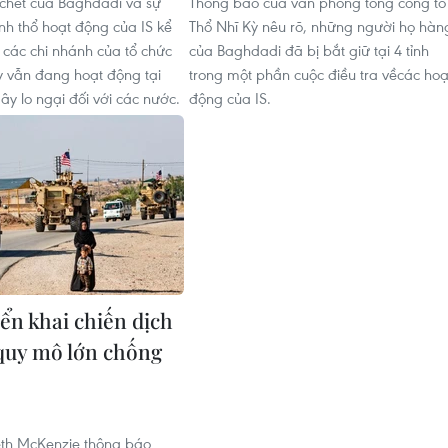
 chết của Baghdadi và sự
Thông báo của văn phòng tổng công tố
nh thổ hoạt động của IS kể
Thổ Nhĩ Kỳ nêu rõ, những người họ hàn
 các chi nhánh của tổ chức
của Baghdadi đã bị bắt giữ tại 4 tỉnh
 vẫn đang hoạt động tại
trong một phần cuộc điều tra vềcác hoạ
ây lo ngại đối với các nước.
động của IS.
iển khai chiến dịch
quy mô lớn chống
th McKenzie thông báo