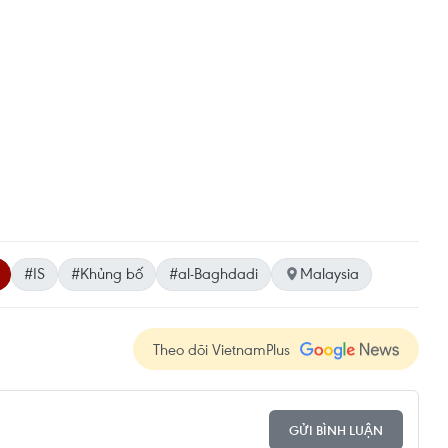
#IS
#Khủng bố
#al-Baghdadi
Malaysia
Theo dõi VietnamPlus
GỬI BÌNH LUẬN