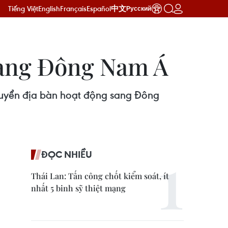
Tiếng Việt
English
Français
Español
中文
Русский
 sang Đông Nam Á
huyển địa bàn hoạt động sang Đông
ĐỌC NHIỀU
Thái Lan: Tấn công chốt kiểm soát, ít
nhất 5 binh sỹ thiệt mạng