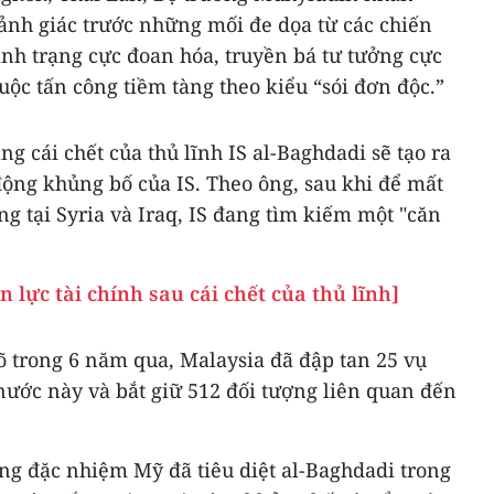
ảnh giác trước những mối đe dọa từ các chiến
tình trạng cực đoan hóa, truyền bá tư tưởng cực
ộc tấn công tiềm tàng theo kiểu “sói đơn độc.”
ng cái chết của thủ lĩnh IS al-Baghdadi sẽ tạo ra
động khủng bố của IS. Theo ông, sau khi để mất
g tại Syria và Iraq, IS đang tìm kiếm một "căn
 lực tài chính sau cái chết của thủ lĩnh]
 trong 6 năm qua, Malaysia đã đập tan 25 vụ
nước này và bắt giữ 512 đối tượng liên quan đến
ng đặc nhiệm Mỹ đã tiêu diệt al-Baghdadi trong