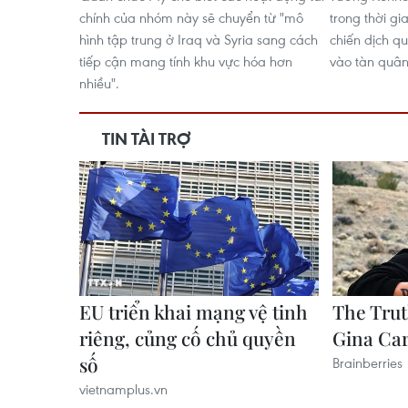
chính của nhóm này sẽ chuyển từ "mô
trong thời gia
hình tập trung ở Iraq và Syria sang cách
chiến dịch q
tiếp cận mang tính khu vực hóa hơn
vào tàn quân 
nhiều".