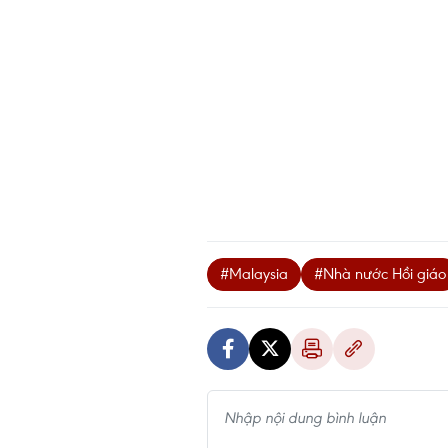
#Malaysia
#Nhà nước Hồi giáo