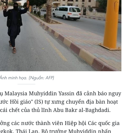
Ảnh minh họa. (Nguồn: AFP)
vụ Malaysia Muhyiddin Yassin đã cảnh báo nguy
ớc Hồi giáo" (IS) tự xưng chuyển địa bàn hoạt
ái chết của thủ lĩnh Abu Bakr al-Baghdadi.
rưởng các nước thành viên Hiệp hội Các quốc gia
kok, Thái Lan, Bộ trưởng Muhyiddin nhấn