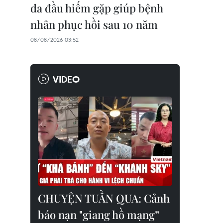
da đầu hiếm gặp giúp bệnh
nhân phục hồi sau 10 năm
08/08/2026 03:52
VIDEO
CHUYỆN TUẦN QUA: Cảnh
báo nạn "giang hồ mạng”