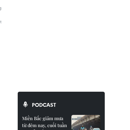
g
t
PODCAST
Miền Bắc giảm mưa
từ đêm nay, cuối tuần