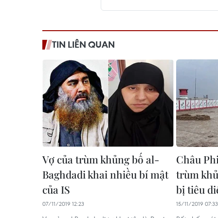
TIN LIÊN QUAN
Vợ của trùm khủng bố al-
Châu Phi 
Baghdadi khai nhiều bí mật
trùm khủ
của IS
bị tiêu di
07/11/2019 12:23
15/11/2019 07:33