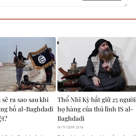
sẽ ra sao sau khi
Thổ Nhĩ Kỳ bắt giữ 25 người
ng bố al-Baghdadi
họ hàng của thủ lĩnh IS al-
ệt?
Baghdadi
16/11/2019 23:16