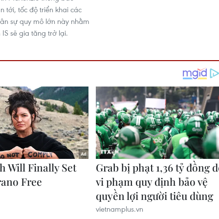
n tới, tốc độ triển khai các
uân sự quy mô lớn này nhằm
IS sẽ gia tăng trở lại.