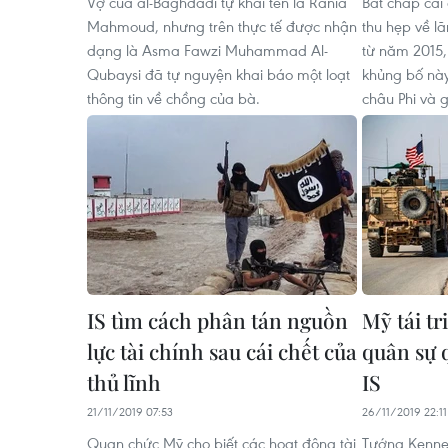
Vợ của al-Baghdadi tự khai tên là Rania
Bất chấp cái
Mahmoud, nhưng trên thực tế được nhận
thu hẹp về lã
dạng là Asma Fawzi Muhammad Al-
từ năm 2015,
Qubaysi đã tự nguyện khai báo một loạt
khủng bố này
thông tin về chồng của bà.
châu Phi và g
IS tìm cách phân tán nguồn
Mỹ tái tr
lực tài chính sau cái chết của
quân sự 
thủ lĩnh
IS
21/11/2019 07:53
26/11/2019 22:11
Quan chức Mỹ cho biết các hoạt động tài
Tướng Kenne