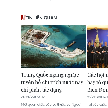
TIN LIÊN QUAN
Trung Quốc ngang ngược
Các hội
tuyên bố chỉ trích nước này
bày tỏ qu
chỉ phản tác dụng
Biển Đô
06/05/2016 06:50
07/05/2016 12:5
Một quan chức cấp vụ thuộc Bộ Ngoại
Tại các cuộc