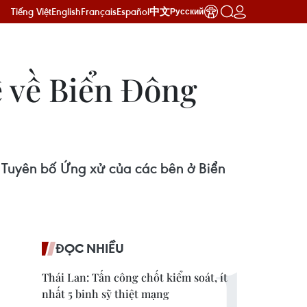
Tiếng Việt
English
Français
Español
中文
Русский
ề về Biển Đông
a Tuyên bố Ứng xử của các bên ở Biển
ĐỌC NHIỀU
Thái Lan: Tấn công chốt kiểm soát, ít
nhất 5 binh sỹ thiệt mạng