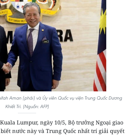
nifah Aman (phải) và Ủy viên Quốc vụ viện Trung Quốc Dương
Khiết Trì. (Nguồn: AFP)
Kuala Lumpur, ngày 10/5, Bộ trưởng Ngoại giao
iết nước này và Trung Quốc nhất trí giải quyết