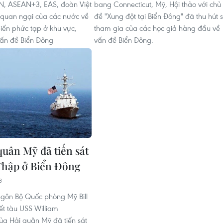
, ASEAN+3, EAS, đoàn Việt
bang Connecticut, Mỹ, Hội thảo với chủ
quan ngại của các nước về
đề "Xung đột tại Biển Đông" đã thu hút 
iến phức tạp ở khu vực,
tham gia của các học giả hàng đầu về
vấn đề Biển Đông
vấn đề Biển Đông.
quân Mỹ đã tiến sát
hập ở Biển Đông
3
gôn Bộ Quốc phòng Mỹ Bill
ết tàu USS William
ủa Hải quân Mỹ đã tiến sát