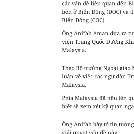
các vấn đề liên quan đến B
bên ở Biển Đông (DOC) và t
Biển Đông (COC).
Ông Anifah Aman đưa ra tuy
viện Trung Quốc Dương Khiế
Malaysia.
Theo Bộ trưởng Ngoại giao M
luận về việc các ngư dân 
Malaysia.
Phía Malaysia đã nêu lên q
biết sẽ xem xét kỹ quan ngạ
Ông Anifah bày tỏ tin tưởn
giải quyết vấn đề này.