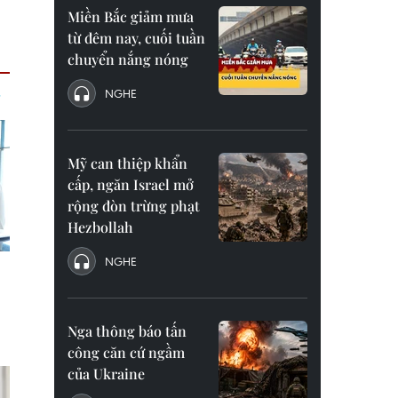
Miền Bắc giảm mưa
từ đêm nay, cuối tuần
chuyển nắng nóng
NGHE
Mỹ can thiệp khẩn
cấp, ngăn Israel mở
rộng đòn trừng phạt
Hezbollah
NGHE
Nga thông báo tấn
công căn cứ ngầm
của Ukraine