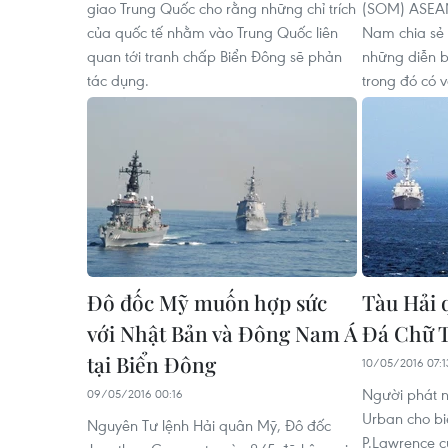
giao Trung Quốc cho rằng những chỉ trích
(SOM) ASEAN
của quốc tế nhằm vào Trung Quốc liên
Nam chia sẻ 
quan tới tranh chấp Biển Đông sẽ phản
những diễn b
tác dụng.
trong đó có 
Đô đốc Mỹ muốn hợp sức
Tàu Hải 
với Nhật Bản và Đông Nam Á
Đá Chữ T
tại Biển Đông
10/05/2016 07:1
Người phát n
09/05/2016 00:16
Urban cho bi
Nguyên Tư lệnh Hải quân Mỹ, Đô đốc
P.Lawrence c