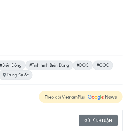
#Biển Đông
#Tình hình Biển Đông
#DOC
#COC
Trung Quốc
Theo dõi VietnamPlus
GỬI BÌNH LUẬN