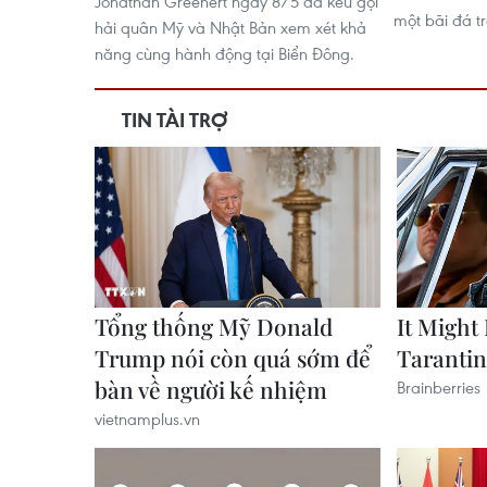
Jonathan Greenert ngày 8/5 đã kêu gọi
một bãi đá t
hải quân Mỹ và Nhật Bản xem xét khả
năng cùng hành động tại Biển Đông.