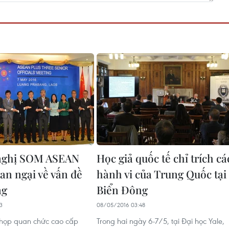
 nghị SOM ASEAN
Học giả quốc tế chỉ trích cá
an ngại về vấn đề
hành vi của Trung Quốc tại
ng
Biển Đông
3
08/05/2016 03:48
 họp quan chức cao cấp
Trong hai ngày 6-7/5, tại Đại học Yale,