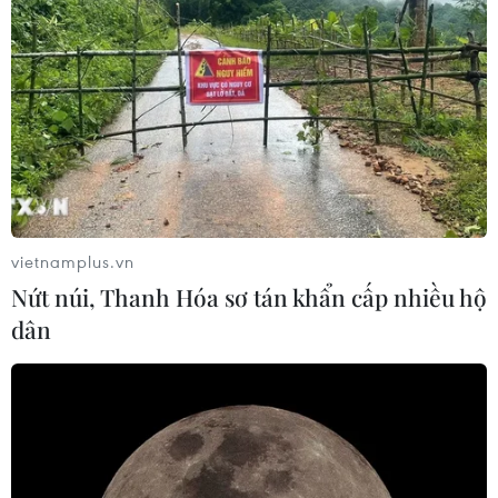
CƠ QUAN CHỦ QUẢN: THÔNG TẤN XÃ VIỆT NAM
Tổng Biên tập: TRẦN TIẾN DUẨN
Phó Tổng Biên tập: NGUYỄN THỊ TÁM, KHÚC THANH
THỦY
Sở hữu trí tuệ
Quy định sử dụng
RSS
Hỗ trợ
vietnamplus.vn
Ngôn ngữ
TTXVN
Nứt núi, Thanh Hóa sơ tán khẩn cấp nhiều hộ
Dịch vụ tin
Quảng cáo
dân
Liên hệ
Giấy phép số: 1374/GP-BTTTT do Bộ Thông tin và Truyền thông
cấp ngày 11/9/2008.