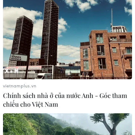
OpenAI ra mắt các công cụ Codex
mới dành cho công việc văn phòng
02/06/2026 23:43
Nvidia ra mắt chip dành cho laptop
chạy Windows trong kỷ nguyên AI
01/06/2026 12:06
vietnamplus.vn
Xem thêm
Chính sách nhà ở của nước Anh - Góc tham
chiếu cho Việt Nam