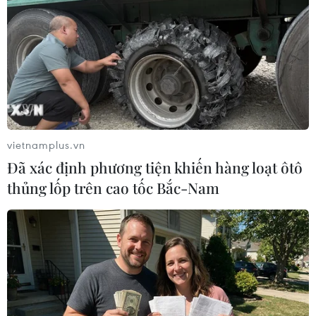
Adobe bổ sung tính năng mới hỗ trợ
AI cho camera
20/07/2026 22:57
Samsung ra mắt Galaxy Z Fold 8 và
kính AI, tăng tốc cuộc đua thiết bị
vietnamplus.vn
thông minh
Đã xác định phương tiện khiến hàng loạt ôtô
19/07/2026 22:50
thủng lốp trên cao tốc Bắc-Nam
Samsung sắp ra mắt điện thoại gập
Ultra và kính thông minh tích hợp AI
19/07/2026 07:26