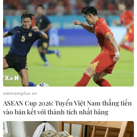
TIN CÙNG CHUYÊN MỤC
ChatGPT cung cấp tính năng chat
không giới hạn cho người dùng miễn
phí
06/08/2026 23:32
Meta tung công cụ AI lập trình tự
động cho nhà phát triển
06/08/2026 06:40
vietnamplus.vn
ASEAN Cup 2026: Tuyển Việt Nam thẳng tiến
Điện thoại gập Galaxy Z8 của
vào bán kết với thành tích nhất bảng
Samsung lập kỷ lục về lượng đặt
trước ở Hàn Quốc ​
04/08/2026 23:22