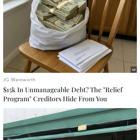
Alibaba ra mắt mô hình ngôn ngữ lớn
mới Qwen3.8-Max
03/08/2026 12:32
Samsung ra mắt dòng điện thoại
Galaxy Z mới, tăng tốc chiến lược AI
23/07/2026 06:46
JG Wentworth
$15k In Unmanageable Debt? The "Relief
Program" Creditors Hide From You
Mỹ phát triển siêu vũ khí
laser năng lượng cao chống UAV
21/07/2026 15:48