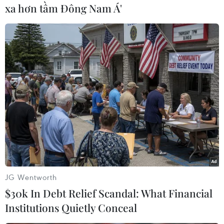
xa hơn tầm Đông Nam Á'
#Viễn thông
#Android
#Máy tính bảng
#Điện thoại
Trung Quốc
Việt Nam
Theo dõi VietnamPlus
JG Wentworth
$30k In Debt Relief Scandal: What Financial
Institutions Quietly Conceal