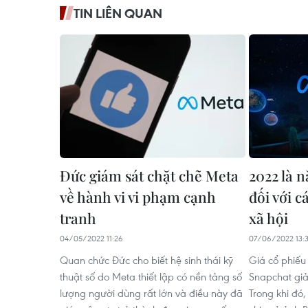
TIN LIÊN QUAN
Đức giám sát chặt chẽ Meta
2022 là 
về hành vi vi phạm cạnh
đối với 
tranh
xã hội
04/05/2022 11:26
07/06/2022 13:
Quan chức Đức cho biết hệ sinh thái kỹ
Giá cổ phiếu
thuật số do Meta thiết lập có nền tảng số
Snapchat gi
lượng người dùng rất lớn và điều này đã
Trong khi đó