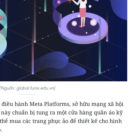
(Nguồn: global.funix.edu.vn)
điều hành Meta Platforms, sở hữu mạng xã hội
n này chuẩn bị tung ra một cửa hàng quần áo kỹ
 thể mua các trang phục ảo để thiết kế cho hình
.