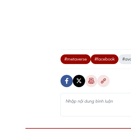
#metaverse
#facebook
#ava