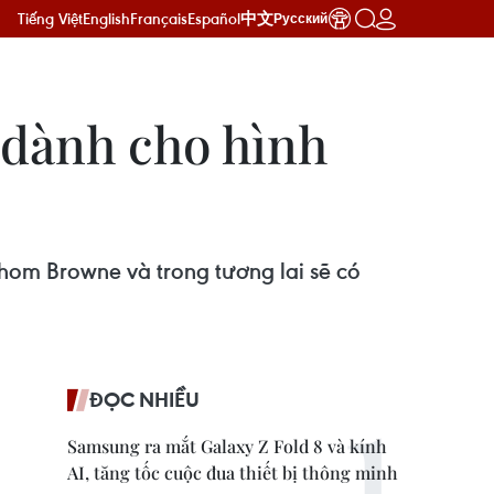
Tiếng Việt
English
Français
Español
中文
Русский
 dành cho hình
Thom Browne và trong tương lai sẽ có
ĐỌC NHIỀU
Samsung ra mắt Galaxy Z Fold 8 và kính
AI, tăng tốc cuộc đua thiết bị thông minh