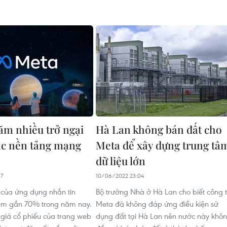
năm nhiều trở ngại
Hà Lan không bán đất cho
các nền tảng mạng
Meta để xây dựng trung tâ
dữ liệu lớn
37
10/06/2022 23:04
 của ứng dụng nhắn tin
Bộ trưởng Nhà ở Hà Lan cho biết công 
ảm gần 70% trong năm nay.
Meta đã không đáp ứng điều kiện sử
, giá cổ phiếu của trang web
dụng đất tại Hà Lan nên nước này khô