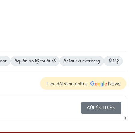
tar
#quần áo kỹ thuật số
#Mark Zuckerberg
Mỹ
Theo dõi VietnamPlus
GỬI BÌNH LUẬN