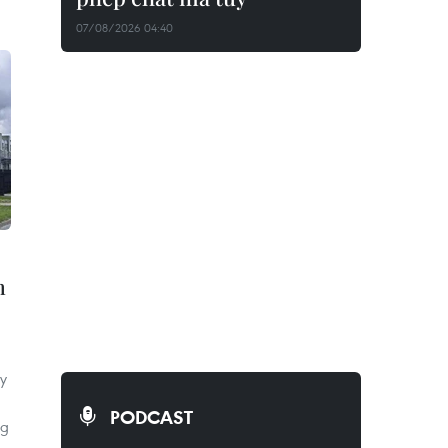
07/08/2026 04:40
m
ty
PODCAST
ng