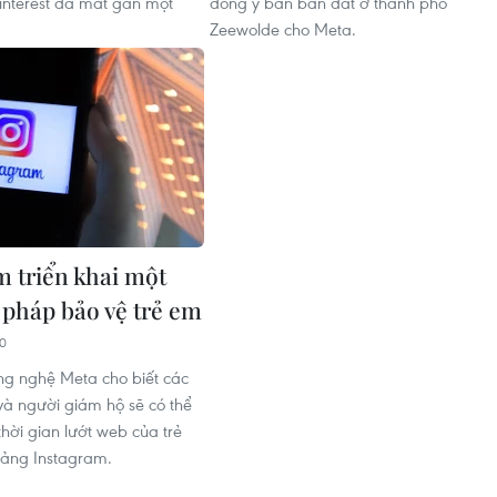
Pinterest đã mất gần một
đồng ý bán bán đất ở thành phố
Zeewolde cho Meta.
m triển khai một
n pháp bảo vệ trẻ em
20
g nghệ Meta cho biết các
à người giám hộ sẽ có thể
thời gian lướt web của trẻ
tảng Instagram.