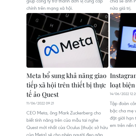
giúp công ty trở thành đơn vị cung cấp
chia sẻ ảnh 
chính trên mạng xã hội.
nửa giá trị.
Meta bổ sung khả năng giao
Instagra
tiếp xã hội trên thiết bị thực
loạt biệ
tế ảo Quest
14/06/2022 12:
Tập đoàn côn
11/06/2022 09:21
bậc cha mẹ v
CEO Meta, ông Mark Zuckerberg cho
đặt giới hạn 
biết tính năng trên của mẫu tai nghe
em trên nền 
Quest mới nhất của Oculus (thuộc sở hữu
của Meta) sẽ cho phép người đeo gặp