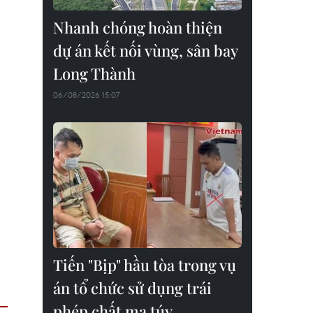
Nhanh chóng hoàn thiện
dự án kết nối vùng, sân bay
Long Thành
06/08/2026 15:07
Tiến "Bịp" hầu tòa trong vụ
án tổ chức sử dụng trái
phép chất ma túy