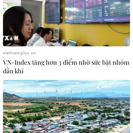
vietnamplus.vn
VN-Index tăng hơn 3 điểm nhờ sức bật nhóm
dầu khí
Miss Grand Vietnam 2022 tìm người kế
nhiệm Nguyễn Thúc Thùy Tiên
06/05/2022 04:20
Miss Grand Vietnam 2022 vừa chính thức được khởi
động nhằm tìm kiếm gương mặt kế nhiệm Nguyễn Thúc