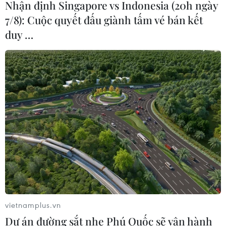
Nhận định Singapore vs Indonesia (20h ngày
7/8): Cuộc quyết đấu giành tấm vé bán kết
duy …
‘Miss Grand International 2021 sẽ không
làm mọi người thất vọng'
06/06/2022 07:00
Nàng hậu cho biết muốn hướng đến hình tượng người
phụ nữ hiện đại, gợi cảm, tự tin và đầy bản lĩnh. Không
những thế, cô còn muốn hướng đến cộng đồng nhiều
hơn để lan tỏa những giá trị tích cực.
vietnamplus.vn
Dự án đường sắt nhẹ Phú Quốc sẽ vận hành