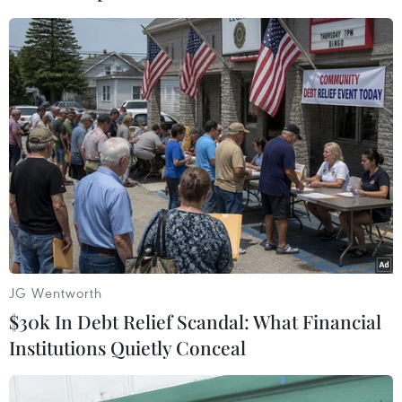
Người dân châu Phi tập trung đón nhận món quà từ Miss
Grand International Nguyễn Thúc Thùy Tiên. (Ảnh: CTV)
(Vietnam+)
JG Wentworth
$30k In Debt Relief Scandal: What Financial
Institutions Quietly Conceal