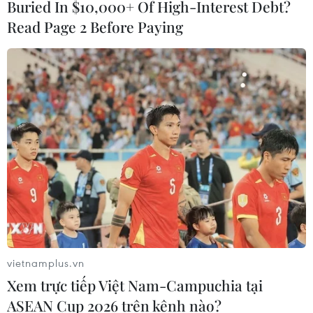
Buried In $10,000+ Of High-Interest Debt?
chuyến Latin tour, Thùy Tiên có cơ hội đến
Read Page 2 Before Paying
nhiều quốc gia tại châu Mỹ tham gia nhiều hoạt
động thiện nguyện.
Thùy Tiên cho biết cô mong muốn đi đến nhiều
quốc gia hơn để giúp đỡ và lan tỏa tình yêu
thương, thực hiện sứ mệnh của một Hoa hậu
đồng thời hiện thực hóa tâm nguyện của mình./.
vietnamplus.vn
Xem trực tiếp Việt Nam-Campuchia tại
ASEAN Cup 2026 trên kênh nào?