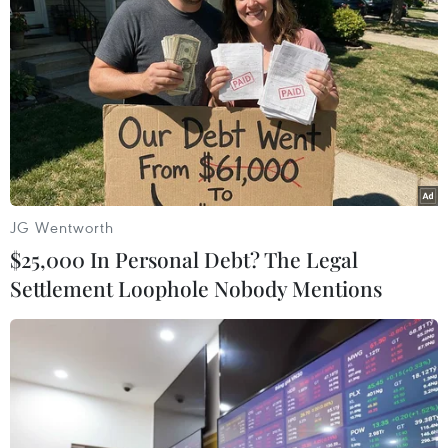
Tân Miss Grand International và chuỗi
JG Wentworth
hoạt động ý nghĩa tại Nam Mỹ
$25,000 In Personal Debt? The Legal
30/03/2022 23:00
Settlement Loophole Nobody Mentions
Tân Miss Grand International đang thực hiện chuỗi hoạt
động ý nghĩa tại các nước Nam Mỹ. Đặc biệt, hoa hậu
sinh năm 1998 còn học dùng ngôn ngữ ký hiệu để giao
tiếp với trẻ em khuyết tật.