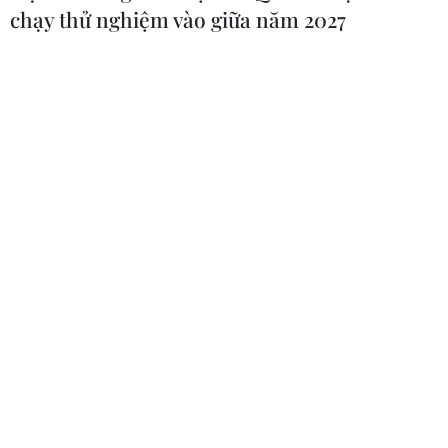
chạy thử nghiệm vào giữa năm 2027
Miss Grand International sẽ quay trở lại
Việt Nam vào năm 2023
27/06/2022 02:54
Sau lần tổ chức đầu tiên vào năm 2017, Chủ tịch Miss
Grand International vừa công bố chọn Việt Nam là quốc
gia đăng cai tổ chức cuộc thi Miss Grand International -
Hoa hậu Hòa bình quốc tế 2023.