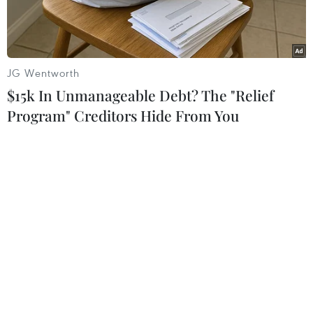
JG Wentworth
$15k In Unmanageable Debt? The "Relief
Program" Creditors Hide From You
Miss Grand International Nguyễn Thúc Thùy Tiên trong chuyến
thiện nguyện ở Nam Mỹ. (Ảnh: BTC)
Đăng quang Miss Grand International - Hoa hậu
Hòa bình Quốc tế 2021, Hoa hậu Thùy Tiên
mang trên vai trọng trách lớn. Trong 6 tháng