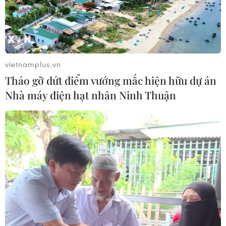
Thùy Tiên tham dự cuộc thi nhan sắc quốc tế Miss
Grand International 2022 (Hoa hậu Hòa bình Quốc tế).
vietnamplus.vn
Tháo gỡ dứt điểm vướng mắc hiện hữu dự án
Nhà máy điện hạt nhân Ninh Thuận
Miss Grand International Thùy
Tiên chất lừ với hình ảnh cổ điển