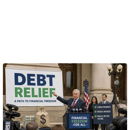
nhiệm kỳ vừa qua, Thùy Tiên đã luôn tận dụng
thời gian để thực hiện những chuyến thiện
nguyện ý nghĩa.
Nàng hậu sinh năm 1998 đã không ngần ngại
vượt đường xa trao tặng sân chơi cho trẻ em
miền núi Cao Bằng, sân chơi cho trẻ em hiếu
học tại Củ Chi cũng như đóng góp cho quỹ hỗ trợ
phụ nữ phát triển kinh tế, nhận nuôi các trẻ em
mồ côi do ảnh hưởng của dịch COVID-19...
[Tân Miss Grand International và chuỗi hoạt
động ý nghĩa tại Nam Mỹ]
Đương kim Miss Grand International cũng vừa
chính thức công bố những thông tin tiếp nối dự
án thiện nguyện tại châu Phi: “Tiên quyết định
sẽ xây hai giếng nước sạch tặng cho người dân