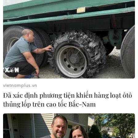
#Miss Grand International
#Nguyễn Thúc Thùy Tiên
#Dự án thiện nguyện
#Trẻ em mồ côi
#Nước sạch
Theo dõi VietnamPlus
vietnamplus.vn
Đã xác định phương tiện khiến hàng loạt ôtô
TIN LIÊN QUAN
thủng lốp trên cao tốc Bắc-Nam