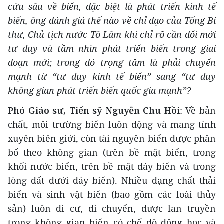
cứu sâu về biển, đặc biệt là phát triển kinh tế
biển, ông đánh giá thế nào về chỉ đạo của
Tổng Bí
thư, Chủ tịch nước Tô Lâm khi
chỉ rõ cần đổi mới
tư duy và tầm nhìn phát triển biển trong giai
đoạn mới; trong đó trọng tâm là phải chuyển
mạnh từ “tư duy kinh tế biển” sang “tư duy
không gian phát triển biển quốc gia mạnh”?
Phó Giáo sư, Tiến sỹ Nguyễn Chu Hồi
: Về bản
chất, môi trường biển luôn động và mang tính
xuyên biên giới, còn tài nguyên biển được phân
bố theo không gian (trên bề mặt biển, trong
khối nước biển, trên bề mặt đáy biển và trong
lòng đất dưới đáy biển). Nhiều dạng chất thải
biển và sinh vật biển (bao gồm các loài thủy
sản) luôn di cư, di chuyển, được lan truyền
trong không gian biển có chế độ động học và