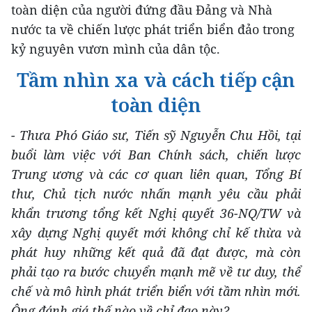
toàn diện của người đứng đầu Đảng và Nhà
nước ta về chiến lược phát triển biển đảo trong
kỷ nguyên vươn mình của dân tộc.
Tầm nhìn xa và cách tiếp cận
toàn diện
-
Thưa Phó Giáo
sư, Tiến sỹ Nguyễn Chu Hồi
, t
ại
buổi làm việc với Ban Chính sách, chiến lược
Trung ương và các cơ quan liên quan
,
Tổng Bí
thư, Chủ tịch nước nhấn mạnh yêu cầu phải
khẩn trương tổng kết Nghị quyết 36-NQ/TW
và
xây dựng Nghị quyết mới không chỉ kế thừa và
phát huy những kết quả đã đạt được, mà còn
phải tạo ra bước chuyển mạnh mẽ về tư duy, thể
chế và mô hình phát triển biển với tầm nhìn mới.
Ông đánh giá thế nào về chỉ
đạo
này
?