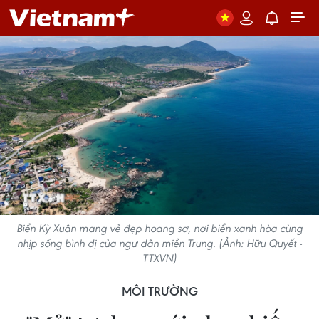
Biển Kỳ Xuân mang vẻ đẹp hoang sơ, nơi biển xanh hòa cùng
nhịp sống bình dị của ngư dân miền Trung. (Ảnh: Hữu Quyết -
TTXVN)
MÔI TRƯỜNG