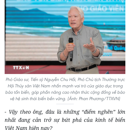
Phó Giáo sư, Tiến sỹ Nguyễn Chu Hồi, Phó Chủ tịch Thường trực
Hội Thủy sản Việt Nam nhấn mạnh vai trò của giáo dục trong
bảo tồn biển, góp phần nâng cao nhận thức cộng đồng về bảo
vệ hệ sinh thái biển bền vững. (Ảnh: Phan Phương/TTXVN)
-
Vậy
t
heo ông, đâu là những
“
điểm nghẽn
”
lớn
nhất đang cản trở sự bứt phá của kinh tế biển
Việt Nam hiện nay?