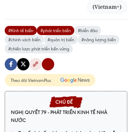
(Vietnam+)
#Kinh tế biển
#phát triển biển
#biển đảo
#chính sách biển
#quản trị biển
#năng lượng biển
#chiến lược phát triển bền vững
Theo dõi VietnamPlus
NGHỊ QUYẾT 79 - PHÁT TRIỂN KINH TẾ NHÀ
NƯỚC