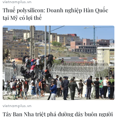
vietnamplus.vn
City và Arsenal.
Thuế polysilicon: Doanh nghiệp Hàn Quốc
tại Mỹ có lợi thế
vietnamplus.vn
Tây Ban Nha triệt phá đường dây buôn người