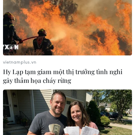
Theo dõi VietnamPlus
vietnamplus.vn
Hy Lạp tạm giam một thị trưởng tình nghi
TIN LIÊN QUAN
gây thảm họa cháy rừng