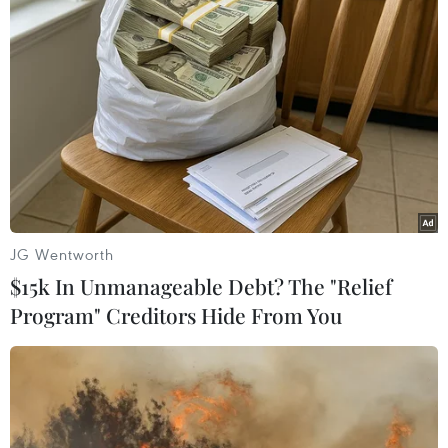
(Vietnam+)
JG Wentworth
$15k In Unmanageable Debt? The "Relief
Program" Creditors Hide From You
#Liverpool
#Europa League
#Mohamed Salah
#Bàn thắng
#Kỷ lục
Anh