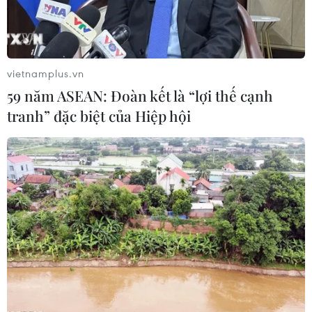
vietnamplus.vn
59 năm ASEAN: Đoàn kết là “lợi thế cạnh
tranh” đặc biệt của Hiệp hội
Kết quả Europa League: Liverpool, Roma,
Milan đua nhau thắng tưng bừng
07/03/2024 23:50
Liverpool, AS Roma, Marseille và AC Milan đang là
những đội bóng có lợi thế rõ ràng nhất sau những chiến
thắng tưng bừng ở lượt đi vòng 1/8 Europa League.