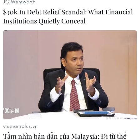
JG Wentworth
$30k In Debt Relief Scandal: What Financial
Institutions Quietly Conceal
vietnamplus.vn
Tầm nhìn bán dẫn của Malaysia: Đi từ thế