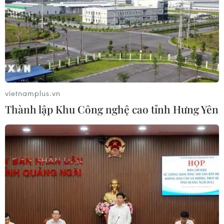
03/08/2026 05:01
Nhận định Campuchia vs
Timor Leste: Trận chiến vì 3 điểm
danh dự cho "Các chiến binh
Angkor"
vietnamplus.vn
03/08/2026 03:30
Thành lập Khu Công nghệ cao tỉnh Hưng Yên
ASEAN Cup 2026: Đội tuyển Việt
Nam sẵn sàng cho đại chiến ở "chảo
lửa" Pakansari
03/08/2026 03:13
Lịch thi đấu ASEAN Cup 2026 ngày
3/8: Việt Nam quyết đấu Indonesia