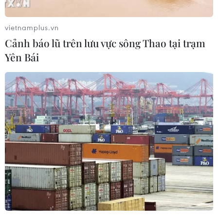
vietnamplus.vn
Cảnh báo lũ trên lưu vực sông Thao tại trạm
Yên Bái
Premier League: Liverpool chắc ngôi đầu,
căng thẳng derby Manchester
03/03/2024 00:11
Thắng nhọc Nottingham Forest, Liverpool tiếp tục đứng
ngôi đầu và tạo khoảng cách tạm an toàn trong cuộc
chạy đua ngôi vương Premier League với Manchester