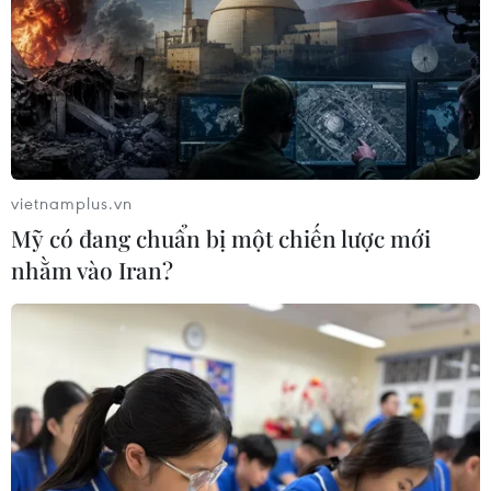
vietnamplus.vn
Mỹ có đang chuẩn bị một chiến lược mới
nhằm vào Iran?
TIN CÙNG CHUYÊN MỤC
Xem trực tiếp Việt Nam-Campuchia
tại ASEAN Cup 2026 trên kênh nào?
07/08/2026 09:49