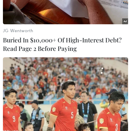
JG Wentworth
Buried In $10,000+ Of High-Interest Debt?
Read Page 2 Before Paying
Mohamed Salah lập nên kỳ tích trong màu áo Liverpool.
(Nguồn: Getty Images)
Mohamed Salah đá chính và đóng góp 1 bàn
thắng để giúp Liverpool vùi dập Sparta Prague ở
lượt về vòng 1/8 Europa League.
Chân sút người Ai Cập ghi bàn ở phút thứ 10 để