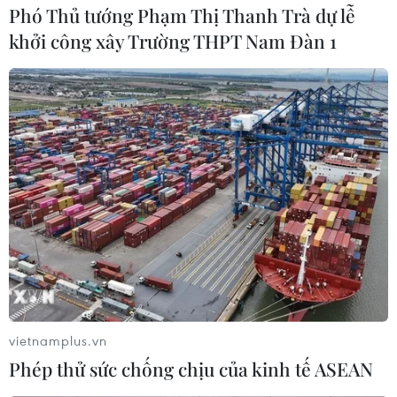
Phó Thủ tướng Phạm Thị Thanh Trà dự lễ
khởi công xây Trường THPT Nam Đàn 1
Đà Nẵng lần đầu đăng cai chung kết
Hoa hậu Di sản toàn cầu 2026
05/08/2026 11:01
Hà Nội nằm trong
nhóm 10 thành phố hàng đầu thế
giới về ẩm thực đường phố
05/08/2026 03:11
Nét quê mộc mạc ở chợ
vietnamplus.vn
phường Vị Thanh giữa lòng thành
Phép thử sức chống chịu của kinh tế ASEAN
phố Cần Thơ