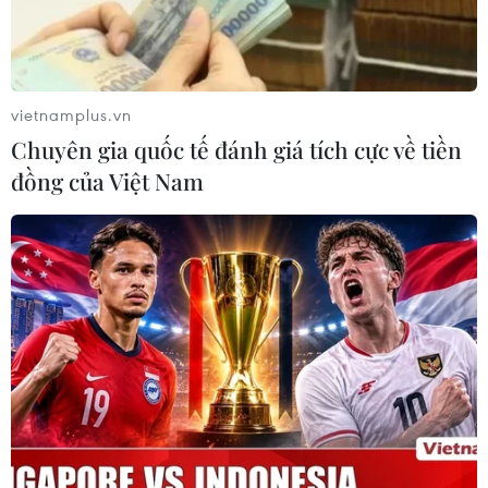
Bản - nơi cát trở thành nghệ thuật
độc đáo
07/08/2026 02:14
vietnamplus.vn
Lần đầu Cà Mau tổ chức Lễ hội
Chuyên gia quốc tế đánh giá tích cực về tiền
Khinh khí cầu gắn với Ngày hội Văn
đồng của Việt Nam
hóa di sản
07/08/2026 02:00
Chiêm ngưỡng vẻ đẹp kỳ vĩ
trên cung đường ven biển Khánh
Hòa
06/08/2026 09:40
Buôn Ma Thuột - đô thị dưới
những tán cổ thụ