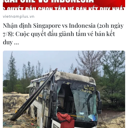
06/08/2026 04:22
vietnamplus.vn
Nhận định Singapore vs Indonesia (20h ngày
Công viên địa chất Trương
7/8): Cuộc quyết đấu giành tấm vé bán kết
Dịch Đan Hà của Trung Quốc vào
duy …
mùa du lịch cao điểm
06/08/2026 04:13
Đẹp nao lòng sắc tím mùa
hoa súng trên dòng Ngô Đồng ở
Ninh Bình
06/08/2026 02:13
Du lịch 2/9: Điểm đến nào giúp người
Việt được “sống cùng văn hóa bản