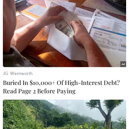
(Báo ảnh Việt Nam/Vietnam+)
JG Wentworth
Buried In $10,000+ Of High-Interest Debt?
Read Page 2 Before Paying
#Quảng Bình
#Động Thiên Đường
#Thạch nhũ
Quảng Bình
Quảng Trị
Mỹ