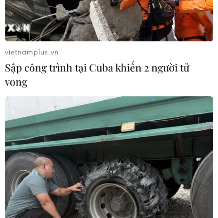
Seoul - “Thành phố yêu thích nhất”
của thế hệ MZ 5 năm liên tiếp
02/08/2026 06:00
vietnamplus.vn
Sập công trình tại Cuba khiến 2 người tử
Xem thêm
vong
CƠ QUAN CHỦ QUẢN: THÔNG TẤN XÃ VIỆT NAM
Tổng Biên tập: TRẦN TIẾN DUẨN
Phó Tổng Biên tập: NGUYỄN THỊ TÁM, KHÚC THANH
THỦY