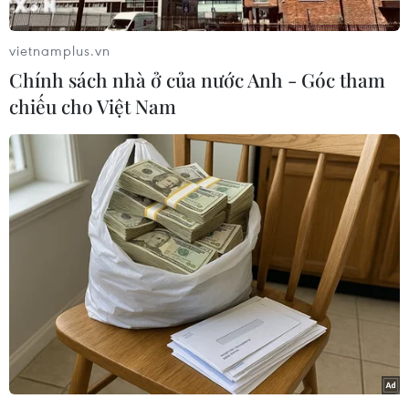
vietnamplus.vn
Chính sách nhà ở của nước Anh - Góc tham
chiếu cho Việt Nam
Lối vào động Thiên Đường như đi xuống lòng
đất.
Hang có lối vào rất hẹp, chỉ vừa một người chui,
nhưng khi bước vào phía bêntrong, các nhà
thám hiểm đã vô cùng ngỡ ngàng trước vẻ đẹp
và kích thước kỳ vĩcủa nó với nhiều khối thạch
nhũ lung linh, kì ảo. Và họ đã đặt tên cho nó
làđộng Thiên Đường.
Cho đến nay, các nhà
thám hiểm đã tính được độ dài của động Thiên
Đường là 31km,chiều rộng từ 30 đến 100m, nơi
rộng nhất lên đến 150m, chiều cao từ đáy động