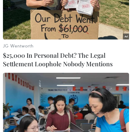
JG Wentworth
$25,000 In Personal Debt? The Legal
Settlement Loophole Nobody Mentions
Có khả năng diễn ra hội nghị thượng đỉnh
ba bên Hàn-Mỹ-Triều
21/03/2018 04:01
Tổng thống Hàn Quốc Moon Jae-in cho hay kết quả
cuộc đối thoại liên Triều sắp tới có thể dẫn tới một hội