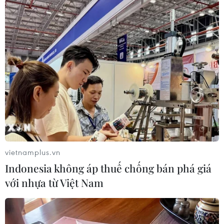
Theo dõi VietnamPlus
TIN LIÊN QUAN
vietnamplus.vn
Indonesia không áp thuế chống bán phá giá
với nhựa từ Việt Nam