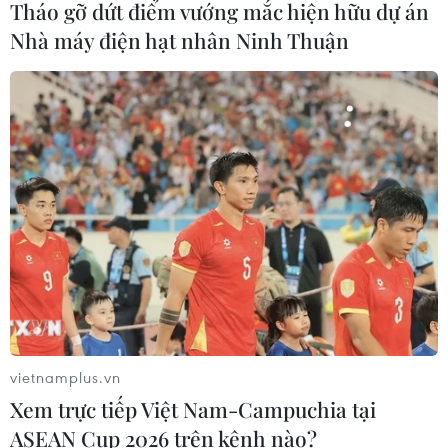
Tháo gỡ dứt điểm vướng mắc hiện hữu dự án
Trung Quốc tăng cường trấn áp tội
Nhà máy điện hạt nhân Ninh Thuận
phạm có tổ chức
04/08/2026 14:24
Điều gì chờ đợi đồng yen sau cái bắt
tay giữa Mỹ-Nhật?
04/08/2026 14:11
ASC 2026: Tiếp lửa đam mê khoa học
cho thế hệ trẻ Việt Nam
04/08/2026 14:08
vietnamplus.vn
Xem trực tiếp Việt Nam-Campuchia tại
ASEAN Cup 2026 trên kênh nào?