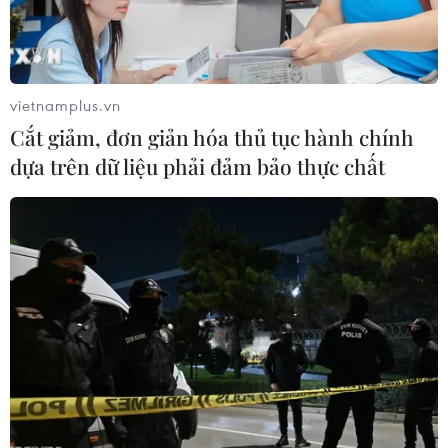
nghị thượng đỉnh ba bên Hàn-Triều-Mỹ.
vietnamplus.vn
Cắt giảm, đơn giản hóa thủ tục hành chính
dựa trên dữ liệu phải đảm bảo thực chất
Triều Tiên cam kết phi hạt nhân hóa, sẵn
sàng đối thoại với Mỹ
28/03/2018 01:33