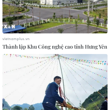
Nhật Bản: Nội các thông qua chính
sách giảm thuế tiêu thụ thực phẩm
xuống 1%
05/08/2026 15:30
vietnamplus.vn
Thành lập Khu Công nghệ cao tỉnh Hưng Yên
Việt Nam-Ấn Độ thúc đẩy hiện thực
hóa Đối tác Chiến lược Toàn diện
Tăng cường
05/08/2026 13:30
Hơn 100 người thiệt mạng trong mùa
mưa khốc liệt ở Ấn Độ
05/08/2026 09:39