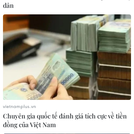
dân
Nhà Trắng xác nhận thời điểm tổ
chức gặp thượng đỉnh Mỹ-Nhật
03/04/2018 02:21
Tổng thống Mỹ Donald Trump sẽ gặp Thủ tướng Nhật
Bản Shinzo Abe vào ngày 17-18/4 tới để thảo luận về
cuộc gặp thượng đỉnh giữa Mỹ và Triều Tiên, dự kiến
diễn ra trong tháng Năm.
vietnamplus.vn
Chuyên gia quốc tế đánh giá tích cực về tiền
đồng của Việt Nam