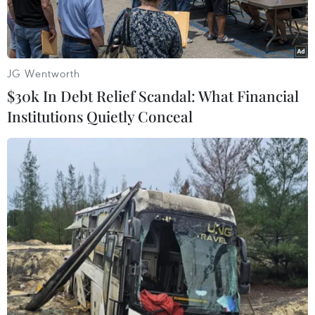
JG Wentworth
$30k In Debt Relief Scandal: What Financial
Institutions Quietly Conceal
Tổng thống Mỹ Donald Trump và nhà lãnh đạo Triều Tiên Kim
Jong-un. (Nguồn: Reuters/jpost)
Sputniknews đưa tin, ngày 7/4, kênh CNN đưa
tin Mỹ và Triều Tiên đang tổ chức nhiều cuộc
đối thoại trực tiếp và bí mật ngay trước thềm
cuộc gặp thượng đỉnh giữa Tổng thống Mỹ