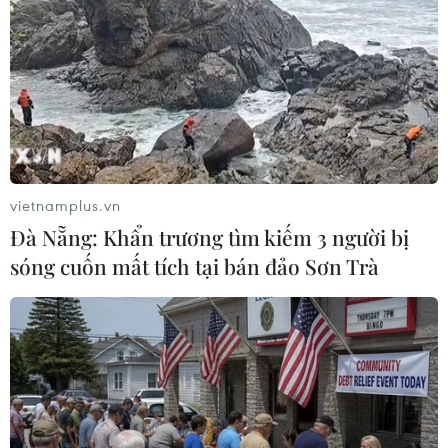
vietnamplus.vn
Đà Nẵng: Khẩn trương tìm kiếm 3 người bị
sóng cuốn mất tích tại bán đảo Sơn Trà
#Tổng thống Joe Biden
#Chính phủ Mỹ
#Tôn giáo
#Sức khỏe sinh sản
Mỹ