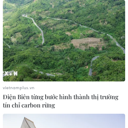
TIN CÙNG CHUYÊN MỤC
Ớt nhập khẩu từ Mexico khiến hàng
trăm người tiêu dùng Mỹ nhiễm
khuẩn Salmonella
07/08/2026 00:43
vietnamplus.vn
Nước thải từ máy bay có thể giúp
Điện Biên từng bước hình thành thị trường
phát hiện sớm nguy cơ đại dịch
tín chỉ carbon rừng
06/08/2026 22:30