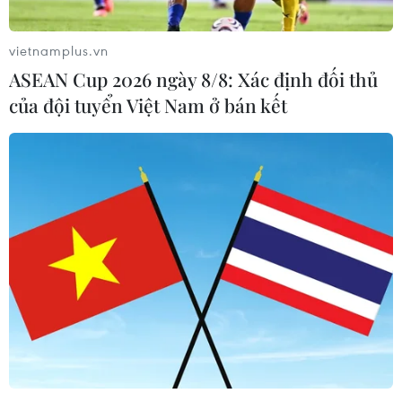
vietnamplus.vn
ASEAN Cup 2026 ngày 8/8: Xác định đối thủ
của đội tuyển Việt Nam ở bán kết
Mổ lấy thai nhi cho sản phụ mắc COVID-
19 có dấu hiệu sinh non
30/08/2021 08:17
Sau khi phát hiện sản phụ P.T.M.A là bệnh nhân mắc
COVID-19 có dấu hiệu sinh non ở tuần thai 38, các bác
sỹ Bình Phước đã quyết định phẫu thuật sinh mổ lấy thai
nhi.