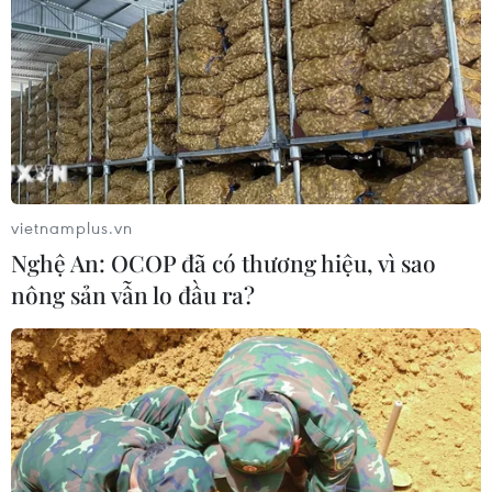
CƠ QUAN CHỦ QUẢN: THÔNG TẤN XÃ VIỆT NAM
Tổng Biên tập: TRẦN TIẾN DUẨN
Phó Tổng Biên tập: NGUYỄN THỊ TÁM, KHÚC THANH
vietnamplus.vn
THỦY
Nghệ An: OCOP đã có thương hiệu, vì sao
nông sản vẫn lo đầu ra?
Sở hữu trí tuệ
Quy định sử dụng
RSS
Hỗ trợ
Ngôn ngữ
TTXVN
Dịch vụ tin
Quảng cáo
Liên hệ