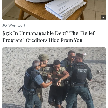
JG Wentworth
$15k In Unmanageable Debt? The "Relief
Program" Creditors Hide From You
Ảnh minh họa. (Nguồn: 19thnews.org)
Ngày 13/7, Chính phủ Mỹ cảnh báo các hãng
dược, nhà thuốc từ chối không cung cấp các loại
thuốc liên quan tới nạo bỏ thai nhi sẽ vi phạm
luật liên bang về phân biệt đối xử và đây là