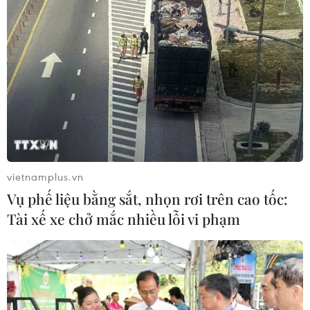
Nhật Bản lần đầu phẫu thuật thành công
cho thai nhi trong bụng mẹ
19/12/2021 03:28
Theo thông tin mới được Trung tâm sức khỏe và phát
triển trẻ em quốc gia Nhật Bản xác nhận, thai nhi đã trải
qua cuộc phẫu thuật hồi tháng 7 vừa qua khi được 25
tuần tuổi trong bụng mẹ.
vietnamplus.vn
Vụ phế liệu bằng sắt, nhọn rơi trên cao tốc:
Tài xế xe chở mắc nhiều lỗi vi phạm