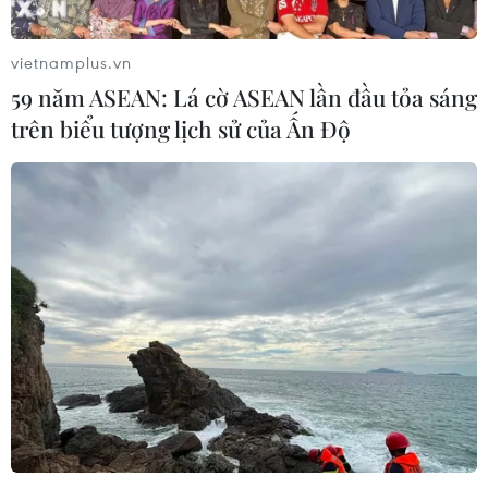
vietnamplus.vn
59 năm ASEAN: Lá cờ ASEAN lần đầu tỏa sáng
trên biểu tượng lịch sử của Ấn Độ