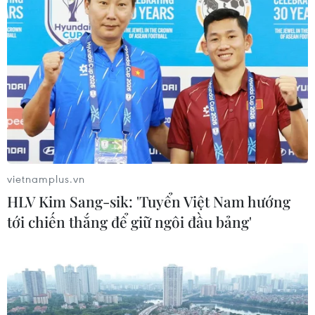
Ukraine
Các cuộc đàm phán tại Saudi Arabia giữa
Moskva và Washington đã có sự hiểu biết chung
về nhu cầu hướng tới một giải pháp chấm dứt
xung đột ở Ukraine, song vẫn còn nhiều việc cần
giải quyết.
(TTXVN/Vietnam+)
vietnamplus.vn
HLV Kim Sang-sik: 'Tuyển Việt Nam hướng
tới chiến thắng để giữ ngôi đầu bảng'