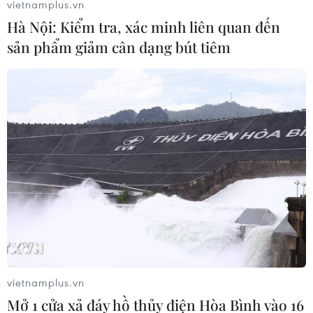
vietnamplus.vn
Cuộc gặp giữa hai nhà lãnh đạo Nga và Mỹ
Hà Nội: Kiểm tra, xác minh liên quan đến
phải được chuẩn bị kỹ lưỡng
sản phẩm giảm cân dạng bút tiêm
23/03/2025 12:02
Điện Kremlin để ngỏ khả năng Tổng thống Nga Putin và
người đồng cấp Mỹ Donald Trump có thể có thêm các
cuộc tiếp xúc khác trong những tháng tới đây ngoài
những cuộc điện đàm chính thức đã công bố.
vietnamplus.vn
Mở 1 cửa xả đáy hồ thủy điện Hòa Bình vào 16