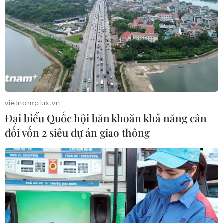
#Đàm phán Nga-Mỹ
#Đàm phán Saudi Arabia
#Biển Đen
#Thỏa thuận ngừng bắn
vietnamplus.vn
#Xung đột Nga-Ukraine
Arập Xêút
Mỹ
Nga
Đại biểu Quốc hội băn khoăn khả năng cân
đối vốn 2 siêu dự án giao thông
Theo dõi VietnamPlus
CĂNG THẲNG NGA-UKRAINE