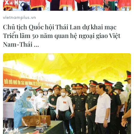
vietnamplus.vn
Chủ tịch Quốc hội Thái Lan dự khai mạc
Triển lãm 50 năm quan hệ ngoại giao Việt
Nam-Thái …
TIN CÙNG CHUYÊN MỤC
Iran cảnh báo đáp trả nhằm vào hạ
tầng năng lượng khu vực nếu bị tấn
công
06/08/2026 04:37
Iran và Oman đạt thỏa thuận về
tuyến vận tải qua eo biển Hormuz
06/08/2026 04:36