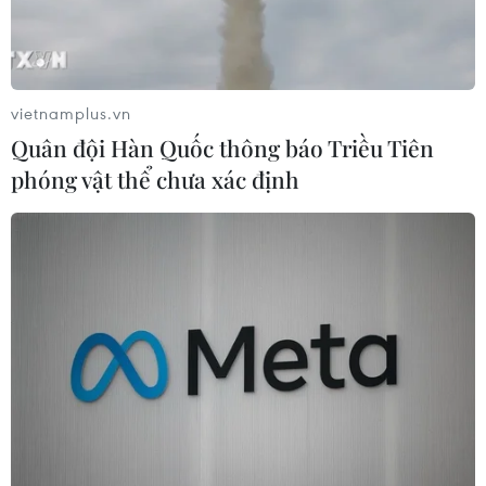
vietnamplus.vn
Quân đội Hàn Quốc thông báo Triều Tiên
phóng vật thể chưa xác định
Khách sạn The Ritz-Carlton ở thủ đô Riyadh của Saudi Arabia,
nơi diễn ra cuộc đàm phán giữa phái đoàn Nga và Mỹ về xung
đột Ukraine. (Ảnh: THX/TTXVN)
Giới chức Mỹ và Nga đã kết thúc vòng đàm
phán diễn ra ngày 24/3 tại Saudi Arabia về đề