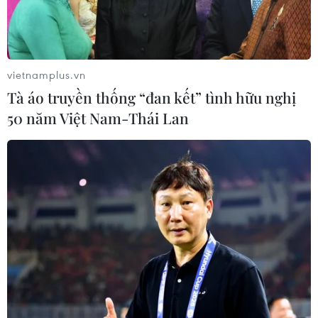
TIN LIÊN QUAN
vietnamplus.vn
Tà áo truyền thống “đan kết” tình hữu nghị
50 năm Việt Nam-Thái Lan
Nga và Mỹ bắt đầu đàm phán về Ukraine
tại Saudi Arabia
24/03/2025 07:53