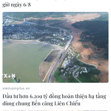
giờ ngày 6/8
Tổng thống Mỹ đánh giá về nỗ lực
hạ nhiệt xung đột Nga-Ukraine
23/03/2025 11:38
Tổng thống Trump nhận định "các cuộc thảo luận diễn
ra một cách phù hợp," và việc duy trì mối quan hệ tốt
với các lãnh đạo Nga và Ukraine là chìa khóa để đàm
phán chấm dứt xung đột.
vietnamplus.vn
Đầu tư hơn 6.209 tỷ đồng hoàn thiện hạ tầng
dùng chung Bến cảng Liên Chiểu