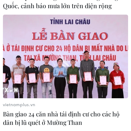
Quốc, cảnh báo mưa lớn trên diện rộng
Động đất Nhật Bản: Nghĩa cử
của 5 công dân Việt Nam từ lời kể
người trong cuộc
03/08/2026 03:25
Nhật Bản-Mỹ xác nhận can thiệp thị
trường ngoại hối để hỗ trợ đồng yen
03/08/2026 00:36
Xem thêm
vietnamplus.vn
Bàn giao 24 căn nhà tái định cư cho các hộ
dân bị lũ quét ở Mường Than