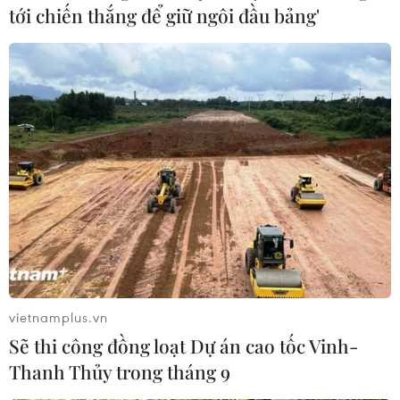
tới chiến thắng để giữ ngôi đầu bảng'
cứ sự thay đổi về quân đội Mỹ đồn trú ở Hàn Quốc có
thể ảnh hưởng tới sự ổn định khu vực.
vietnamplus.vn
Sẽ thi công đồng loạt Dự án cao tốc Vinh-
Thanh Thủy trong tháng 9
Hàn Quốc-Mỹ chuẩn bị đàm phán về chia