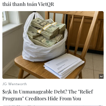
thái thanh toán VietQR
#Sâm nước
#Mỹ-Hàn Quốc
#Tập trận
#Vũ khí hạt nhân
#Người bảo vệ tự do Ulchi
#Bộ Quốc phòng Mỹ
#tin tức mới nhất trong ngày
#tin tức thời sự
#tin tức hot
#VietnamPlus
Hàn Quốc
Mỹ
Theo dõi VietnamPlus
JG Wentworth
$15k In Unmanageable Debt? The "Relief
Program" Creditors Hide From You