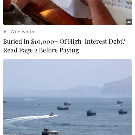
JG Wentworth
Buried In $10,000+ Of High-Interest Debt?
Read Page 2 Before Paying
Một cuộc tập trận chung giữa Mỹ và Hàn Quốc. (Nguồn: AP)
Bộ Quốc phòng Mỹ ngày 22/6 cho biết Mỹ ngừng
"vô hạn định" các cuộc tập trận có lựa chọn với
Hàn Quốc để tạo điều kiện cho các cuộc đàm
phán nhằm xóa bỏ chương trình vũ khí hạt
nhân của Triều Tiên.