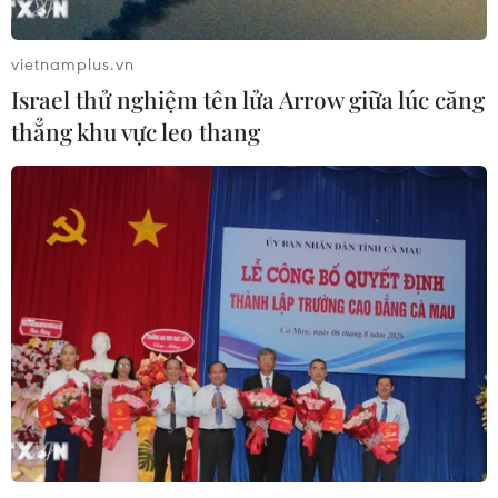
vietnamplus.vn
Israel thử nghiệm tên lửa Arrow giữa lúc căng
thẳng khu vực leo thang
TIN CÙNG CHUYÊN MỤC