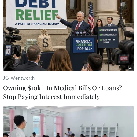
cuộc diễn tập quân sự quy mô giữa Mỹ và Hàn Quốc
đã bị ngừng hoãn vô thời hạn.
JG Wentworth
Owning $10k+ In Medical Bills Or Loans?
Stop Paying Interest Immediately
Bộ trưởng Quốc phòng Hàn Quốc-Mỹ