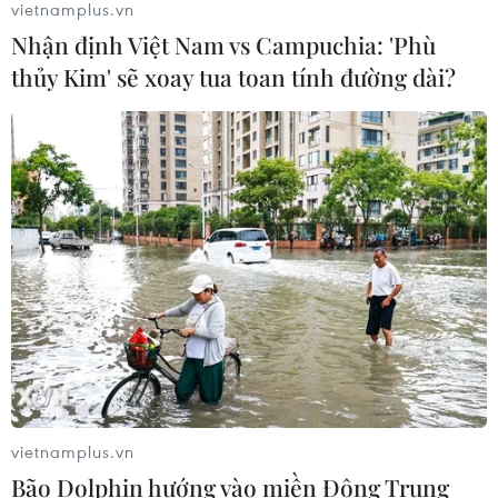
vietnamplus.vn
Nhận định Việt Nam vs Campuchia: 'Phù
Triều Tiên quan ngại các hoạt động
thủy Kim' sẽ xoay tua toan tính đường dài?
quân sự của Mỹ, Nhật Bản và NATO
03/08/2026 08:42
Hàn Quốc lần đầu thử nghiệm rà phá
thủy lôi ứng dụng AI
03/08/2026 07:22
Tàu chiến Hàn Quốc giành danh
hiệu 'Top Gun trên biển' tại RIMPAC
sau 16 năm
vietnamplus.vn
03/08/2026 06:34
Bão Dolphin hướng vào miền Đông Trung