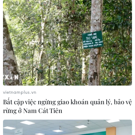
sẻ chi phí quốc phòng
21/06/2018 03:33
Bộ Ngoại giao Hàn Quốc thông báo, nước này và Mỹ
sẽ tiến hành vòng đàm phán tiếp theo vào tuần tới,
nhằm thảo luận về việc chia sẻ chi phí quân sự nhằm
duy trì sự hiện diện của lính Mỹ tại đây,
vietnamplus.vn
Bất cập việc ngừng giao khoán quản lý, bảo vệ
rừng ở Nam Cát Tiên