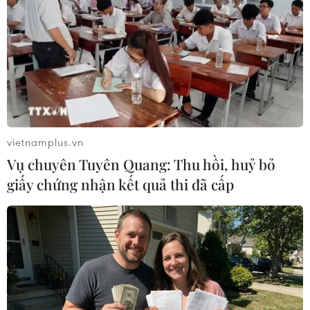
thảo luận về các cuộc tập trận chung
15/06/2018 04:59
Theo Bộ Quốc phòng Hàn ngày 15/6, Bộ trưởng Song
Young-moo và người đồng cấp Mỹ Jim Mattis có các
cuộc "thảo luận sâu" về cuộc tập trận chung giữa hai
nước, sau tuyên bố của ông Trump.
vietnamplus.vn
Vụ chuyên Tuyên Quang: Thu hồi, huỷ bỏ
giấy chứng nhận kết quả thi đã cấp