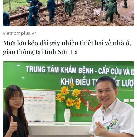
04/08/2026 14:11
ASC 2026: Tiếp lửa đam mê khoa học
vietnamplus.vn
cho thế hệ trẻ Việt Nam
Mưa lớn kéo dài gây nhiều thiệt hại về nhà ở,
04/08/2026 14:08
giao thông tại tỉnh Sơn La
Ngành Trí tuệ Nhân tạo của Trung
Quốc vượt mốc 1.200 tỷ NDT trong
năm 2025
04/08/2026 13:20
Nhật Bản siết chặt điều kiện cấp tư
cách vĩnh trú
04/08/2026 07:44