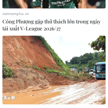
vietnamplus.vn
Công Phượng gặp thử thách lớn trong ngày
tái xuất V-League 2026/27
Phản ứng sau khi Mỹ-Hàn ra thông báo
ngừng tập trận chung
19/06/2018 09:20
Các quan chức Nhật Bản bày tỏ hy vọng vai trò an ninh
của Mỹ sẽ không thay đổi, bất chấp quyết định của
Washington ngừng cuộc tập trận thường niên quy mô
lớn với Hàn Quốc.