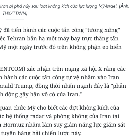
ran bị phá hủy sau loạt không kích của lực lượng Mỹ-Israel. (Ảnh:
THX/TTXVN)
ỹ đã tiến hành các cuộc tấn công "tương xứng"
iệc Tehran bắn hạ một máy bay trực thăng tấn
Mỹ một ngày trước đó trên không phận eo biển
CENTCOM) xác nhận trên mạng xã hội X rằng các
ến hành các cuộc tấn công tự vệ nhằm vào Iran
onald Trump, đồng thời nhấn mạnh đây là "phản
h động gây hấn vô cớ của Iran."
 quan chức Mỹ cho biết các đợt không kích của
ác hệ thống radar và phòng không của Iran tại
n Hormuz nhằm làm suy giảm năng lực giám sát
 tuyến hàng hải chiến lược này.