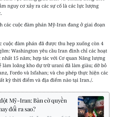
ảm nguy cơ xảy ra các sự cố là các lực lượng
.
ảnh các cuộc đàm phán Mỹ-Iran đang ở giai đoạn
c cuộc đàm phán đã được thu hẹp xuống còn 4
gồm: Washington yêu cầu Iran đình chỉ các hoạt
ít nhất 15 năm; hợp tác với Cơ quan Năng lượng
 làm loãng kho dự trữ urani đã làm giàu; dỡ bỏ
tanz, Fordo và Isfahan; và cho phép thực hiện các
ất kỳ thời điểm và địa điểm nào tại Iran./.
đột Mỹ-Iran: Bàn cờ quyền
ay đổi ra sao?