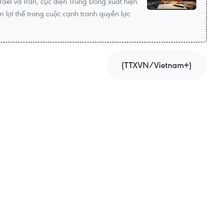
ael và Iran, cục diện Trung Đông xuất hiện
 lợi thế trong cuộc cạnh tranh quyền lực
(TTXVN/Vietnam+)