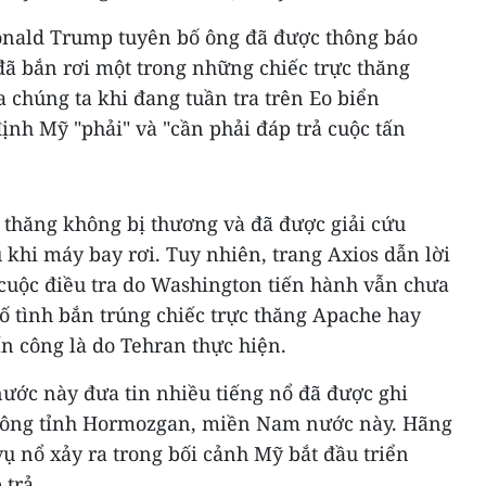
onald Trump tuyên bố ông đã được thông báo
đã bắn rơi một trong những chiếc trực thăng
 chúng ta khi đang tuần tra trên Eo biển
nh Mỹ "phải" và "cần phải đáp trả cuộc tấn
c thăng không bị thương và đã được giải cứu
 khi máy bay rơi. Tuy nhiên, trang Axios dẫn lời
cuộc điều tra do Washington tiến hành vẫn chưa
cố tình bắn trúng chiếc trực thăng Apache hay
n công là do Tehran thực hiện.
nước này đưa tin nhiều tiếng nổ đã được ghi
 Đông tỉnh Hormozgan, miền Nam nước này. Hãng
vụ nổ xảy ra trong bối cảnh Mỹ bắt đầu triển
 trả.