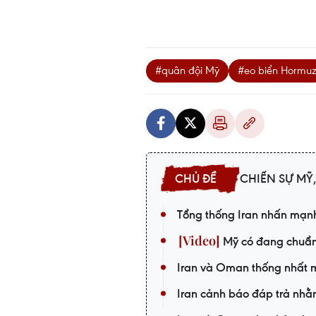
#quân đội Mỹ
#eo biển Hormu
CHIẾN SỰ MỸ,
Tổng thống Iran nhấn mạnh
Mỹ có đang chuẩn 
Iran và Oman thống nhất m
Iran cảnh báo đáp trả nhằ