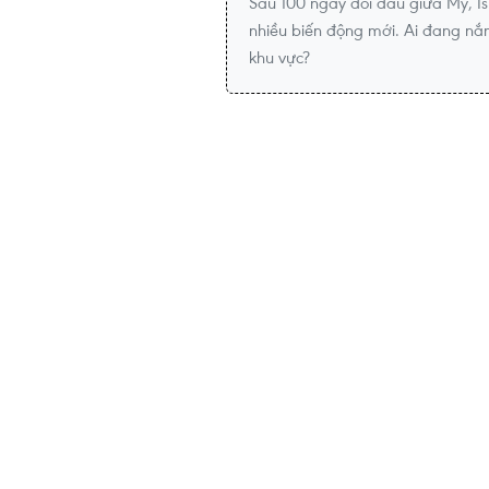
Sau 100 ngày đối đầu giữa Mỹ, Isr
nhiều biến động mới. Ai đang nắm
khu vực?