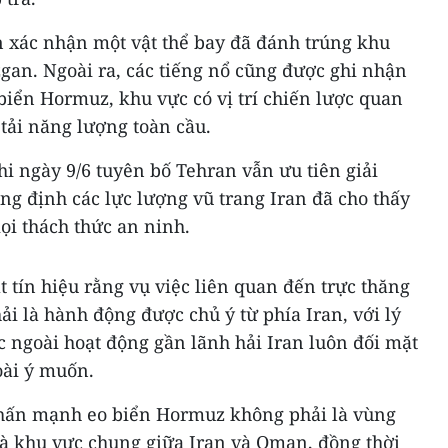
 xác nhận một vật thể bay đã đánh trúng khu
gan. Ngoài ra, các tiếng nổ cũng được ghi nhận
biển Hormuz, khu vực có vị trí chiến lược quan
 tải năng lượng toàn cầu.
i ngày 9/6 tuyên bố Tehran vẫn ưu tiên giải
g định các lực lượng vũ trang Iran đã cho thấy
i thách thức an ninh.
 tín hiệu rằng vụ việc liên quan đến trực thăng
i là hành động được chủ ý từ phía Iran, với lý
c ngoài hoạt động gần lãnh hải Iran luôn đối mặt
oài ý muốn.
nhấn mạnh eo biển Hormuz không phải là vùng
là khu vực chung giữa Iran và Oman, đồng thời