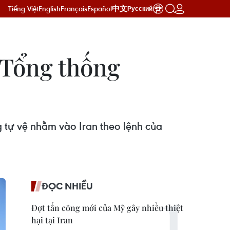
Tiếng Việt
English
Français
Español
中文
Русский
 Tổng thống
 tự vệ nhằm vào Iran theo lệnh của
ĐỌC NHIỀU
Đợt tấn công mới của Mỹ gây nhiều thiệt
hại tại Iran