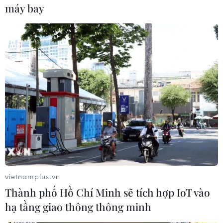
máy bay
quốc Anh tổ chức biểu tình phản đối quy định
mới mà họ cho là khiến vùng này chia cắt với
phần còn lại của nước Anh.
Trước tình hình trên, Chính phủ Anh đơn
phương gia hạn thời gian miễn kiểm tra hải
quan với một số mặt hàng cụ thể khiến EU tức
giận. Hiện 2 bên vẫn chưa tìm được tiếng nói
chung để tháo gỡ vấn đề./.
(TTXVN/Vietnam+)
vietnamplus.vn
Thành phố Hồ Chí Minh sẽ tích hợp IoT vào
hạ tầng giao thông thông minh