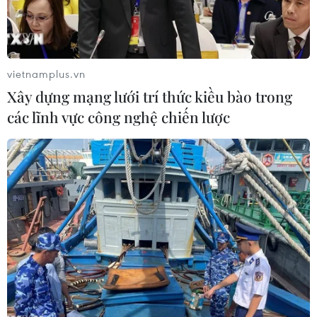
vietnamplus.vn
Xây dựng mạng lưới trí thức kiều bào trong
các lĩnh vực công nghệ chiến lược
Chủ tịch Hạ viện Mỹ Nancy Pelosi. (Nguồn: AP)
Ngày 17/9, Chủ tịch Hạ viện Mỹ Nancy Pelosi
cảnh báo Anh nếu "Hiệp ước Thứ Sáu tốt lành,"
vốn giúp lập lại hòa bình ở vùng Bắc Ireland, bị
tổn hại thì Mỹ và Anh cũng sẽ không thể ký kết
thỏa thuận thương mại thời kỳ hậu Brexit.