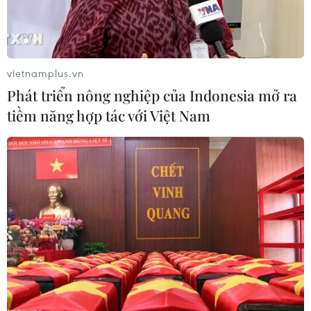
vietnamplus.vn
Phát triển nông nghiệp của Indonesia mở ra
Anh kêu gọi EU linh hoạt về thỏa thuận
tiềm năng hợp tác với Việt Nam
thương mại vùng Bắc Ireland
22/07/2021 11:34
Nghị định thư Bắc Ireland là một phần của thỏa thuận
Brexit mà Anh và EU đạt được vào năm 2020 và đây
cũng là một nội dung đàm phán khó khăn nhất.