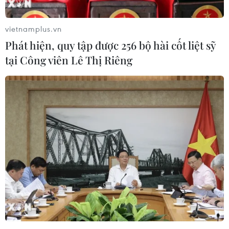
vietnamplus.vn
Phát hiện, quy tập được 256 bộ hài cốt liệt sỹ
tại Công viên Lê Thị Riêng
Anh kêu gọi EU “cân nhắc nghiêm túc”
các đề xuất hậu Brexit
22/07/2021 13:31
Ngày 22/7, Thủ tướng Anh Boris Johnson đã kêu gọi
Chủ tịch Ủy ban châu Âu (EC) Ursula von der Leyen cân
nhắc nghiêm túc các đề xuất của Anh về thay đổi điều
khoản trong thỏa thuận Brexit.