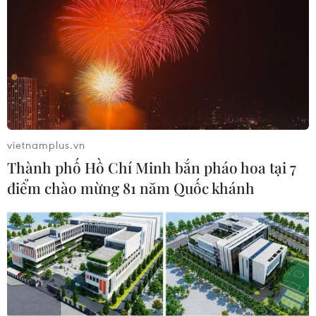
thư Bắc Ireland
21/07/2021 14:46
Nghị định thư Bắc Ireland là một phần của thỏa thuận
Brexit mà Anh và EU đạt được vào năm 2020 và đây
cũng là một nội dung đàm phán khó khăn nhất.
vietnamplus.vn
Thành phố Hồ Chí Minh bắn pháo hoa tại 7
điểm chào mừng 81 năm Quốc khánh