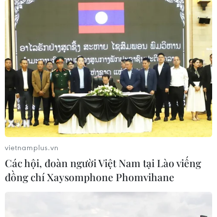
#Chủ tịch Hạ viện Mỹ
#Nancy Pelosi
#Thời kỳ hậu Brexit
#Thỏa thuận thương mại
#Vùng Bắc Ireland
Anh
Mỹ
vietnamplus.vn
Các hội, đoàn người Việt Nam tại Lào viếng
đồng chí Xaysomphone Phomvihane
Theo dõi VietnamPlus