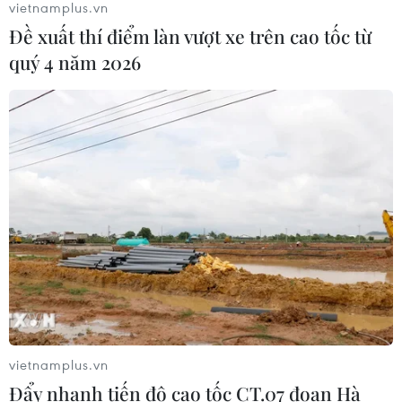
10/08/2026 05:56
vietnamplus.vn
Đề xuất thí điểm làn vượt xe trên cao tốc từ
Tính bổ trợ cao giữa Việt Nam và
quý 4 năm 2026
Trung Quốc trong hợp tác đầu tư
chuỗi cung ứng
10/08/2026 05:50
Xem thêm
CƠ QUAN CHỦ QUẢN: THÔNG TẤN XÃ VIỆT NAM
vietnamplus.vn
Tổng Biên tập: TRẦN TIẾN DUẨN
Đẩy nhanh tiến độ cao tốc CT.07 đoạn Hà
Phó Tổng Biên tập: NGUYỄN THỊ TÁM, KHÚC THANH