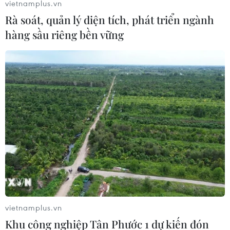
vietnamplus.vn
Rà soát, quản lý diện tích, phát triển ngành
hàng sầu riêng bền vững
Anh tiếp tục gia hạn thời gian thực thi
Thỏa thuận Bắc Ireland
07/09/2021 00:21
vietnamplus.vn
Anh và EU cho biết hai bên đang tìm cách tránh lặp lại
Khu công nghiệp Tân Phước 1 dự kiến đón