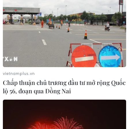
TIN LIÊN QUAN
vietnamplus.vn
Chấp thuận chủ trương đầu tư mở rộng Quốc
lộ 56, đoạn qua Đồng Nai
Anh đề nghị EU đàm phán lại Nghị định