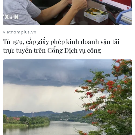
Cô Lê Thị Giang (Đà Nẵng) dạy học sinh khuyết tật. (Ảnh: Văn
Dũng/TTXVN)
vietnamplus.vn
Bên cạnh đó, việc xác định mức độ khuyết tật
Từ 15/9, cấp giấy phép kinh doanh vận tải
còn chưa chính xác và cụ thể đối với một số
trực tuyến trên Cổng Dịch vụ công
dạng tật nên khiến nhiều trẻ khuyết tật gặp khó
khăn, thậm chí không được hưởng trợ cấp xã
hội hàng tháng. Một số chính sách hỗ trợ chưa
được triển khai đến đúng đối tượng, nhất là với
trẻ em ở vùng sâu, vùng xa…
Ngày 29/10/2018, Thủ tướng Chính phủ đã ban
hành Quyết định số 1438/QĐ-TTg phê duyệt Đề
án hỗ trợ trẻ em khuyết tật tiếp cận các dịch vụ
bảo vệ, chăm sóc, giáo dục tại cộng đồng giai
đoạn 2018-2025.