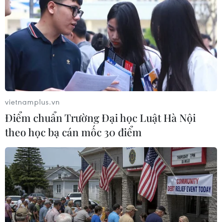
Trẻ em khuyết tật ngày càng được pháp luật bảo
vệ; được sống; được chăm sóc; được tạo điều
kiện để sớm phát hiện và chữa bệnh, phục hồi
chức năng; được ưu tiên hưởng các chính sách
phúc lợi, học tập; được giúp đỡ học văn hoá, học
nghề giải quyết việc làm và tham gia các hoạt
động xã hội...
vietnamplus.vn
Cần triển khai có hiệu quả các chính sách hỗ
Điểm chuẩn Trường Đại học Luật Hà Nội
trợ
theo học bạ cán mốc 30 điểm
Bên cạnh những hiệu quả thiết thực mang lại,
công tác thực hiện chính sách với trẻ em khuyết
tật ở nước ta vẫn còn tồn tại nhiều hạn chế, bất
cập như một số chính sách chưa phù hợp với
điều kiện kinh tế của nước ta; tiến độ thực hiện
một số chính sách với trẻ em khuyết tật còn