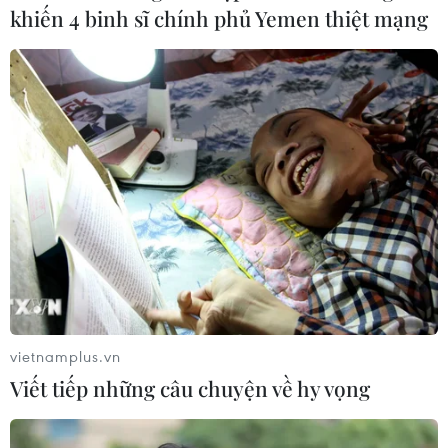
vọng cho trẻ khuyết tật
khiến 4 binh sĩ chính phủ Yemen thiệt mạng
03/12/2020 03:36
Trong nhiều năm qua, các cán bộ, giáo viên tại trung
tâm Phục hồi chức năng Việt-Hàn luôn tận tâm, nỗ lực
hết sức mình để chăm sóc, điều trị, phục hồi chức năng
cho trẻ em khuyết tật.
vietnamplus.vn
Viết tiếp những câu chuyện về hy vọng