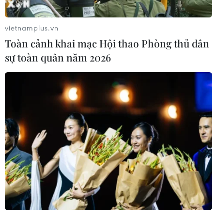
vietnamplus.vn
Toàn cảnh khai mạc Hội thao Phòng thủ dân
sự toàn quân năm 2026
Người mẹ của trung tâm dạy nghề thiện
nguyện cho trẻ khuyết tật
23/06/2020 02:03
Bà Đoàn Thị Hoa, Giám đốc Trung tâm dạy nghề từ
thiện Quỳnh Hoa, đã trải qua bao nhiêu thăng trầm, vất