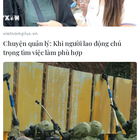
vietnamplus.vn
Chuyện quản lý: Khi người lao động chú
trọng tìm việc làm phù hợp
Cô giáo mở lớp dạy cho trẻ khuyết tật: Câu
chuyện về chữ 'nhẫn'
30/09/2019 09:12
Những đứa trẻ khuyết tật kém may mắn đã được theo
học tại lớp học tình thương của cô Lê Thị Hòa (46 tuổi,
tại chùa Hương Lan, thôn Đông Cựu, xã Đông Sơn,
huyện Chương Mỹ, Hà Nội).