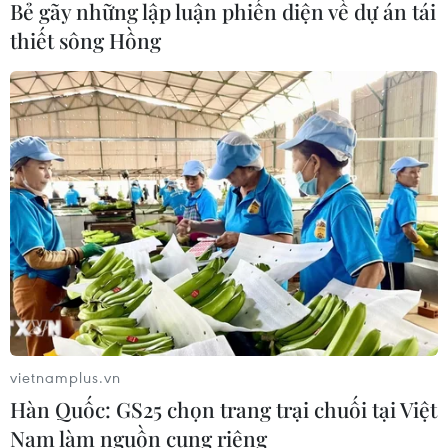
Bẻ gãy những lập luận phiến diện về dự án tái
thiết sông Hồng
TIN CÙNG CHUYÊN MỤC
Lâm Đồng xử lý căn cơ các tồn tại
trong quản lý, bảo vệ rừng
10/08/2026 07:44
Sun PhuQuoc Airways mở rộng đội
tàu bay thân rộng, mục tiêu bay đến
châu Âu
10/08/2026 07:31
vietnamplus.vn
Hàn Quốc: GS25 chọn trang trại chuối tại Việt
Bộ Xây dựng phản hồi Dự án đường
Nam làm nguồn cung riêng