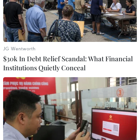
chậm; nhiều chính sách không được thực hiện
đồng bộ; thiếu sự phối hợp chặt chẽ, hài hoà
giữa các bộ, ngành và giữa Trung ương với địa
phương trong thực hiện chính sách với trẻ em
khuyết tật nên hiệu quả thực hiện các chỉ tiêu,
JG Wentworth
mục tiêu chưa đạt.
$30k In Debt Relief Scandal: What Financial
Institutions Quietly Conceal