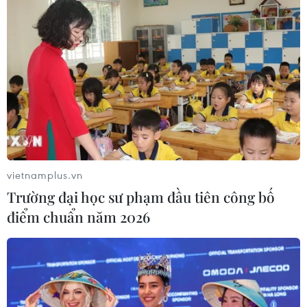
(TTXVN/Vietnam+)
vietnamplus.vn
Trường đại học sư phạm đầu tiên công bố
điểm chuẩn năm 2026
#Ngày Người khuyết tật Việt Nam
#Trẻ khuyết tật
#Chăm sóc trẻ khuyết tật
#Hỗ trợ giáo dục trẻ khuyết tật