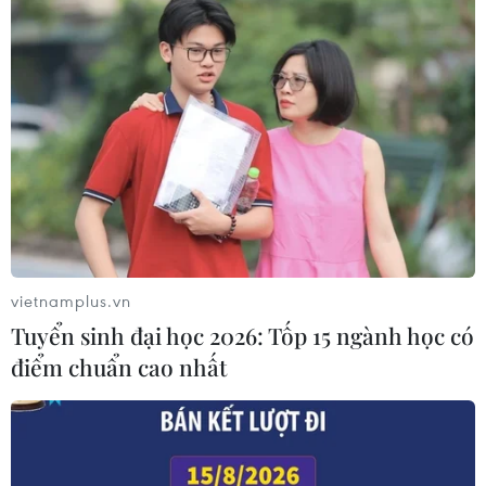
60 năm thảm họa da cam ở Việt Nam:
Chung tay xoa dịu nỗi đau
09/08/2021 23:51
Theo thống kê chưa đầy đủ, hiện cả nước có khoảng
75.000 nạn nhân thuộc thế hệ thứ 2; 35.000 nạn nhân
thuộc thế hệ thứ 3; ở một số địa phương, hậu quả chất
độc da cam đã di nhiễm sang thế hệ thứ 4.
vietnamplus.vn
Tuyển sinh đại học 2026: Tốp 15 ngành học có
điểm chuẩn cao nhất