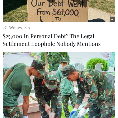
và tạo việc làm.
JG Wentworth
$25,000 In Personal Debt? The Legal
Settlement Loophole Nobody Mentions
Tập phục hồi chức năng cho các học sinh khuyết tật tại trường
phục hồi chức năng và dạy nghề cho người khuyết tật huyện
Tiên Lữ. (Ảnh: Phạm Kiên/TTXVN)
Việt Nam hiện có hơn 20 triệu trẻ em, trong đó