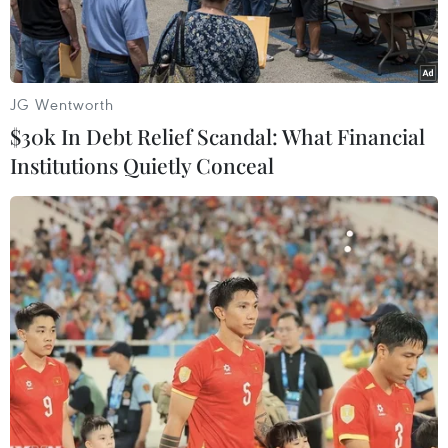
JG Wentworth
$30k In Debt Relief Scandal: What Financial
Institutions Quietly Conceal
Thứ trưởng Ngoại giao Nga Igor Morgulov. (Nguồn: Sputnik)
Theo TASS, Thứ trưởng Ngoại giao Nga Igor
Morgulov ngày 19/11 cho biết Nga kêu gọi Mỹ và
Triều Tiên tiếp tục đối thoại về phi hạt nhân hóa
trên Bán đảo Triều Tiên.
Nhà ngoại giao này cho hay: "Chúng tôi tích cực
kêu gọi cả hai bên - Triều Tiên và Mỹ - nối lại