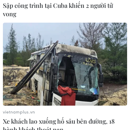
Sập công trình tại Cuba khiến 2 người tử
Hàn Quốc xác nhận Triều Tiên
vong
phóng ít nhất 1 tên lửa đạn đạo tầm
ngắn
06/08/2026 09:41
Quân đội Hàn Quốc thông báo Triều
Tiên phóng vật thể chưa xác định
06/08/2026 08:31
Dấu mốc quan trọng trong quan hệ
Việt Nam-Australia
06/08/2026 08:29
vietnamplus.vn
Xe khách lao xuống hố sâu bên đường, 18
hành khách thoát nạn