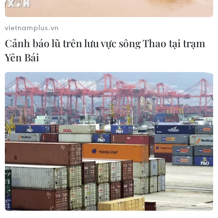
vietnamplus.vn
Cảnh báo lũ trên lưu vực sông Thao tại trạm
Yên Bái
Triều Tiên từ chối để Thụy Điển làm trung
gian cho đàm phán với Mỹ
19/11/2019 08:50
Trưởng đoàn đàm phán Triều Tiên Kim Myong-gil tuyên
bố: "Tôi nghĩ Thụy Điển không cần phải nỗ lực tổ chức
đối thoại cho Triều Tiên và Mỹ nữa."