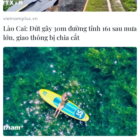
04/08/2026 13:20
vietnamplus.vn
Lào Cai: Đứt gãy 30m đường tỉnh 161 sau mưa
Xem thêm
lớn, giao thông bị chia cắt
CƠ QUAN CHỦ QUẢN: THÔNG TẤN XÃ VIỆT NAM
Tổng Biên tập: TRẦN TIẾN DUẨN
Phó Tổng Biên tập: NGUYỄN THỊ TÁM, KHÚC THANH
THỦY
Sở hữu trí tuệ
Quy định sử dụng
RSS
Hỗ trợ