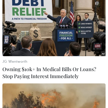
JG Wentworth
Owning $10k+ In Medical Bills Or Loans?
Stop Paying Interest Immediately
Triều Tiên yêu cầu Mỹ từ bỏ chính sách
thù địch nếu muốn đàm phán
19/11/2019 00:43