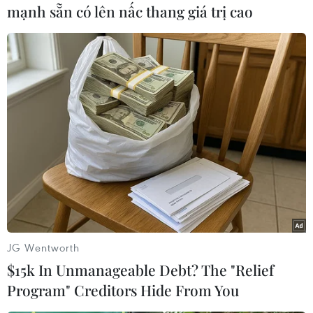
mạnh sẵn có lên nấc thang giá trị cao
#Thứ trưởng Ngoại giao Nga Igor Morgulov
#Nga
#Mỹ
#Triều Tiên
#Phi hạt nhân hóa
Mỹ
Nga
Triều Tiên
Theo dõi VietnamPlus
JG Wentworth
TIN LIÊN QUAN
$15k In Unmanageable Debt? The "Relief
Program" Creditors Hide From You