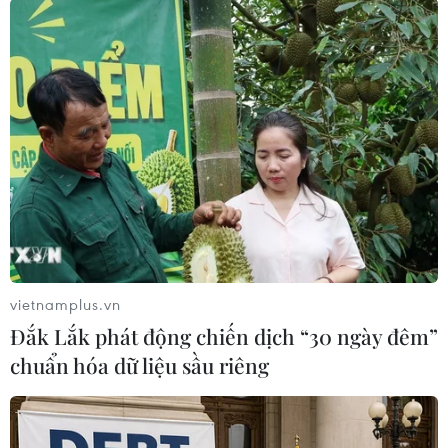
Phụ tá thân cận của nhà lãnh đạo Triều
Tiên sang Nga
vietnamplus.vn
18/11/2019 08:14
Đắk Lắk phát động chiến dịch “30 ngày đêm”
Ngày 18/11, Thứ trưởng thứ nhất Bộ Ngoại giao Triều
chuẩn hóa dữ liệu sầu riêng
Tiên, bà Choe Son Hui đã rời thủ đô Bình Nhưỡng đến
Nga trong bối cảnh cuộc đàm phán phi hạt nhân hóa
với Mỹ đang lâm vào bế tắc.