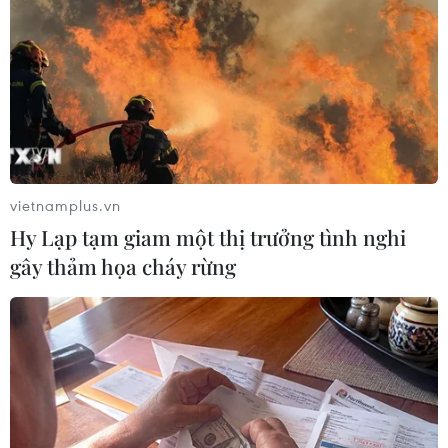
Ông Kim Yong-chol, nguyên đặc phái viên đàm phán
hạt nhân Triều Tiên, nhấn mạnh Mỹ thậm chí không nên
kỳ vọng về đàm phán phi hạt nhân hóa trước khi họ từ
bỏ chính sách thù địch nhằm vào Triều Tiên.
vietnamplus.vn
Hy Lạp tạm giam một thị trưởng tình nghi
gây thảm họa cháy rừng